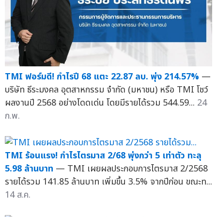
TMI ฟอร์มดี! กำไรปี 68 แตะ 22.87 ลบ. พุ่ง 214.57%
—
บริษัท ธีระมงคล อุตสาหกรรม จำกัด (มหาชน) หรือ TMI โชว์
ผลงานปี 2568 อย่างโดดเด่น โดยมีรายได้รวม 544.59...
24
ก.พ.
TMI ร้อนแรง! กำไรไตรมาส 2/68 พุ่งกว่า 5 เท่าตัว ทะลุ
5.98 ล้านบาท
— TMI เผยผลประกอบการไตรมาส 2/2568
รายได้รวม 141.85 ล้านบาท เพิ่มขึ้น 3.5% จากปีก่อน ขณะท...
14 ส.ค.