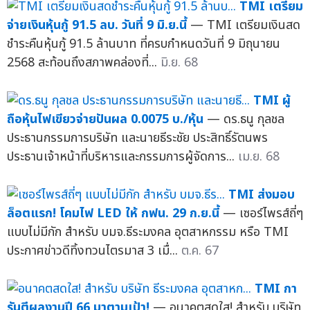
TMI เตรียม
จ่ายเงินหุ้นกู้ 91.5 ลบ. วันที่ 9 มิ.ย.นี้
— TMI เตรียมเงินสด
ชำระคืนหุ้นกู้ 91.5 ล้านบาท ที่ครบกำหนดวันที่ 9 มิถุนายน
2568 สะท้อนถึงสภาพคล่องที่...
มิ.ย. 68
TMI ผู้
ถือหุ้นไฟเขียวจ่ายปันผล 0.0075 บ./หุ้น
— ดร.ธนู กุลชล
ประธานกรรมการบริษัท และนายธีระชัย ประสิทธิ์รัตนพร
ประธานเจ้าหน้าที่บริหารและกรรมการผู้จัดการ...
เม.ย. 68
TMI ส่งมอบ
ล็อตแรก! โคมไฟ LED ให้ กฟน. 29 ก.ย.นี้
— เซอร์ไพรส์ถี่ๆ
แบบไม่มีกัก สำหรับ บมจ.ธีระมงคล อุตสาหกรรม หรือ TMI
ประกาศข่าวดีทิ้งทวนไตรมาส 3 เมื่...
ต.ค. 67
TMI กา
รันตีผลงานปี 66 มาตามเป้า!
— อนาคตสดใส! สำหรับ บริษัท