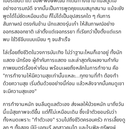
เปอร์เซ็นต์ แต่ อ๊อฟ-พงษ์พัฒน์ ก็เดินทางเข้ามาในสตูดิโอ
อย่างอารมณ์ดี จากนั้นเป็นการพูดคุยแบบสนุกสนาน แม้จะยัง
พูดได้ไม่ชัดเหมือนเดิม ก็ไม่ได้เป็นอุปสรรคใด ๆ กับการ
สัมภาษณ์ ตรงกันข้าม นักแสดงรุ่นเก๋า ให้สัมภาษณ์อย่าง
ออกรสออกชาติ เล่าตั้งแต่เจอภรรยา ที่เรียกว่าปิ๊งตั้งแต่แรก
พบ ใช้วิธีจีบแบบเนียน ๆ จนสำเร็จ
ไล่เรื่อยถึงชีวิตในวงการบันเทิง ไม่ว่าฐานะไหนก็เอาอยู่ ทั้งนัก
แสดง นักร้อง ผู้กำกับการแสดง และล่าสุดกับผลงานกำกับ
ภาพยนตร์เรื่องห่าก้อม พร้อมเผยถึงหลักในการทำงาน คือ
"การทำงานให้มีความสุขเท่านั้นแหละ…ทุกงานที่ทำ ต้องทำ
ด้วยความสุข เริ่มต้นด้วยอย่างนี้ก่อน แล้วหลังจากนั้นคนดูเขา
จะมีความสุขเอง"
การทำงานหนัก จนลืมดูแลตัวเอง ส่งผลให้ป่วยหนัก มาถึงวัน
นี้แม้สุขภาพจะดีขึ้น แต่ก็ไม่เหมือนเดิม ซึ่งเจ้าตัวยอมรับว่า
ทั้งหมดเพราะ "ทำตัวเอง" รวมไปถึงชีวิตครอบครัว การเลี้ยงดู
ลูก ๆ ทั้งสอง บีบี-เอกนรี ลูกสาวคนโต และไรเฟิล-ภูรีพงษ์