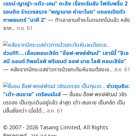
เดชน์-ญาญ่า-แต้ว-เคน” ตะลึง เรื่องเร้นลับ ไฟดับพรึ่บ 2
รอบติด รำบวงสรวง “พญานาค คำชะโนด” แถลงเปิดตัว
ภาพยนตร์ “นาคี 2”
— ทำเอาลานคำชะโนดแตกไปแล้ว หลัง
จาก...
ก.ย. 61
ด่วน!!!!....เลื่อนคอนเสิร์ต “อ๊อฟ-พงษ์พัฒน์” เสาร์นี้ “จีเอ
สบี แอนด์ ทิพยไลฟ์ พรีเซนต์ ออฟ มาย ไลฟ์ คอนเสิร์ต”
— หลังจากมีกระแสข่าวการป่วยกะทันหันจนต้องเข...
ส.ค. 61
ข่าวซุบซิบ:
“เต๋า-สมชาย” เตรียมมันส์
— ชื่นชม อ๊อฟ-พงษ์พัฒน์ วชิร
บรรจง เป็นทุนเดิมอยู่แล้ว ล่าสุด เต๋า-สมชาย เข็มกลัด เป็น
ปลื้มยิ่งกว่า เมื่อได้...
ส.ค. 61
© 2007 - 2026 Tasang Limited, All Rights
Reserved.