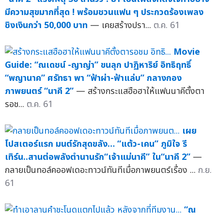
มีความสุขมากที่สุด ! พร้อมชวนแฟน ๆ ประกวดร้องเพลง
ชิงเงินกว่า 50,000 บาท
— เคยสร้างปรา...
ต.ค. 61
Movie
Guide: “ณเดชน์ -ญาญ่า” ขนลุก ปาฏิหาริย์ อิทธิฤทธิ์
“พญานาค” ศรัทธา พา “ฟ้าผ่า-ฟ้าแล่บ” กลางกอง
ภาพยนตร์ “นาคี 2”
— สร้างกระแสฮือฮาให้แฟนนาคีตั้งตา
รอช...
ต.ค. 61
เผย
โปสเตอร์แรก มนต์รักสุดขลัง… “แต้ว-เคน” ภูมิใจ รี
เทิร์น..สานต่อพลังตำนานรัก“เจ้าแม่นาคี” ใน“นาคี 2”
—
กลายเป็นทอล์คออฟเดอะทาวน์ทันทีเมื่อภาพยนตร์เรื่อง ...
ก.ย.
61
“ณ