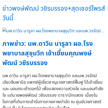
ข่าวพงษ์พัฒน์ วชิรบรรจง+สุดเซอร์ไพรส์
วันนี้
ภาพข่าว: นพ.ดาวิน นารูลา ผอ.โรง
พยาบาลสุขุมวิท เข้าเยี่ยมคุณพงษ์
พัฒน์ วชิรบรรจง
นพ.ดาวิน นารูลา ผอ.โรงพยาบาลสุขุมวิท และนพ.วรรัตน์
เอียวสินพานิช แพทย์ผู้เชี่ยวชาญเวชศาสตร์ฟื้นฟู ได้เข้าเยี่ยม
และ มอบกระเช้าดอกไม้ เพื่อแสดงความห่วงใย และมอบกำลัง
ใจ แด่นายพงษ์พัฒน์ วชิรบรรจง ดารา/นักแสดง เนื่องใน
โอกาสที่เดินทางเข้ารับการกายภาพบำบัด ณ ศูนย์เวชศาสตร์