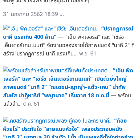
ฟื้นฟู ชั้น 9 โรงพยาบาลสุขุมวิท เมื่อเร็วๆ
31 มกราคม 2562 18:39 น.
“ปรากฏการณ์
นาคี แรงเกิน 400 ล้าน”
— "เอ็ม พิคเจอร์ส" และ "เซิร์ช
เอ็นเตอร์เทนเมนท์" จัดงานฉลองรายได้ภาพยนตร์ "นาคี 2" ที่
สร้าง"ปรากฏการณ์ นาคี แรงเกิน...
พ.ย. 61
“เอ็ม พิค
เจอร์ส” และ “เซิร์ช เอ็นเตอร์เทนเมนท์” เปิดตัวยิ่งใหญ่
ภาพยนตร์ “นาคี 2” “ณเดชน์-ญาญ่า-แต้ว-เคน” นำทัพ
สัมผัส ปาฏิหาริย์ “พญานาค” เริ่มฉาย 18 ต.ค.นี้
— พร้อม
แล้วสำ...
ต.ค. 61
“ก้อง
ห้วยไร่” ประทับใจ “สายแนนหัวใจ” เพลงประกอบหนัง
“นาคี 2” แรงทะลุ 30 ล้านวิว ! ย้ำ เป็นเพลงที่ตั้งใจทำอย่าง