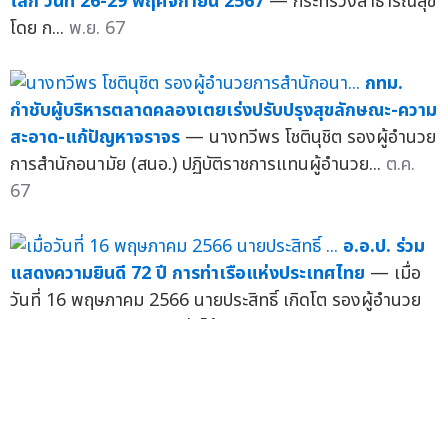
โลก วันที่ 26-29 พฤศจิกายน 2567
— กระทรวงสาธารณสุข
โดย ก...
พ.ย. 67
กทม.
กำชับผู้บริหารตลาดคลองเตยเร่งปรับปรุงสุขลักษณะ-ความ
สะอาด-แก้ปัญหาจราจร
— นางทวีพร โชตินุชิต รองผู้อำนวย
การสำนักอนามัย (สนอ.) ปฏิบัติราชการแทนผู้อำนวย...
ต.ค.
67
อ.อ.ป. ร่วม
แสดงความยินดี 72 ปี การท่าเรือแห่งประเทศไทย
— เมื่อ
วันที่ 16 พฤษภาคม 2566 นายประสิทธิ์ เกิดโต รองผู้อำนวย
การองค์การอุตสาหกรรมป่าไม้ สายบริหาร เ...
พ.ค. 66
กทท. จับมือ
ไอแบงก์ ลงนามในบันทึกข้อตกลง "โครงการสินเชื่อ
สวัสดิการบุคลากร"
— นายเกรียงไกร ไชยศิริวงศ์สุข ผู้