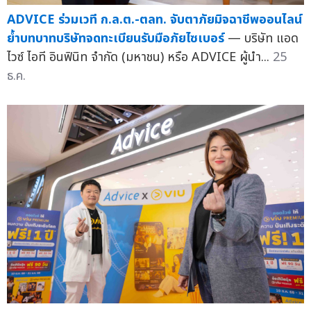
ADVICE ร่วมเวที ก.ล.ต.-ตลท. จับตาภัยมิจฉาชีพออนไลน์
ย้ำบทบาทบริษัทจดทะเบียนรับมือภัยไซเบอร์
— บริษัท แอด
ไวซ์ ไอที อินฟินิท จำกัด (มหาชน) หรือ ADVICE ผู้นำ...
25
ธ.ค.