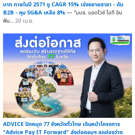
บาท ภายในปี 2571 ชู CAGR 15% เร่งขยายสาขา - ดัน
B2B - คุม SG&A เหลือ 8%
— "บมจ. แอดไวซ์ ไอที อิน
ฟิน...
20 เม.ย.
ADVICE ปักหมุด 77 จังหวัดทั่วไทย เดินหน้าโครงการ
"Advice Pay IT Forward" ส่งต่อคอมฯ ลดช่องว่าง