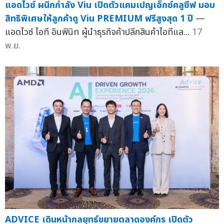
แอดไวซ์ ผนึกกำลัง Viu เปิดตัวแคมเปญเอ็กซ์คลูซีฟ มอบ
สิทธิพิเศษให้ลูกค้าดู Viu PREMIUM ฟรีสูงสุด 1 ปี
—
แอดไวซ์ ไอที อินฟินิท ผู้นำธุรกิจค้าปลีกสินค้าไอทีแล...
17
พ.ย.
ADVICE เดินหน้ากลยุทธ์ขยายตลาดองค์กร เปิดตัว