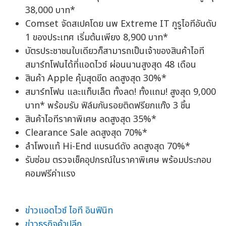
38,000 บาท*
Comset จัดสเปคโดย นพ Extreme IT กูรูไอทีอันดับ
1 ของประเทศ เริ่มต้นเพียง 8,900 บาท*
บัตรประชาชนใบเดียวก็สามารถเป็นเจ้าของสินค้าไอที
สมาร์ทโฟนได้ที่แอดไวซ์ ผ่อนนานสูงสุด 48 เดือน
สินค้า Apple คุ้มสุดขีด ลดสูงสุด 30%*
สมาร์ทโฟน และแท็บเล็ต ทั้งลด! ทั้งแถม! สูงสุด 9,000
บาท* พร้อมรับ ฟิล์มกันรอยติดฟรียกแก๊ง 3 ชิ้น
สินค้าไอทีราคาพิเศษ ลดสูงสุด 35%*
Clearance Sale ลดสูงสุด 70%*
ลำโพงแท้ Hi-End แบรนด์ดัง ลดสูงสุด 70%*
รับซ่อม ตรวจเช็คอุปกรณ์ในราคาพิเศษ พร้อมประกอบ
คอมฟรีค่าแรง
ข่าวแอดไวซ์ ไอที อินฟินิท
ข่าวธุรกิจค้าปลีก