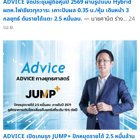
ADVICE จัดประชุมผู้ถือหุ้นปี 2569 ผ่านรูปแบบ Hybrid
ผถห.ไฟเขียวทุกวาระ เคาะปันผล 0.35 บ./หุ้น เดินหน้า 3
กลยุทธ์ ดันรายได้แตะ 2.5 หมื่นลบ.
— นายศานิต ร่าง...
24
เม.ย.
ADVICE เปิดเกมรุก JUMP+ ปักหมุดรายได้ 2.5 หมื่นล้าน