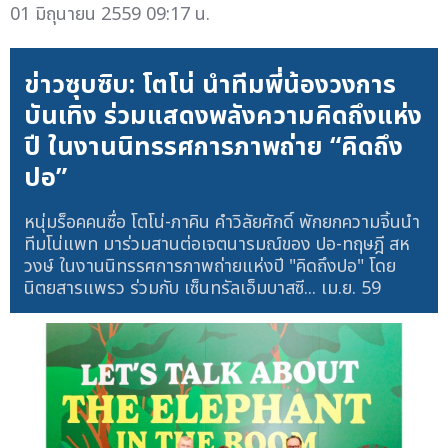
01 มิถุนายน 2559 09:17 น.
ข่าวซุบซิบ: โตโน่ นำทีมพี่น้องวงการ
บันเทิง ร่วมแสดงพลังความคิดถึงแห่ง
ปี ในงานนิทรรศการภาพถ่าย “คิดถึง
ปอ”
หนุ่มร็อคคนซื่อ โตโน่-ภาคิน คำวิลัยศักดิ์ พักยกความจิ้นนำ
ทีมโน่แพท มาร่วมสานต่อเจตนารมณ์ของ ปอ-ทฤษฎี สห
วงษ์ ในงานนิทรรศการภาพถ่ายแห่งปี "คิดถึงปอ" โดย
นิตยสารแพรว ร่วมกับ เซ็นทรัลเอ็มบาสซี...
เม.ย. 59