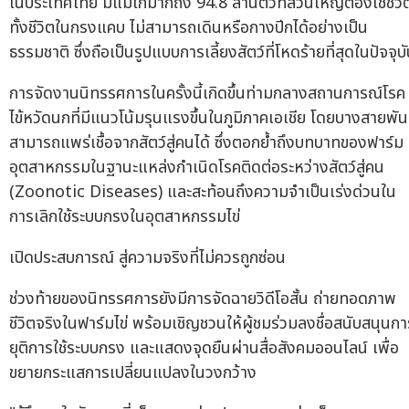
ในประเทศไทย มีแม่ไก่มากถึง 94.8 ล้านตัวที่ส่วนใหญ่ต้องใช้ชีวิ
ทั้งชีวิตในกรงแคบ ไม่สามารถเดินหรือกางปีกได้อย่างเป็น
ธรรมชาติ ซึ่งถือเป็นรูปแบบการเลี้ยงสัตว์ที่โหดร้ายที่สุดในปัจจุบ
การจัดงานนิทรรศการในครั้งนี้เกิดขึ้นท่ามกลางสถานการณ์โรค
ไข้หวัดนกที่มีแนวโน้มรุนแรงขึ้นในภูมิภาคเอเชีย โดยบางสายพันธ
สามารถแพร่เชื้อจากสัตว์สู่คนได้ ซึ่งตอกย้ำถึงบทบาทของฟาร์ม
อุตสาหกรรมในฐานะแหล่งกำเนิดโรคติดต่อระหว่างสัตว์สู่คน
(Zoonotic Diseases) และสะท้อนถึงความจำเป็นเร่งด่วนใน
การเลิกใช้ระบบกรงในอุตสาหกรรมไข่
เปิดประสบการณ์ สู่ความจริงที่ไม่ควรถูกซ่อน
ช่วงท้ายของนิทรรศการยังมีการจัดฉายวิดีโอสั้น ถ่ายทอดภาพ
ชีวิตจริงในฟาร์มไข่ พร้อมเชิญชวนให้ผู้ชมร่วมลงชื่อสนับสนุนกา
ยุติการใช้ระบบกรง และแสดงจุดยืนผ่านสื่อสังคมออนไลน์ เพื่อ
ขยายกระแสการเปลี่ยนแปลงในวงกว้าง