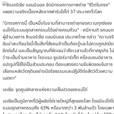
"นิทรรศการนี้ เป็นหนึ่งในงานที่สามารถถ่ายทอดความทุกข์ของ
แม่ไก่ในระบบอุตสาหกรรมได้อย่างครบถ้วน" - ศนีกานต์ รศมนตร
ผู้อำนวยการ ซิเนอร์เจีย แอนนิมอล ประเทศไทย กล่าว "ความจร
อันน่าสะเทือนใจนี้เป็นสิ่งที่สังคมจำเป็นต้องรู้และไม่ควรถูกปกปิด
อีกต่อไป และเป็นสัญญาณที่ชัดเจนว่าถึงเวลาแล้วที่ภาคธุรกิจ ไม่
ว่าจะเป็นร้านอาหาร โรงแรม ซูเปอร์มาร์เก็ต หรือแบรนด์อาหาร
แปรรูปที่ใช้ไข่เป็นส่วนประกอบ ต้องแสดงความรับผิดชอบในการ
เลือกแหล่งวัตถุดิบอย่างมีจริยธรรมและปฏิบัติต่อสัตว์ด้วยความ
เมตตา"
เอเชีย: จุดศูนย์กลางแห่งความเจ็บปวดของแม่ไก่
เอเชียเป็นภูมิภาคที่มีผู้ผลิตไข่รายใหญ่ที่สุดของโลก โดยมีแม่ไก่ใ
ระบบอุตสาหกรรมถึง 63% หรือมากกว่า 3 พันล้านตัว โดยเฉพา