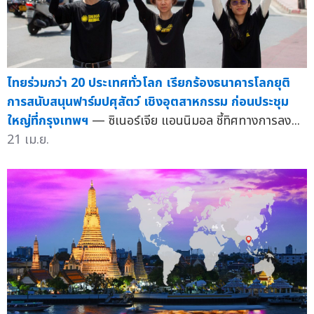
ไทยร่วมกว่า 20 ประเทศทั่วโลก เรียกร้องธนาคารโลกยุติ
การสนับสนุนฟาร์มปศุสัตว์ เชิงอุตสาหกรรม ก่อนประชุม
ใหญ่ที่กรุงเทพฯ
— ซิเนอร์เจีย แอนนิมอล ชี้ทิศทางการลง...
21 เม.ย.