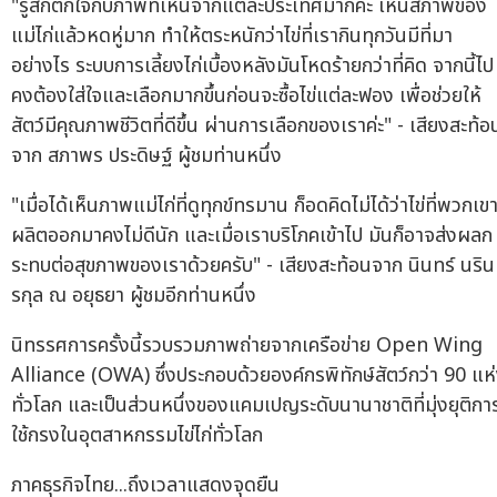
"รู้สึกตกใจกับภาพที่เห็นจากแต่ละประเทศมากค่ะ เห็นสภาพของ
แม่ไก่แล้วหดหู่มาก ทำให้ตระหนักว่าไข่ที่เรากินทุกวันมีที่มา
อย่างไร ระบบการเลี้ยงไก่เบื้องหลังมันโหดร้ายกว่าที่คิด จากนี้ไป
คงต้องใส่ใจและเลือกมากขึ้นก่อนจะซื้อไข่แต่ละฟอง เพื่อช่วยให้
สัตว์มีคุณภาพชีวิตที่ดีขึ้น ผ่านการเลือกของเราค่ะ" - เสียงสะท้อ
จาก สภาพร ประดิษฐ์ ผู้ชมท่านหนึ่ง
"เมื่อได้เห็นภาพแม่ไก่ที่ดูทุกข์ทรมาน ก็อดคิดไม่ได้ว่าไข่ที่พวกเข
ผลิตออกมาคงไม่ดีนัก และเมื่อเราบริโภคเข้าไป มันก็อาจส่งผลก
ระทบต่อสุขภาพของเราด้วยครับ" - เสียงสะท้อนจาก นินทร์ นริ
รกุล ณ อยุธยา ผู้ชมอีกท่านหนึ่ง
นิทรรศการครั้งนี้รวบรวมภาพถ่ายจากเครือข่าย Open Wing
Alliance (OWA) ซึ่งประกอบด้วยองค์กรพิทักษ์สัตว์กว่า 90 แห
ทั่วโลก และเป็นส่วนหนึ่งของแคมเปญระดับนานาชาติที่มุ่งยุติกา
ใช้กรงในอุตสาหกรรมไข่ไก่ทั่วโลก
ภาคธุรกิจไทย...ถึงเวลาแสดงจุดยืน