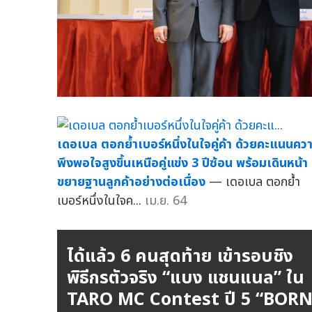
เดอเบล ตอกย้ำเบอร์หนึ่งในใจคู่ค้า ด้วยคะแนนคว
พึงพอใจสูงขึ้นเหนือคู่แข่ง 3 ปีซ้อน พร้อมเดินหน้า
ขยายฐานลูกค้าอย่างต่อเนื่อง
— เดอเบล ตอกย้ำ
เบอร์หนึ่งในใจค...
เม.ย. 64
ได้แล้ว 6 คนสุดท้าย เข้ารอบชิง
พิธีกรตัวจริง “แบง แชนแนล” ใน
TARO MC Contest ปี 5 “BOR