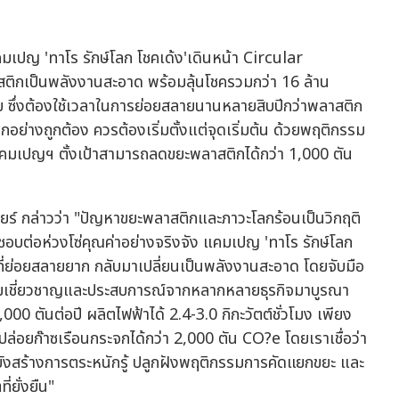
บ ซึ่งต้องใช้เวลาในการย่อยสลายนานหลายสิบปีกว่าพลาสติก
กอย่างถูกต้อง ควรต้องเริ่มตั้งแต่จุดเริ่มต้น ด้วยพฤติกรรม
คมเปญฯ ตั้งเป้าสามารถลดขยะพลาสติกได้กว่า 1,000 ตัน
ียร์ กล่าวว่า "ปัญหาขยะพลาสติกและภาวะโลกร้อนเป็นวิกฤติ
ดชอบต่อห่วงโซ่คุณค่าอย่างจริงจัง แคมเปญ 'ทาโร รักษ์โลก
ี่ย่อยสลายยาก กลับมาเปลี่ยนเป็นพลังงานสะอาด โดยจับมือ
ความเชี่ยวชาญและประสบการณ์จากหลากหลายธุรกิจมาบูรณา
00 ตันต่อปี ผลิตไฟฟ้าได้ 2.4-3.0 กิกะวัตต์ชั่วโมง เพียง
อยก๊าซเรือนกระจกได้กว่า 2,000 ตัน CO?e โดยเราเชื่อว่า
่ยังสร้างการตระหนักรู้ ปลูกฝังพฤติกรรมการคัดแยกขยะ และ
่ยั่งยืน"