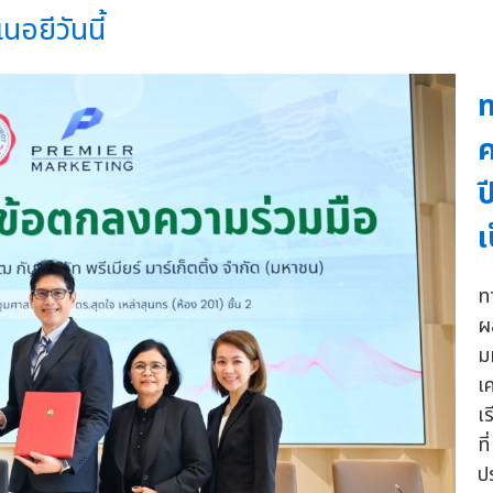
เนอยีวันนี้
ค
ป
เ
ท
ผ
ม
เ
เร
ที
ป