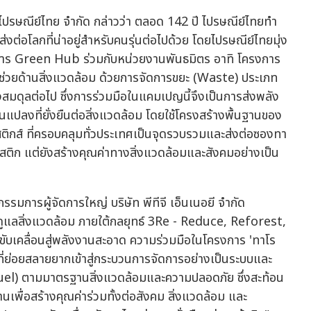
ัท ไปรษณีย์ไทย จำกัด กล่าวว่า ตลอด 142 ปี ไปรษณีย์ไทยทำ
ส่งต่อโลกที่น่าอยู่สำหรับคนรุ่นต่อไปด้วย โดยไปรษณีย์ไทยมุ่ง
าร Green Hub ร่วมกับหน่วยงานพันธมิตร อาทิ โครงการ
ยด้านสิ่งแวดล้อม ด้วยการจัดการขยะ (Waste) ประเภท
งสมดุลต่อไป ซึ่งการร่วมมือในแคมเปญนี้จึงเป็นการส่งพลัง
นแปลงที่ยั่งยืนต่อสิ่งแวดล้อม โดยใช้โครงสร้างพื้นฐานของ
ติกส์ ที่ครอบคลุมทั่วประเทศเป็นจุดรวบรวมและส่งต่อซองทา
ลาสติก แต่ยังสร้างคุณค่าทางสิ่งแวดล้อมและสังคมอย่างเป็น
กรรมการผู้จัดการใหญ่ บริษัท พีทีจี เอ็นเนอยี จำกัด
ารดูแลสิ่งแวดล้อม ภายใต้กลยุทธ์ 3Re - Reduce, Reforest,
บเคลื่อนสู่พลังงานสะอาด ความร่วมมือในโครงการ 'ทาโร
มที่ย่อยสลายยากเข้าสู่กระบวนการจัดการอย่างเป็นระบบและ
uel) ตามมาตรฐานสิ่งแวดล้อมและความปลอดภัย ซึ่งสะท้อน
ื่อสร้างคุณค่าร่วมทั้งต่อสังคม สิ่งแวดล้อม และ