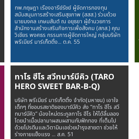
ทพ.กฤษฎา เรืองอารีย์รัชย์ ผู้จัดการกองทุน
สนับสนุนการสร้างเสริมสุขภาพ (สสส.) ร่วมด้วย
นายมงคล เกษมสันต์ ณ อยุธยา ผู้อำนวยการ
สำนักงานสร้างเสริมกิจการเพื่อสังคม (สกส.) คุณ
วิเชียร พงศธร กรรมการผู้จัดการใหญ่ กลุ่มบริษัท
พรีเมียร์ มาร์เก็ตติ้ง...
ต.ค. 55
ทาโร ฮีโร สวีทบาร์บีคิว (TARO
HERO SWEET BAR-B-Q)
บริษัท พรีเมียร์ มาร์เก็ตติ้ง จำกัด(มหาชน) เอาใจ
เด็กๆ ที่ชอบรสชาติของบาร์บีคิว ส่ง “ทาโร ฮีโร สวี
ทบาร์บีคิว” น้องใหม่ตระกูลทาโร ฮีโร ให้ได้ลิ้มลอง
โดยนำเนื้อปลามาผสมผสานกับฟักทอง ที่เต็มไป
ด้วยโปรตีนและวิตามินเอช่วยบำรุงสายตา ช่วยให้
ร่างกายแข็งแรง ...
ส.ค. 51