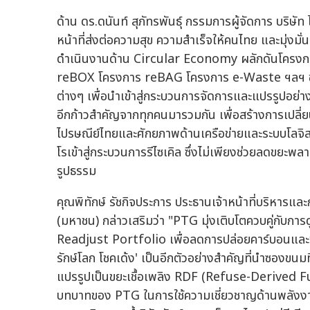
ด้าน ดร.ดนันท์ สุภัทรพันธุ์ กรรมการผู้จัดการ บริษ
หน้าที่ส่งต่อความสุข ความสำเร็จให้คนไทย และมุ่งมั่น
ดำเนินงานด้าน Circular Economy ผลักดันโครงก
reBOX โครงการ reBAG โครงการ e-Waste ฯลฯ ช่ว
ต่างๆ เพื่อนำเข้าสู่กระบวนการจัดการและแปรรูปอย่า
อีกก้าวสำคัญจากทุกคนมารวมกัน เพื่อสร้างการเปลี่ย
ไปรษณีย์ไทยและศักยภาพด้านเครือข่ายและระบบโลจิส
โรเข้าสู่กระบวนการรีไซเคิล ซึ่งไม่เพียงช่วยลดขยะพ
รูปธรรม
คุณพิทักษ์ รัชกิจประการ ประธานเจ้าหน้าที่บริหารและ
(มหาชน) กล่าวเสริมว่า "PTG มุ่งเติบโตควบคู่กับก
Readjust Portfolio เพื่อลดการปล่อยคาร์บอนและขั
รักษ์โลก โชคเด้ง' เป็นอีกตัวอย่างสำคัญที่นำซองขน
แปรรูปเป็นขยะเชื้อเพลิง RDF (Refuse-Derived F
บทบาทของ PTG ในการใช้ความเชี่ยวชาญด้านพลังงานเพ