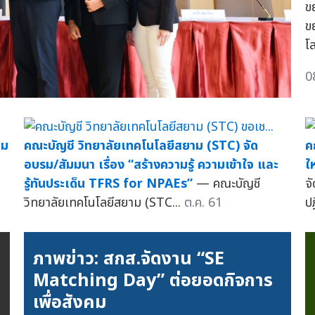
ข
ข
โล
0
าม
คณะบัญชี วิทยาลัยเทคโนโลยีสยาม (STC) จัด
ค
อบรม/สัมมนา เรื่อง “สร้างความรู้ ความเข้าใจ และ
ใ
รู้ทันประเด็น TFRS for NPAEs”
— คณะบัญชี
จ
วิทยาลัยเทคโนโลยีสยาม (STC...
ต.ค. 61
ป
ภาพข่าว: สกส.จัดงาน “SE
Matching Day” ต่อยอดกิจการ
N
เพื่อสังคม