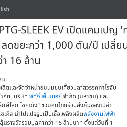
lish
-PTG-SLEEK EV เปิดแคมเปญ 'ทาโ
ลดขยะกว่า 1,000 ตัน/ปี เปลี่
่า 16 ล้าน
 น.
้ผลิตและจัดจำหน่ายขนมขบเคี้ยวปลาสวรรค์ทาโรจับ
จำกัด, บริษัท
พีทีจี เอ็นเนอยี
จำกัด (มหาชน) และ
ร รักษ์โลก โชคเด้ง" ชวนคนไทยร่วมส่งคืนซองเปล่า
รีไซเคิล นำไปแปรรูปเป็นเชื้อเพลิงผลิต
พลังงานไฟฟ้า
นรางวัลรวมมูลค่ากว่า 16 ล้านบาท ตั้งแต่วันที่ 1