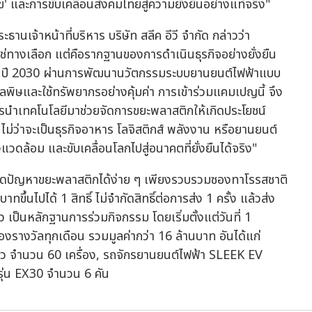
ุข' และการขับเคลื่อนสังคมไทยสู่ความยั่งยืนอย่างแท้จริง"
ะธานเจ้าหน้าที่บริหาร บริษัท สลีค อีวี จำกัด กล่าวว่า
ใช่ทางเลือก แต่คือรากฐานของการดำเนินธุรกิจอย่างยั่งยืน
ยในปี 2030 ผ่านการพัฒนานวัตกรรมระบบยานยนต์ไฟฟ้าแบบ
ิษและใช้ทรัพยากรอย่างคุ้มค่า การเข้าร่วมแคมเปญนี้ จึง
นำเทคโนโลยีมาช่วยจัดการขยะพลาสติกให้เกิดประโยชน์
น ไม่ว่าจะเป็นธุรกิจอาหาร โลจิสติกส์ พลังงาน หรือยานยนต์
แวดล้อม และขับเคลื่อนโลกไปสู่อนาคตที่ยั่งยืนได้จริง"
มลดปัญหาขยะพลาสติกได้ง่าย ๆ เพียงรวบรวมซองทาโรรสชาติ
ขึ้นไปได้ 1 สิทธิ์ ไม่จำกัดสิทธิ์ต่อการส่ง 1 ครั้ง แล้วส่ง
เป็นหลักฐานการร่วมกิจกรรม โดยเริ่มตั้งแต่วันที่ 1
รางวัลทุกเดือน รวมมูลค่ากว่า 16 ล้านบาท อันได้แก่
้ว จำนวน 60 เครื่อง, รถจักรยานยนต์ไฟฟ้า SLEEK EV
ุ่น EX30 จำนวน 6 คัน