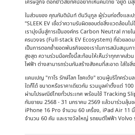
เศรษฐกิจ ตอกย้ำวิสัยทัศน์อยากเห็นคนไทย 'อยู่ดี มีส
ในส่วนของ คุณกันตินันท์ ตันวีนุกูล ผู้ร่วมก่อตั้งและปร
"SLEEK EV เชื่อว่าความรับผิดชอบต่อสิ่งแวดล้อมไม่
เรามุ่งมั่นสู่การเป็นองค์กร Carbon Neutral ภา
ครบวงจร (Full-stack EV Ecosystem) ที่ช่วยลดมลพ
เป็นการตอกย้ำยอดพันธกิจของเราในการสนับสนุนการ
สูงสุด ความร่วมมือครั้งนี้สะท้อนให้เห็นว่าทุกภาคส่ว
ไฟฟ้า ต่างสามารถร่วมกันสร้างสังคมที่สะอาด ใส่ใจสิ่ง
แคมเปญ "ทาโร รักษ์โลก โชคเด้ง" ชวนผู้บริโภคร่ว
ใดก็ได้ ขนาดหรือราคาเดียวกัน รวมมูลค่าตั้งแต่ 100 บาท
ผ่านไปรษณีย์ไทยทั่วประเทศ พร้อมใช้ Tracking Slip 
กันยายน 2568 - 31 มกราคม 2569 แล้วมาร่วมลุ้นของ
iPhone 16 Pro จำนวน 60 เครื่อง, iPad Air 11 นิ
จำนวน 60 คัน และรางวัลใหญ่ รถยนต์ไฟฟ้า Volvo ร