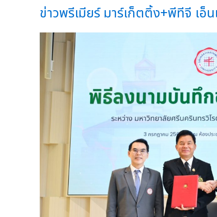
ข่าวพรีเมียร์ มาร์เก็ตติ้ง+พีทีจี เอ็น