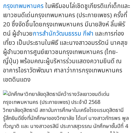
กรุงเทพมหานคร
ในพิธีมอบโล่เชิดชูเกียรติแก่เด็กและ
เยาวชนดีเด่นกรุงเทพมหานคร (ประกายเพชร) ครั้งที่
20 ซึ่งจัดขึ้นโดยกรุงเทพมหานคร มีนายสิงห์ ลิ้มพิรั
ตน์ ผู้อำนวย
การสำนักวัฒนธรรม กีฬา
และการท่อง
เที่ยว เป็นประธานในพิธี และนางสาวอมรรัตน์ นาคสุข
ผู้อำนวยการศูนย์เยาวชนกรุงเทพมหานคร (ไทย-
ญี่ปุ่น) พร้อมคณะผู้บริหารร่วมแสดงความยินดี ณ
อาคารไอราวัตพัฒนา ศาลาว่าการกรุงเทพมหานคร
เขตดินแดง
วิทยาลัยดุสิตธานี สถาบันการศึกษาในเครือโรงแรมดุสิตธานี
รู้สึกยินดียิ่งที่นักศึกษาของวิทยาลัย ได้แก่ นางสาวภัทรพร พูล
ทั่วญาติ และ นางสาวอรสินี ประภาสสุวรรณ นักศึกษาชั้นปีที่ 4