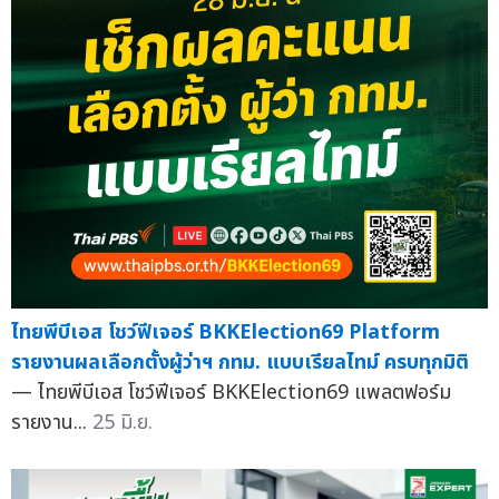
ไทยพีบีเอส โชว์ฟีเจอร์ BKKElection69 Platform
รายงานผลเลือกตั้งผู้ว่าฯ กทม. แบบเรียลไทม์ ครบทุกมิติ
— ไทยพีบีเอส โชว์ฟีเจอร์ BKKElection69 แพลตฟอร์ม
รายงาน...
25 มิ.ย.