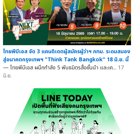
ไทยพีบีเอส จัด 3 แคนดิเดตผู้สมัครผู้ว่าฯ กทม. ระดมสมอง
สู่อนาคตกรุงเทพฯ "Think Tank Bangkok" 18 มิ.ย. นี้
— ไทยพีบีเอส ผนึกกำลัง 5 พันธมิตรสื่อชั้นนำ และเค...
17
มิ.ย.