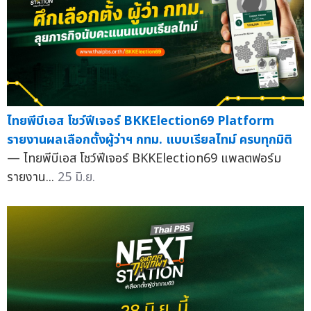
ไทยพีบีเอส โชว์ฟีเจอร์ BKKElection69 Platform
รายงานผลเลือกตั้งผู้ว่าฯ กทม. แบบเรียลไทม์ ครบทุกมิติ
— ไทยพีบีเอส โชว์ฟีเจอร์ BKKElection69 แพลตฟอร์ม
รายงาน...
25 มิ.ย.