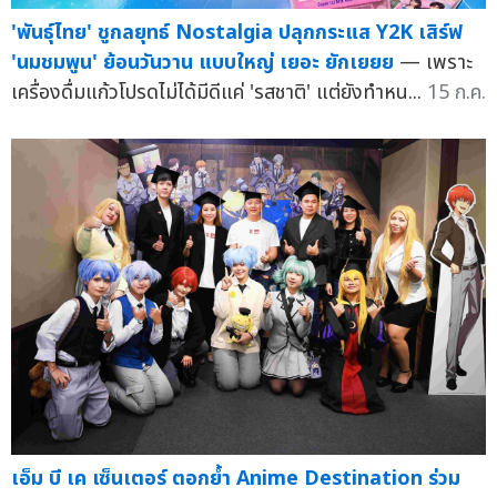
'พันธุ์ไทย' ชูกลยุทธ์ Nostalgia ปลุกกระแส Y2K เสิร์ฟ
'นมชมพูน' ย้อนวันวาน แบบใหญ่ เยอะ ยักเยยย
— เพราะ
เครื่องดื่มแก้วโปรดไม่ได้มีดีแค่ 'รสชาติ' แต่ยังทำหน...
15 ก.ค.
เอ็ม บี เค เซ็นเตอร์ ตอกย้ำ Anime Destination ร่วม