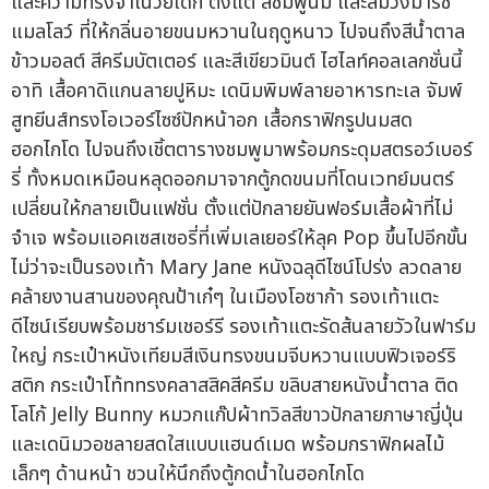
และความทรงจำในวัยเด็ก ตั้งแต่ สีชมพูนม และสีม่วงมาร์ช
แมลโลว์ ที่ให้กลิ่นอายขนมหวานในฤดูหนาว ไปจนถึงสีน้ำตาล
ข้าวมอลต์ สีครีมบัตเตอร์ และสีเขียวมินต์ ไฮไลท์คอลเลกชั่นนี้
อาทิ เสื้อคาดิแกนลายปูหิมะ เดนิมพิมพ์ลายอาหารทะเล จัมพ์
สูทยีนส์ทรงโอเวอร์ไซซ์ปักหน้าอก เสื้อกราฟิกรูปนมสด
ฮอกไกโด ไปจนถึงเชิ้ตตารางชมพูมาพร้อมกระดุมสตรอว์เบอร์
รี่ ทั้งหมดเหมือนหลุดออกมาจากตู้กดขนมที่โดนเวทย์มนตร์
เปลี่ยนให้กลายเป็นแฟชั่น ตั้งแต่ปักลายยันฟอร์มเสื้อผ้าที่ไม่
จำเจ พร้อมแอคเซสเซอรี่ที่เพิ่มเลเยอร์ให้ลุค Pop ขึ้นไปอีกขั้น
ไม่ว่าจะเป็นรองเท้า Mary Jane หนังฉลุดีไซน์โปร่ง ลวดลาย
คล้ายงานสานของคุณป้าเก๋ๆ ในเมืองโอซาก้า รองเท้าแตะ
ดีไซน์เรียบพร้อมชาร์มเชอร์รี รองเท้าแตะรัดส้นลายวัวในฟาร์ม
ใหญ่ กระเป๋าหนังเทียมสีเงินทรงขนมจีบหวานแบบฟิวเจอร์ริ
สติก กระเป๋าโท้ททรงคลาสสิคสีครีม ขลิบสายหนังน้ำตาล ติด
โลโก้ Jelly Bunny หมวกแก๊ปผ้าทวิลสีขาวปักลายภาษาญี่ปุ่น
และเดนิมวอชลายสดใสแบบแฮนด์เมด พร้อมกราฟิกผลไม้
เล็กๆ ด้านหน้า ชวนให้นึกถึงตู้กดน้ำในฮอกไกโด