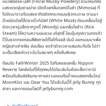
แนวฟลอรัล-มัสก์ (Floral-Musky-Powdery) ชวนให้นึกถึง
แสงแดดอุ่นยามบ่าย เปิดด้วยกลิ่นดอกมิโมซ่า (Mimosa) ที่
โปร่งเบาราวกับแสงอาทิตย์ตกกระทบบนผิวกระดาษ ตามมา
ด้วยมิดเดิลโน๊ตจากไวท์มัสก์ (White Musk) ก่อนเคลื่อนไปสู่
ช่วงเวลานุ่มลึกจากวูดดี้ (Woody) และกลิ่นไอข้าว (Rice
Steam) ให้ความหวานอบอวล บริสุทธิ์ โอบอุ้มทุกความทรงจำ
ไว้ในขวดทรงกลมสีพีชภายใต้โลโก้เจลลี บันนี ออกแบบมาเพื่อ
หญิงสาวช่างฝัน อ่อนโยน จดจำช่วงเวลาแสนประทับใจ ไม่ว่า
จะเป็นเสียงหัวเราะในวันสบายๆ หรือคืนพิเศษ
ต้อนรับ Fall/Winter 2025 ไปกับคอลเลกชั่น Nippon
Reverie โลกอีกใบที่ให้ทุกคนได้เดินเล่นในห้องเสื่อทาทามิ
พร้อมกับสัมผัสจินตนาการความหอมกับน้ำหอมสองกลิ่นใหม่
MoonKiss และ Dear You ได้แล้ววันนี้ที่ Jelly Bunny ทุก
สาขา และทางออนไลน์ที่ jellybunny.com