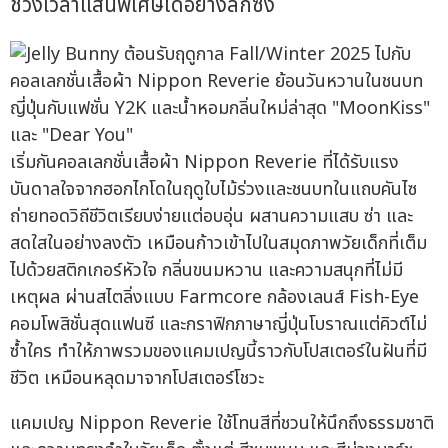
ช่วงเวลาแสนพิเศษได้อย่างลึกซึ้ง
เริ่มกันคอลเลกชั่นเสื้อผ้า Nippon Reverie ที่ได้รับแรง
บันดาลใจจากฮอกไกโดในฤดูใบไม้ร่วงและชนบทในแถบคันไซ
ถ่ายทอดวิถีชีวิตเรียบง่ายแต่อบอุ่น ผสานความแสบ ซ่า และ
สดใสในอย่างลงตัว เหมือนก้าวเข้าไปในสมุดภาพวัยเด็กที่เต็ม
ไปด้วยสติกเกอร์หัวใจ กลิ่นขนมหวาน และความสนุกที่ไม่มี
เหตุผล ผ่านสไตลิ่งแบบ Farmcore กล้องเลนส์ Fish-Eye
คอมโพสิชั่นสุดแฟนซี และกราฟิกภาษาญี่ปุ่นโบราณแต่คิวต์ไม่
ซ้ำใคร ทำให้ภาพรวมของแคมเปญนี้ราวกับโปสเตอร์ในฝันที่มี
ชีวิต เหมือนหลุดมาจากโปสเตอร์โชวะ
แคมเปญ Nippon Reverie ใช้โทนสีที่ชวนให้นึกถึงธรรมชาติ