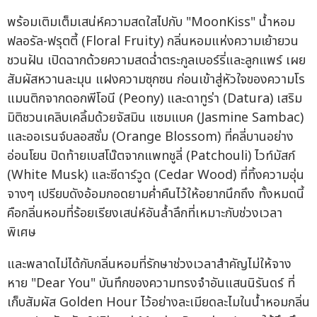
พร้อมเติมเต็มเสน่ห์ความสดใสไปกับ "MoonKiss" น้ำหอม
ฟลอรัล-ฟรุตตี้ (Floral Fruity) กลิ่นหอมแห่งความเย้ายวน
ชวนฝัน เปิดฉากด้วยความสดฉ่ำตระกูลเบอร์รี่และลูกแพร์ เผย
สัมผัสหวานละมุน แฝงความซุกซน ก่อนเข้าสู่หัวใจของความโร
แมนติกจากดอกพีโอนี (Peony) และดาทูร่า (Datura) เสริม
มิติชวนเคลิบเคลิ้มด้วยจัสมิน แซมแบค (Jasmine Sambac)
และออเรนจ์บลอสซั่ม (Orange Blossom) ที่คลี่บานอย่าง
อ่อนโยน ปิดท้ายเบสโน๊ตจากแพทชูลี่ (Patchouli) ไวท์มัสก์
(White Musk) และซีดาร์วูด (Cedar Wood) ที่ทิ้งความอุ่น
จางๆ เปรียบดังอ้อมกอดยามค่ำคืนไว้ให้อยากนึกถึง ทั้งหมดนี้
คือกลิ่นหอมที่ร้อยเรียงเสน่ห์อันล้ำลึกที่เหมาะกับช่วงเวลา
พิเศษ
และพลาดไม่ได้กับกลิ่นหอมที่รักษาช่วงเวลาสำคัญไม่ให้จาง
หาย "Dear You" บันทึกของความทรงจำอันแสนนิรันดร์ ที่
เก็บสัมผัส Golden Hour ไว้อย่างละเมียดละไมในน้ำหอมกลิ่น