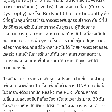
(Sjoegren's Syndrome), ภาวะม่านตาอักเสบ (Uveitis),
ภาวะม่านตาอักเสบ (Uveitis), โรคกระจกตาเสื่อม (Corneal
Dystrophy) และ โรค Birdshot Chorioretinopathy ซึ่ง
ผู้ที่อยู่ในกลุ่มที่ควรเข้ารับการตรวจพันธุกรรมโรคตา คือ ผู้ที่มี
ประวัติครอบครัวเป็นโรคตาทางพันธุกรรม ผู้ที่ต้องการ
วางแผนการดูแลดวงตาระยะยาว และป้องกันโรคที่อาจเกิดใน
อนาคตที่ควรตรวจพันธุกรรมโรคตา รวมถึงผู้ที่มีปัญหาสายตา
หรืออาการผิดปกติแต่ยังหาสาเหตุไม่ได้ โดยหากตรวจเจอรอย
โรคเร็ว และเข้ารับการรักษาได้ทันเวลา จะสามารถลดความ
รุนแรงของโรค และเพิ่มโอกาสในให้ดวงตามีสุขภาพดีได้
ยาวนานยิ่งขึ้น
ปัจจุบันสามารถหาตรวจพันธุกรรมโรคตา ผ่านขั้นตอนง่ายๆ
เพียงแค่เจาะเลือด 1 ครั้ง เพื่อเก็บตัวอย่าง DNA แล้วส่งต่อ
ไปวิเคราะห์ด้วยเทคนิค Real-time PCR เพื่อค้นหาการ
เปลี่ยนแปลงของยีนที่เกี่ยวข้อง ใช้ระยะเวลาประมาณ 30 วัน
ซึ่งหลังจากห้องปฏิบัติการได้รับตัวอย่างผลการตรวจแล้ว จะ