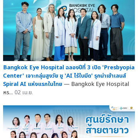
Bangkok Eye Hospital ฉลองปีที่ 3 เปิด 'Presbyopia
Center' เจาะกลุ่มสูงวัย ชู 'AI ไร้ใบมีด' รุกนำเข้าเลนส์
Spiral AI แห่งแรกในไทย
— Bangkok Eye Hospital
หร...
02 เม.ย.