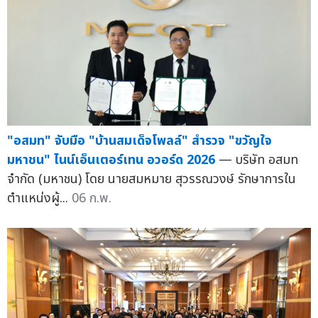
"อสมท" จับมือ "บ้านสมเด็จโพลล์" สำรวจ "ขวัญใจ
มหาชน" ไนน์เอ็นเตอร์เทน อวอร์ด 2026
— บริษัท อสมท
จำกัด (มหาชน) โดย นายสมหมาย สุวรรณวงษ์ รักษาการใน
ตำแหน่งผู้...
06 ก.พ.