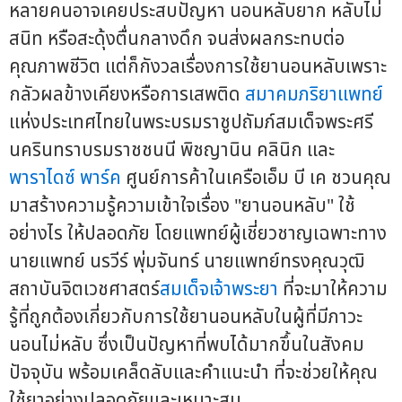
หลายคนอาจเคยประสบปัญหา นอนหลับยาก หลับไม่
สนิท หรือสะดุ้งตื่นกลางดึก จนส่งผลกระทบต่อ
คุณภาพชีวิต แต่ก็กังวลเรื่องการใช้ยานอนหลับเพราะ
กลัวผลข้างเคียงหรือการเสพติด
สมาคมภริยาแพทย์
แห่งประเทศไทยในพระบรมราชูปถัมภ์สมเด็จพระศรี
นครินทราบรมราชชนนี พิชญานิน คลินิก และ
พาราไดซ์ พาร์ค
ศูนย์การค้าในเครือเอ็ม บี เค ชวนคุณ
มาสร้างความรู้ความเข้าใจเรื่อง "ยานอนหลับ" ใช้
อย่างไร ให้ปลอดภัย โดยแพทย์ผู้เชี่ยวชาญเฉพาะทาง
นายแพทย์ นรวีร์ พุ่มจันทร์ นายแพทย์ทรงคุณวุฒิ
สถาบันจิตเวชศาสตร์
สมเด็จเจ้าพระยา
ที่จะมาให้ความ
รู้ที่ถูกต้องเกี่ยวกับการใช้ยานอนหลับในผู้ที่มีภาวะ
นอนไม่หลับ ซึ่งเป็นปัญหาที่พบได้มากขึ้นในสังคม
ปัจจุบัน พร้อมเคล็ดลับและคำแนะนำ ที่จะช่วยให้คุณ
ใช้ยาอย่างปลอดภัยและเหมาะสม