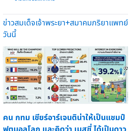
ข่าวสมเด็จเจ้าพระยา+สมาคมภริยาแพทย์
วันนี้
คน กทม เชียร์อาร์เจนติน่าให้เป็นแชมป์
ฟุตบอลโลก และคิดว่า เมสซี่ ได้เป็นดาว