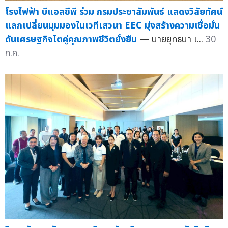
โรงไฟฟ้า บีแอลซีพี ร่วม กรมประชาสัมพันธ์ แสดงวิสัยทัศน์
แลกเปลี่ยนมุมมองในเวทีเสวนา EEC มุ่งสร้างความเชื่อมั่น
ดันเศรษฐกิจโตคู่คุณภาพชีวิตยั่งยืน
— นายยุทธนา เ...
30
ก.ค.