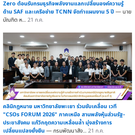
Zero ต้อนรับกรมธุรกิจพลังงานแลกเปลี่ยนองค์ความรู้
ด้าน SAF และเครือข่าย TCNN จัดทำแผนงาน 5 ปี
— นาย
บัณฑิต ห...
21 ก.ค.
คลินิกฎหมาย มหาวิทยาลัยพะเยา ร่วมขับเคลื่อน เวที
"CSOs FORUM 2026" ภาคเหนือ สานพลังหุ้นส่วนรัฐ-
ประชาสังคม แก้วิกฤตความเหลื่อมล้ำ มุ่งสร้างการ
เปลี่ยนแปลงยั่งยืน
— กรมพัฒนาสัง...
21 ก.ค.