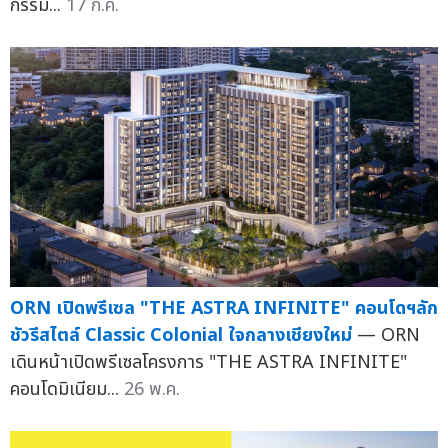
กรรม...
17 ก.ค.
ORN เปิดพรีเซล "THE ASTRA INFINITE" คอนโดฯลัก
ชัวรีสไตล์ Classic Colonial ใจกลางเชียงใหม่
— ORN
เดินหน้าเปิดพรีเซลโครงการ "THE ASTRA INFINITE"
คอนโดมิเนียม...
26 พ.ค.