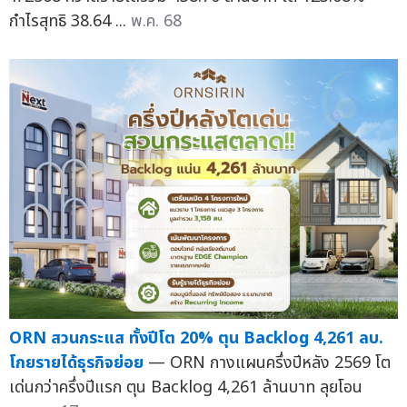
กำไรสุทธิ 38.64 ...
พ.ค. 68
ORN สวนกระแส ทั้งปีโต 20% ตุน Backlog 4,261 ลบ.
โกยรายได้ธุรกิจย่อย
— ORN กางแผนครึ่งปีหลัง 2569 โต
เด่นกว่าครึ่งปีแรก ตุน Backlog 4,261 ล้านบาท ลุยโอน