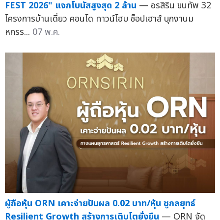
FEST 2026" แจกโบนัสสูงสุด 2 ล้าน
— อรสิริน ขนทัพ 32
โครงการบ้านเดี่ยว คอนโด ทาวน์โฮม ช็อปเฮาส์ บุกงานม
หกรร...
07 พ.ค.
ผู้ถือหุ้น ORN เคาะจ่ายปันผล 0.02 บาท/หุ้น ชูกลยุทธ์
Resilient Growth สร้างการเติบโตยั่งยืน
— ORN จัด