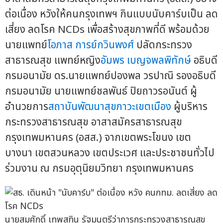
ต่อเนื่อง หวังให้คนกรุงเทพฯ กินแบบนับคาร์บเป็น ลด
เสี่ยง ลดโรค NCDs เพื่อสร้างสุขภาพที่ดี พร้อมด้วย
นายแพทย์
โอภาส การย์กวินพงศ์
ปลัดกระทรวง
สาธารณสุข แพทย์หญิง
อัมพร เบญจพลพิทักษ์
อธิบดี
กรมอนามัย ดร.นายแพทย์ปองพล วรปาณิ รองอธิบดี
กรมอนามัย นายแพทย์ชลพันธ์ ปิยถาวรอนันต์ ผู้
อำนวยการ
สถาบันพัฒนาสุขภาวะเขตเมือง
ผู้บริหาร
กระทรวงสาธารณสุข อาสาสมัครสาธารณสุข
กรุงเทพมหานคร (อสส.) จากเขตพระโขนง เขต
บางนา เขตสวนหลวง เขตประเวศ และประชาชนทั่วไป
ร่วมงาน ณ กรมอุตุนิยมวิทยา กรุงเทพมหานคร
นายสมศักดิ์ เทพสุทิน รัฐมนตรีว่าการกระทรวงสาธารณสุข