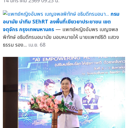
14 มกราคม 2569 09:23 น.
กรม
อนามัย นำทีม SEhRT ลงพื้นที่เยียวยาประชาชน เขต
จตุจักร กรุงเทพมหานคร
— แพทย์หญิงอัมพร เบญจพล
พิทักษ์ อธิบดีกรมอนามัย มอบหมายให้ นายแพทย์ธิติ แสวง
ธรรม รอง...
เม.ย. 68