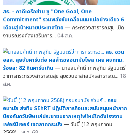
สธ. - ภาคีเครือข่าย ชู "One Goal, One
Commitment" รวมพลังขับเคลื่อนนมแม่อย่างเดียว 6
เดือนสู่เป้าหมายประเทศไทย
— กระทรวงสาธารณสุข เปิด
งานรณรงค์ส่งเสริมการ...
04 ส.ค.
สธ. ชวน
อสส. ลุยนับคาร์บต่อ ผลสำรวจอนามัยโพล เผย คนกทม.
ร้อยละ 82 กินคาร์บเกิน
— นายสมศักดิ์ เทพสุทิน รัฐมนตรี
ว่าการกระทรวงสาธารณสุข ลุยชวนอาสาสมัครสาธารณ...
18
ส.ค.
กรม
อนามัย ส่งทีม SEhRT ปฏิบัติภารกิจและสนับสนุนหน้ากาก
ป้องกันควันพิษแก่ประชาชนจากเหตุไฟไหม้โกดังโรงงาน
เฟอร์นิเจอร์ เขตลาดกระบัง
— วันนี้ (12 พฤษภาคม
2568)...
พ.ค. 68