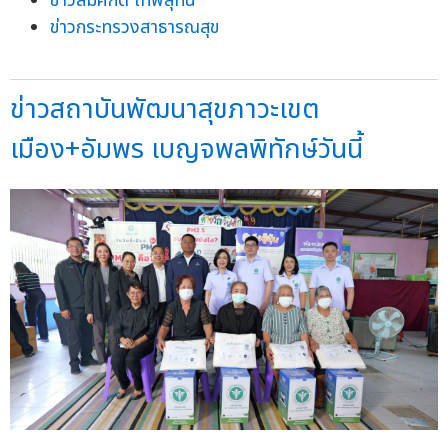
ข่าวสมศักดิ์ เทพสุทิน
ข่าวกระทรวงสาธารณสุข
ข่าวสถาบันพัฒนาสุขภาวะเขต
เมือง+อัมพร เบญจพลพิทักษ์วันนี้