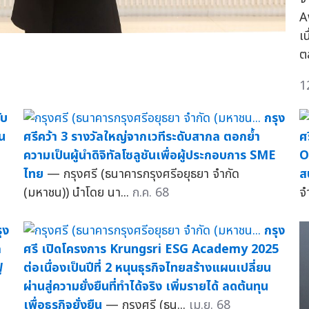
A
เ
ต
1
ับ
กรุง
น
ศรีคว้า 3 รางวัลใหญ่จากเวทีระดับสากล ตอกย้ำ
ศ
ความเป็นผู้นำดิจิทัลโซลูชันเพื่อผู้ประกอบการ SME
O
ไทย
— กรุงศรี (ธนาคารกรุงศรีอยุธยา จำกัด
ส
(มหาชน)) นำโดย นา...
ก.ค. 68
จ
ุง
กรุง
ก
ศรี เปิดโครงการ Krungsri ESG Academy 2025
ู
ต่อเนื่องเป็นปีที่ 2 หนุนธุรกิจไทยสร้างแผนเปลี่ยน
ผ่านสู่ความยั่งยืนที่ทำได้จริง เพิ่มรายได้ ลดต้นทุน
เพื่อธุรกิจยั่งยืน
— กรุงศรี (ธน...
เม.ย. 68