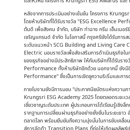
และหัวหน้าโครงการ Krungsri ESG Awards แล
หลังจากการประเมินอย่างเข้มข้น โครงการ Krungs
โดยห้าบริษัทที่ได้รับรางวัล "ESG Excellence Perfor
ต้นดี เพื่อสังคม จำกัด, บริษัท ท่าฉาง กรีน เอ็นเนอร์
เจริญแกรนด์ จำกัด ในโอกาสนี้ กรุงศรียังได้รับการส
ระดับแนวหน้า SCG Building and Living Care C
Electric มอบรางวัลเพื่อส่งเสริมการดำเนินธุรกิ
ของธุรกิจอย่างมีประสิทธิภาพ ให้กับบริษัทที่ได้ร
Performance ทั้งห้าบริษัทอีกด้วย นอกจากนี้ ยังม
Performance" ซึ่งเป็นการเชิดชูความริเริ่มและการ
ภายในงานยังมีการมอบ "ประกาศนียบัตรแห่งความภาคภ
Krungsri ESG Academy 2025 โดยตลอดระยะเวลาห้
เชี่ยวชาญระดับประเทศ ผู้ประกอบการได้เรียนรู้เชิงลึกท
รากฐานการเปลี่ยนผ่านธุรกิจอย่างยั่งยืนในระยะยาว 
ตลาดโลก พร้อมยืนยันถึงความมุ่งมั่นในการขับเคลื่
สู่การจัดทำ Transition Plans ที่ก่อให้เกิดผลลัพธ์เ