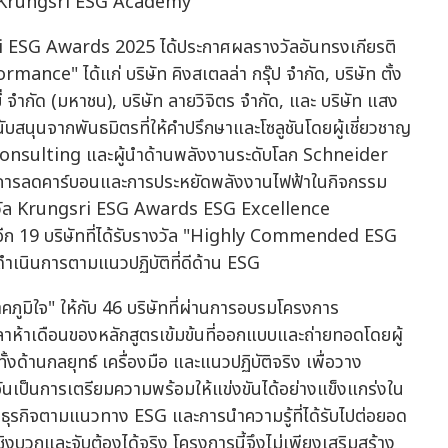
ะ Krungsri ESG Academy
ri ESG Awards 2025 ได้ประกาศผลรางวัลอันทรงเกียรติ
mance" ได้แก่ บริษัท คิงสเตลล่า กรุ๊ป จำกัด, บริษัท ตั้ง
ยี่ จำกัด (มหาชน), บริษัท ลายวิจิตร จำกัด, และ บริษัท แสง
นับสนุนจากพันธมิตรที่ให้คำปรึกษาและโซลูชันโดยผู้เชี่ยวชาญ
onsulting และผู้นำด้านพลังงานระดับโลก Schneider
จในการลดคาร์บอนและการประหยัดพลังงานไฟฟ้าในกิจกรรม
ับรางวัล Krungsri ESG Awards ESG Excellence
ีอีก 19 บริษัทที่ได้รับรางวัล "Highly Commended ESG
ดำเนินการตามแนวปฏิบัติที่ดีด้าน ESG
ูมิใจ" ให้กับ 46 บริษัทที่ผ่านการอบรมโครงการ
าเดือนของหลักสูตรเข้มข้นที่ออกแบบและถ่ายทอดโดยผู้
ั้งด้านกลยุทธ์ เครื่องมือ และแนวปฏิบัติจริง เพื่อวาง
อันเป็นการเตรียมความพร้อมให้แข่งขันได้อย่างแข็งแกร่งใน
อนธุรกิจตามแนวทาง ESG และการนำความรู้ที่ได้รับไปต่อยอด
ชิงบวกและจับต้องได้จริง โครงการนี้จึงไม่เพียงเสริมสร้าง