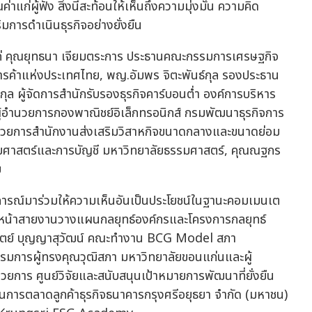
ผู้ฟัง สิ่งนี้สะท้อนให้เห็นถึงความมุ่งมั่น ความคิด
การดำเนินธุรกิจอย่างยั่งยืน
แก่ คุณยุทธนา เจียมตระการ ประธานคณะกรรมการเศรษฐกิจ
รค้าแห่งประเทศไทย, พญ.อัมพร จิตะพันธ์กุล รองประธาน
 ผู้จัดการสำนักรับรองธุรกิจคาร์บอนต่ำ องค์การบริหาร
ผู้อำนวยการกองพาณิชย์อิเล็กทรอนิกส์ กรมพัฒนาธุรกิจการ
ู้อำนวยการสำนักงานส่งเสริมวิสาหกิจขนาดกลางและขนาดย่อม
ชยศาสตร์และการบัญชี มหาวิทยาลัยธรรมศาสตร์, คุณณฐกร
ม
สบการณ์มาร่วมให้ความเห็นอันเป็นประโยชน์ในฐานะคอมเมนเต
 หัวหน้าสายงานวางแผนกลยุทธ์องค์กรและโครงการกลยุทธ์
นิตย์ บุญญาสุวัฒน์ คณะทำงาน BCG Model สภา
มการผู้ทรงคุณวุฒิสภา มหาวิทยาลัยขอนแก่นและผู้
นวยการ ศูนย์วิจัยและสนับสนุนเป้าหมายการพัฒนาที่ยั่งยืน
านการตลาดลูกค้าธุรกิจธนาคารกรุงศรีอยุธยา จำกัด (มหาชน)