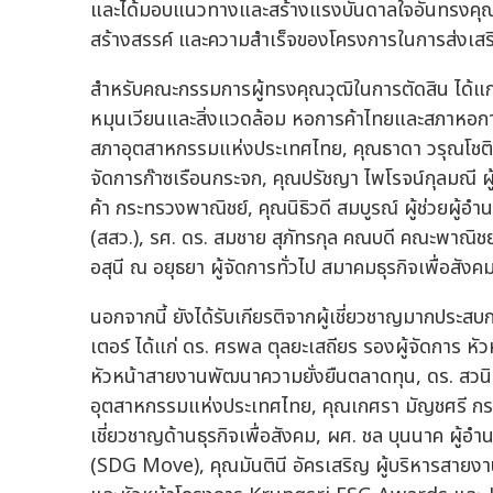
และได้มอบแนวทางและสร้างแรงบันดาลใจอันทรงคุณค่าแก่
สร้างสรรค์ และความสำเร็จของโครงการในการส่งเสริม
สำหรับคณะกรรมการผู้ทรงคุณวุฒิในการตัดสิน ได้
หมุนเวียนและสิ่งแวดล้อม หอการค้าไทยและสภาหอกา
สภาอุตสาหกรรมแห่งประเทศไทย, คุณธาดา วรุณโชติกุล
จัดการก๊าซเรือนกระจก, คุณปรัชญา ไพโรจน์กุลมณี 
ค้า กระทรวงพาณิชย์, คุณนิธิวดี สมบูรณ์ ผู้ช่วยผ
(สสว.), รศ. ดร. สมชาย สุภัทรกุล คณบดี คณะพาณิ
อสุนี ณ อยุธยา ผู้จัดการทั่วไป สมาคมธุรกิจเพื่อสังค
นอกจากนี้ ยังได้รับเกียรติจากผู้เชี่ยวชาญมากประ
เตอร์ ได้แก่ ดร. ศรพล ตุลยะเสถียร รองผู้จัดการ
หัวหน้าสายงานพัฒนาความยั่งยืนตลาดทุน, ดร. สว
อุตสาหกรรมแห่งประเทศไทย, คุณเกศรา มัญชศรี กรร
เชี่ยวชาญด้านธุรกิจเพื่อสังคม, ผศ. ชล บุนนาค ผู้อำ
(SDG Move), คุณมันตินี อัครเสริญ ผู้บริหารสายง