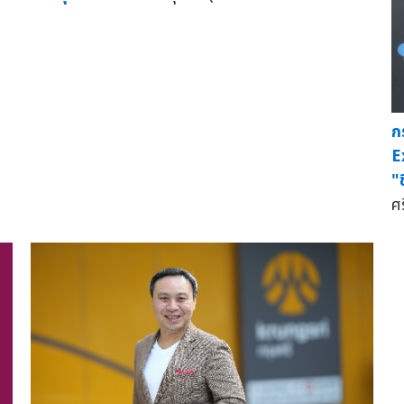
ก
E
"ช
ศ