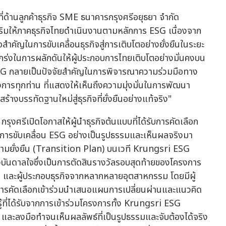
ด้านลูกค้าธุรกิจ SME ธนาคารกรุงศรีอยุธยา จำกัด
สริมให้ภาคธุรกิจไทยดำเนินงานตามหลักการ ESG เนื่องจาก
ใจสำคัญในการขับเคลื่อนธุรกิจสู่การเติบโตอย่างยั่งยืนในระยะ
็งแกร่งในการผลักดันให้ผู้ประกอบการไทยเติบโตอย่างมั่นคงบน
ิด ESG กลายเป็นปัจจัยสำคัญในการพิจารณาความร่วมมือทาง
รงการทุกท่าน ที่แสดงให้เห็นถึงความมุ่งมั่นในการพัฒนา
างบรรทัดฐานใหม่สู่ธุรกิจที่ยั่งยืนอย่างแท้จริง"
รีเปิดโอกาสให้ผู้นำธุรกิจต้นแบบที่ได้รับการคัดเลือก
การขับเคลื่อน ESG อย่างเป็นรูปธรรมและเห็นผลจริงมา
ความยั่งยืน (Transition Plan) บนเวที Krungsri ESG
ันดาลใจซึ่งเป็นการตัดสินรางวัลรอบสุดท้ายของโครงการ
ิ และผู้ประกอบธุรกิจจากหลากหลายอุตสาหกรรม โดยมีผู้
การคัดเลือกเข้าร่วมนำเสนอแผนการเปลี่ยนผ่านและแนวคิด
้ที่ได้รับจากการเข้าร่วมโครงการทั้ง Krungsri ESG
ลงมือทำจนเห็นผลลัพธ์ที่เป็นรูปธรรมและจับต้องได้จริง