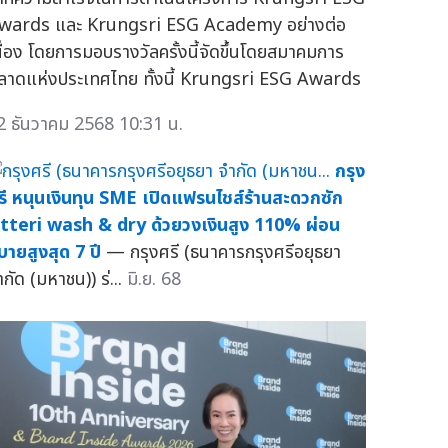
wards และ Krungsri ESG Academy อย่างต่อ
นื่อง โดยการมอบรางวัลครั้งนี้จัดขึ้นโดยสมาคมการ
ลาดแห่งประเทศไทย ทั้งนี้ Krungsri ESG Awards
2 ธันวาคม 2568 10:31 น.
กรุง
รี หนุนเงินทุน SME เปิดแฟรนไชส์ร้านสะดวกซัก
tteri wash & dry ด้วยวงเงินสูง 110% ผ่อน
บายสูงสุด 7 ปี
— กรุงศรี (ธนาคารกรุงศรีอยุธยา
ำกัด (มหาชน)) ร่...
มิ.ย. 68