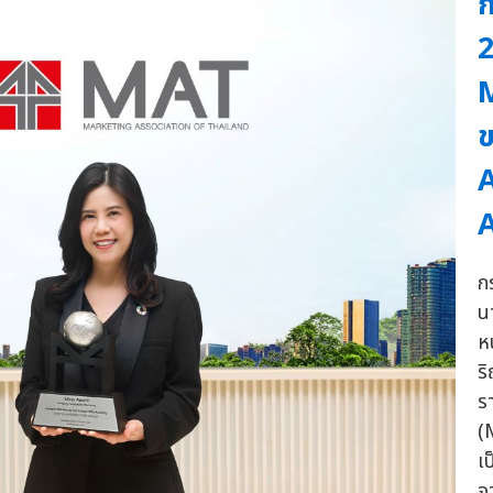
ก
2
M
ก
น
ห
ร
ร
(
เ
จ