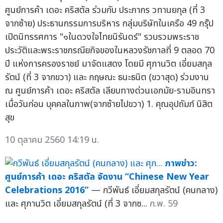
ศูนย์การค้า เดอะ คริสตัล ร่วมกับ ประภากร วทานยกุล (ที่ 3
จากซ้าย) ประธานกรรมการบริหาร กลุ่มบริษัทในเครือ 49 กรุ๊ป
เปิดนิทรรศการ "๑ในดวงใจไทยนิรันดร์" รวบรวมพระราช
ประวัติและพระราชกรณียกิจของในหลวงรัชกาลที่ 9 ตลอด 70
ปี แห่งการครองราชย์ มาจัดแสดง โดยมี ศุภานวิต เอี่ยมสกุล
รัตน์ (ที่ 3 จากขวา) และ กฤษณะ ธนะธนิต (ขวาสุด) ร่วมงาน
ณ ศูนย์การค้า เดอะ คริสตัล เลียบทางด่วนเอกมัย-รามอินทรา
เมื่อวันก่อน บุคคลในภาพ(จากซ้ายไปขวา) 1. คุณอุปถัมภ์ นิสิต
สุข
10 ตุลาคม 2560 14:19 น.
ภาพข่าว:
ศูนย์การค้า เดอะ คริสตัล จัดงาน “Chinese New Year
Celebrations 2016”
— กวีพันธ์ เอี่ยมสกุลรัตน์ (คนกลาง)
และ ศุภานวิต เอี่ยมสกุลรัตน์ (ที่ 3 จากซ...
ก.พ. 59