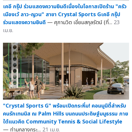
เคอี กรุ๊ป ร่วมแสดงความยินดีเนื่องในโอกาสเปิดร้าน "ครัว
เมืองเว้ ลาว-ญวน" สาขา Crystal Sports Gเคอี กรุ๊ป
ร่วมแสดงความยินดี
— ศุภานวิต เอี่ยมสกุลรัตน์ (ที่...
23
เม.ย.
"Crystal Sports G" พร้อมเปิดกระหึ่ม! คอมมูนิตี้สำหรับ
คนรักเทนนิส ณ Palm Hills บนถนนประดิษฐ์มนูธรรม ภาย
ใต้แนวคิด Community Tennis & Social Lifestyle
— ท่ามกลางกระ...
21 เม.ย.