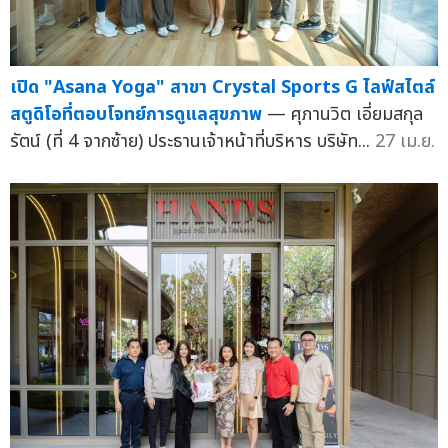
เปิด "Asana Yoga" สาขา Crystal Sports G ไลฟ์สไตล์
สตูดิโอที่ตอบโจทย์การดูแลสุขภาพ
— ศุภานวิต เอี่ยมสกุล
รัตน์ (ที่ 4 จากซ้าย) ประธานเจ้าหน้าที่บริหาร บริษัท...
27 เม.ย.