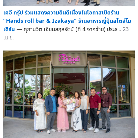
เคอี กรุ๊ป ร่วมแสดงความยินดีเนื่องในโอกาสเปิดร้าน
"Hands roll bar & Izakaya" ร้านอาหารญี่ปุ่นสไตล์โม
เดิร์น
— ศุภานวิต เอี่ยมสกุลรัตน์ (ที่ 4 จากซ้าย) ประธ...
23
เม.ย.