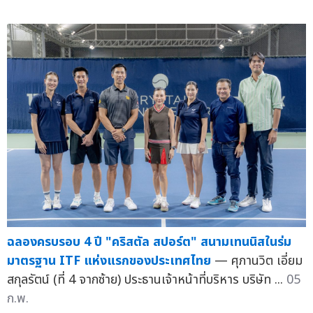
ฉลองครบรอบ 4 ปี "คริสตัล สปอร์ต" สนามเทนนิสในร่ม
มาตรฐาน ITF แห่งแรกของประเทศไทย
— ศุภานวิต เอี่ยม
สกุลรัตน์ (ที่ 4 จากซ้าย) ประธานเจ้าหน้าที่บริหาร บริษัท ...
05
ก.พ.