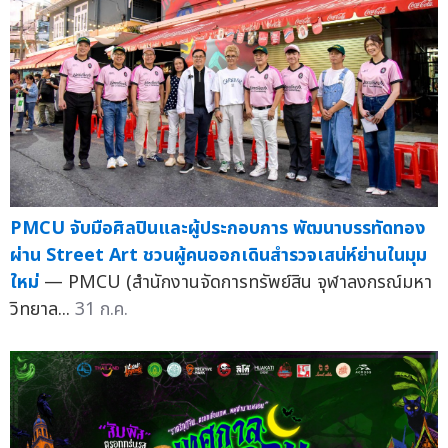
PMCU จับมือศิลปินและผู้ประกอบการ พัฒนาบรรทัดทอง
ผ่าน Street Art ชวนผู้คนออกเดินสำรวจเสน่ห์ย่านในมุม
ใหม่
— PMCU (สำนักงานจัดการทรัพย์สิน จุฬาลงกรณ์มหา
วิทยาล...
31 ก.ค.