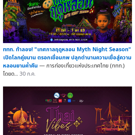
ททท. ท้าลอง! "เทศกาลฤดูหลอน Myth Night Season"
เปิดโลกคู่ขนาน ตรอกเชื่อมภพ ปลุกตำนานความเชื่อสู่ความ
หลอนยามค่ำคืน
— การท่องเที่ยวแห่งประเทศไทย (ททท.)
โดยด...
30 ก.ค.