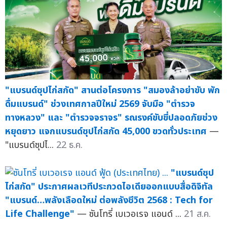
"แบรนด์ซุปไก่สกัด" สานต่อโครงการ "สมองล้าอย่าขับ พัก
ดื่มแบรนด์" ช่วงเทศกาลปีใหม่ 2569 จับมือ "ตำรวจ
ทางหลวง" และ "ตำรวจจราจร" รณรงค์ขับขี่ปลอดภัยช่วง
หยุดยาว แจกแบรนด์ซุปไก่สกัด 45,000 ขวดทั่วประเทศ
—
"แบรนด์ซุปไ...
22 ธ.ค.
"แบรนด์ซุป
ไก่สกัด" ประกาศผลเวทีประกวดไอเดียออกแบบสื่อดิจิทัล
"แบรนด์…พลังเลือดใหม่ ต่อพลังชีวิต 2568 : Tech for
Life Challenge"
— ซันโทรี่ เบเวอเรจ แอนด์ ...
21 ส.ค.