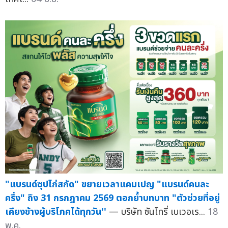
"แบรนด์ซุปไก่สกัด" ขยายเวลาแคมเปญ "แบรนด์คนละ
ครึ่ง" ถึง 31 กรกฎาคม 2569 ตอกย้ำบทบาท "ตัวช่วยที่อยู่
เคียงข้างผู้บริโภคได้ทุกวัน''
— บริษัท ซันโทรี่ เบเวอเร...
18
พ.ค.