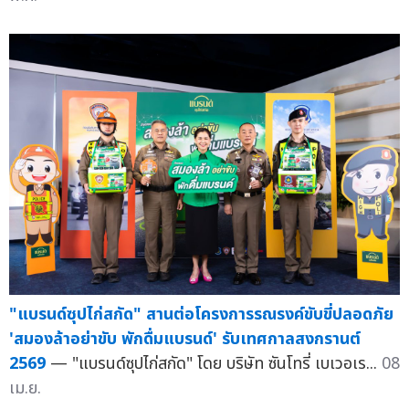
"แบรนด์ซุปไก่สกัด" สานต่อโครงการรณรงค์ขับขี่ปลอดภัย
'สมองล้าอย่าขับ พักดื่มแบรนด์' รับเทศกาลสงกรานต์
2569
— "แบรนด์ซุปไก่สกัด" โดย บริษัท ซันโทรี่ เบเวอเร...
08
เม.ย.