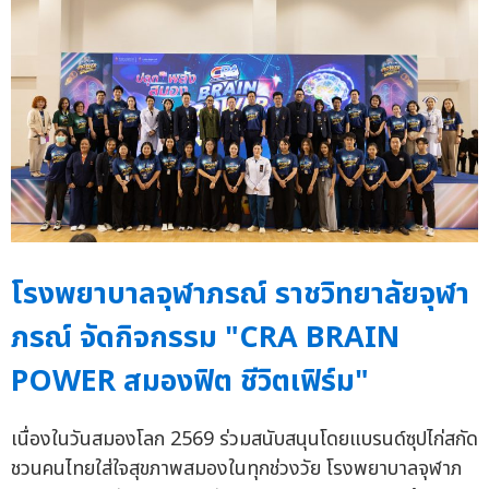
โรงพยาบาลจุฬาภรณ์ ราชวิทยาลัยจุฬา
ภรณ์ จัดกิจกรรม "CRA BRAIN
POWER สมองฟิต ชีวิตเฟิร์ม"
เนื่องในวันสมองโลก 2569 ร่วมสนับสนุนโดยแบรนด์ซุปไก่สกัด
ชวนคนไทยใส่ใจสุขภาพสมองในทุกช่วงวัย โรงพยาบาลจุฬาภ