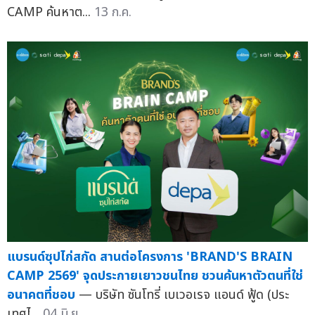
CAMP ค้นหาต...
13 ก.ค.
แบรนด์ซุปไก่สกัด สานต่อโครงการ 'BRAND'S BRAIN
CAMP 2569' จุดประกายเยาวชนไทย ชวนค้นหาตัวตนที่ใช่
อนาคตที่ชอบ
— บริษัท ซันโทรี่ เบเวอเรจ แอนด์ ฟู้ด (ประ
เทศไ...
04 มิ.ย.