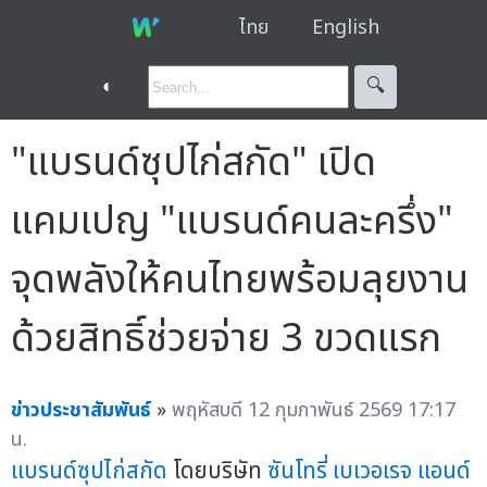
ไทย
English
◐
🔍︎
"แบรนด์ซุปไก่สกัด" เปิด
แคมเปญ "แบรนด์คนละครึ่ง"
จุดพลังให้คนไทยพร้อมลุยงาน
ด้วยสิทธิ์ช่วยจ่าย 3 ขวดแรก
ข่าวประชาสัมพันธ์
»
พฤหัสบดี 12 กุมภาพันธ์ 2569 17:17
น.
แบรนด์ซุปไก่สกัด
โดยบริษัท
ซันโทรี่ เบเวอเรจ แอนด์