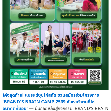
โค้งสุดท้าย! แบรนด์ซุปไก่สกัด ชวนสมัครร่วมโครงการ
'BRAND'S BRAIN CAMP 2569 ค้นหาตัวตนที่ใช่
อนาคตที่ชอบ'
— นับถอยหลังสู่กิจกรรม 'BRAND'S BRAIN