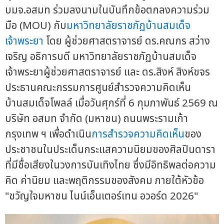
บมจ.อสมท ร่วมลงนามในบันทึกข้อตกลงความร่วม
มือ (MOU) กับ
มหาวิทยาลัยราชภัฏบ้านสมเด็จ
เจ้าพระยา
โดย ผู้ช่วยศาสตราจารย์ ดร.คณกร สว่าง
เจริญ อธิการบดี มหาวิทยาลัยราชภัฏบ้านสมเด็จ
เจ้าพระยาผู้ช่วยศาสตราจารย์ และ ดร.สิงห์ สิงห์ขจร
ประธานคณะกรรมการศูนย์สำรวจความคิดเห็น
บ้านสมเด็จโพลล์ เมื่อวันศุกร์ที่ 6 กุมภาพันธ์ 2569 ณ
บริษัท อสมท จำกัด (มหาชน) ถนนพระรามเก้า
กรุงเทพ ฯ เพื่อดำเนิน
การสำรวจความคิดเห็น
ของ
ประชาชนในประเด็นกระแสความนิยมของศิลปินดารา
ที่มีชื่อเสียงในวงการบันเทิงไทย ซึ่งมีอิทธิพลต่อความ
คิด ค่านิยม และพฤติกรรมของสังคม ภายใต้หัวข้อ
"ขวัญใจมหาชน ไนน์เอ็นเตอร์เทน อวอร์ด 2026"