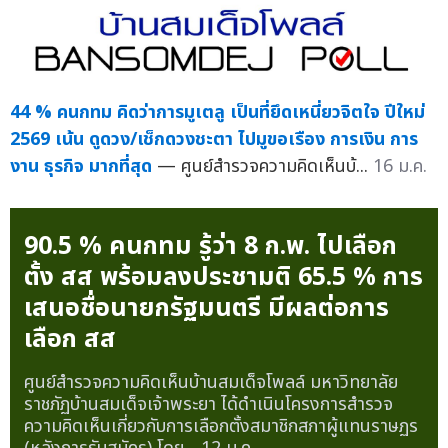
44 % คนกทม คิดว่าการมูเตลู เป็นที่ยึดเหนี่ยวจิตใจ ปีใหม่
2569 เน้น ดูดวง/เช็กดวงชะตา ไปมูขอเรือง การเงิน การ
งาน ธุรกิจ มากที่สุด
— ศูนย์สำรวจความคิดเห็นบ้...
16 ม.ค.
90.5 % คนกทม รู้ว่า 8 ก.พ. ไปเลือก
ตั้ง สส พร้อมลงประชามติ 65.5 % การ
เสนอชื่อนายกรัฐมนตรี มีผลต่อการ
เลือก สส
ศูนย์สำรวจความคิดเห็นบ้านสมเด็จโพลล์ มหาวิทยาลัย
ราชภัฏบ้านสมเด็จเจ้าพระยา ได้ดำเนินโครงการสำรวจ
ความคิดเห็นเกี่ยวกับการเลือกตั้งสมาชิกสภาผู้แทนราษฏร