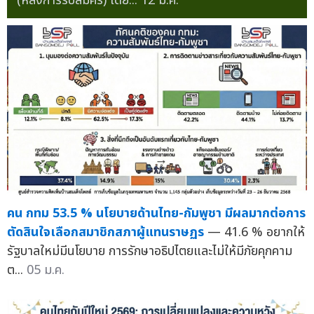
(หลังการรับสมัคร) โดย...
12 ม.ค.
คน กทม 53.5 % นโยบายด้านไทย-กัมพูชา มีผลมากต่อการ
ตัดสินใจเลือกสมาชิกสภาผู้แทนราษฏร
— 41.6 % อยากให้
รัฐบาลใหม่มีนโยบาย การรักษาอธิปไตยและไม่ให้มีภัยคุกคาม
ต...
05 ม.ค.