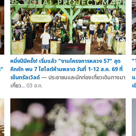
ม
หนึ่งปีมีครั้ง! เริ่มแล้ว "งานโครงการหลวง 57" สุด
"
น"
คึกคัก พบ 7 ไฮไลต์ห้ามพลาด วันที่ 1-12 ส.ค. 69 ที่
เ
เซ็นทรัลเวิลด์
— ประชาชนและนักท่องเที่ยวเดินทางมา
แ
เที่ยว...
03 ส.ค.
เ