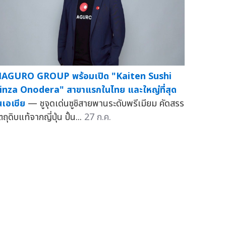
AGURO GROUP พร้อมเปิด "Kaiten Sushi
inza Onodera" สาขาแรกในไทย และใหญ่ที่สุด
นเอเชีย
— ชูจุดเด่นซูชิสายพานระดับพรีเมียม คัดสรร
ตถุดิบแท้จากญี่ปุ่น ปั้น...
27 ก.ค.