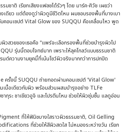
รรมชาติ เรียกเสียงแฟลชได้รัวๆ โดย มาร์ค-ศิวัช เผยว่า
างเดียว แต่ต้องดูว่าผิวดูมีชีวิตไหม ผมชอบรองพื้นที่บางเบา
ยกับคอนเซปต์ Vital Glow ของ SUQQU คือเคลื่อนไหว พูด
ผิวสวยของเธอคือ "แพร์จะเลือกรองพื้นที่ช่วยบำรุงผิวไป
SUQQU รุ่นนี้ตอบโจทย์มาก เพราะให้ลุคโกลว์แบบธรรมชาติ
บเทรนด์ความงามยุคนี้ที่เน้นโชว์ผิวจริงมากกว่าการปกปิด
รั้งนี้ SUQQU ถ่ายทอดผ่านคอนเซปต์ 'Vital Glow'
เป็นเนื้อเดียวกับผิว พร้อมส่วนผสมบำรุงอย่าง TLFe
ุระ ชาเขียวอูจิ และโปรตีนไหม ช่วยให้ผิวชุ่มชื้น แลดูอ่อน
Pigment ที่ให้ฟินิชบางใสราวผิวธรรมชาติ, Oil Gelling
difications ที่ช่วยให้สีผิวสดใส ไม่หมองระหว่างวัน เรียก