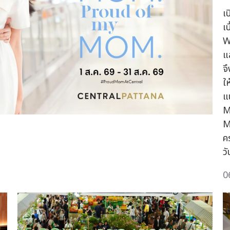
เป
เ
W
แ
จ
ใ
แ
M
Mo
ค
ว
0