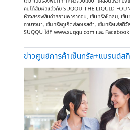
ได้ว่าเป็นรองพื้นที่ทำให้ผิวสวยแบบ "เคลื่อนไหวก็
คนได้สัมผัสแล้วกับ SUQQU THE LIQUID FOUNDATI
ห้างสรรพสินค้าสยามพารากอน, เซ็นทรัลชิดลม, เซ็นทรัล
กาบางนา, เซ็นทรัลภูเก็ตฟลอเรสต้า, เซ็นทรัลเฟสติว
SUQQU ได้ที่ www.suqqu.com และ Facebook
ข่าวศูนย์การค้าเซ็นทรัล+แบรนด์สกิน