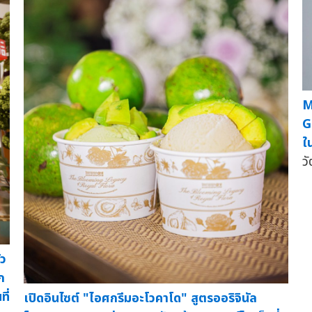
M
G
ใ
วั
ัว
ก
ี่
เปิดอินไซต์ "ไอศกรีมอะโวคาโด" สูตรออริจินัล