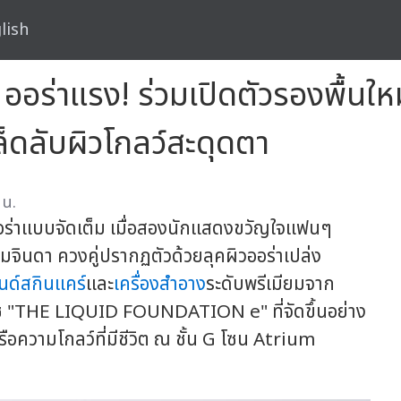
lish
าภา ออร่าแรง! ร่วมเปิดตัวรองพ
ลับผิวโกลว์สะดุดตา
 น.
ะออร่าแบบจัดเต็ม เมื่อสองนักแสดงขวัญใจแฟนๆ
ุมจินดา ควงคู่ปรากฏตัวด้วยลุคผิวออร่าเปล่ง
นด์สกินแคร์
และ
เครื่องสำอาง
ระดับพรีเมียมจาก
พีซ "THE LIQUID FOUNDATION e" ที่จัดขึ้นอย่าง
รือความโกลว์ที่มีชีวิต ณ ชั้น G โซน Atrium