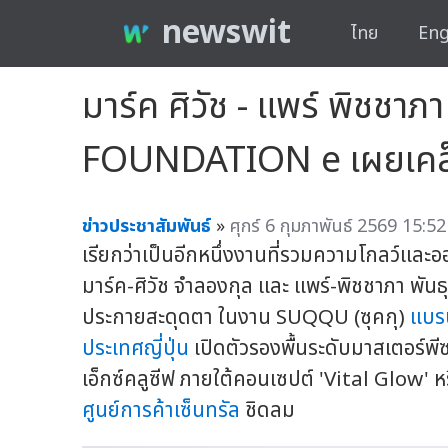
newswit
ไทย
Eng
มาร์ค ศิวัช - แพร์ พิชช
FOUNDATION e เผยเคล็ด
ข่าวประชาสัมพันธ์
»
ศุกร์ 6 กุมภาพันธ์ 2569 15:52
เรียกว่าเป็นอีกหนึ่งงานที่รวมความโกลว์แล
มาร์ค-ศิวัช จำลองกุล และ แพร์-พิชชาภา พันธ
ประกายสะดุดตา ในงาน SUQQU (ซุคกุ)
แบร
ประเทศญี่ปุ่น
เปิดตัวรองพื้นระดับมาสเตอร์
เอ็กซ์คลูซีฟ ภายใต้คอนเซปต์ 'Vital Glow' ห
ศูนย์การค้าเซ็นทรัล
ชิดลม