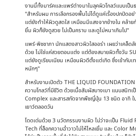
งานนี้ทั้งมาร์คและแพร์ต่างมาในลุคผิวโกลว์แบบเป็นธ
"สำหรับผม การเลือกรองพื้นไม่ได้ดูแค่เรื่องปกปิดอย่
แต่ยังทำให้ผิวดูสดใส เหมือนมีแสงจากข้างใน คล้า
ยิ้ม ผิวก็ยังดูสวย ไม่เป็นคราบ และดูไม่หนาเกินไป"
แพร์-พิชชาภา นักแสดงสาวผิวใสออร่า เผยว่าเคล็ดลับ
ด้วย ไม่ใช่แค่สวยตอนแต่ง แต่ต้องสบายผิวทั้งวัน 
แต่ยังดูเรียบเนียน เหมือนผิวดีตั้งแต่เกิด ซึ่งเข้ากั
หนักๆ"
สำหรับงานเปิดตัว THE LIQUID FOUNDATION e ค
ความโกลว์ที่มีชีวิต ด้วยเนื้อสัมผัสบางเบา แนบสนิท
Complex และสารสกัดจากพืชญี่ปุ่น 13 ชนิด อาทิ ใบซาก
เยาว์ตลอดวัน
โดดเด่นด้วย 3 นวัตกรรมงานผิว ไม่ว่าจะเป็น Fluid 
Tech ที่ล็อกความฉ่ำวาวไม่ให้ไหลเยิ้ม และ Color Mo