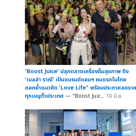
'Boost Juice' ปลุกตลาดเครื่องดื่มสุขภาพ ดึง
'เบลล่า ราณี' เป็นแบรนด์แอมฯ คนแรกในไทย
ตอกย้ำแนวคิด 'Love Life" พร้อมประกาศลดรา
ทุกเมนูทั่วประเทศ
— "Boost Juic...
10 มิ.ย.