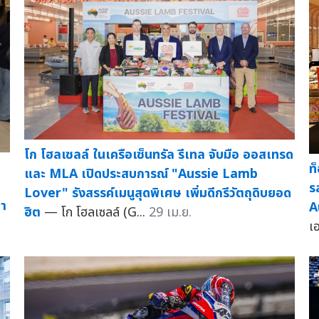
โก โฮลเซลล์ ในเครือเซ็นทรัล รีเทล จับมือ ออสเทรด
ท
และ MLA เปิดประสบการณ์ "Aussie Lamb
ร
Lover" รังสรรค์เมนูสุดพิเศษ เพิ่มดีกรีวัตถุดิบยอด
คา
A
ฮิต
— โก โฮลเซลล์ (G...
29 เม.ย.
เ