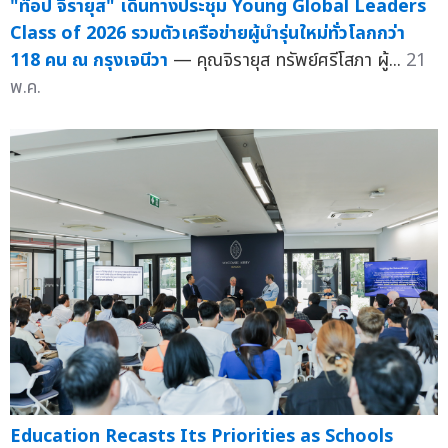
"ท๊อป จิรายุส" เดินทางประชุม Young Global Leaders
Class of 2026 รวมตัวเครือข่ายผู้นำรุ่นใหม่ทั่วโลกกว่า
118 คน ณ กรุงเจนีวา
— คุณจิรายุส ทรัพย์ศรีโสภา ผู้...
21
พ.ค.
Education Recasts Its Priorities as Schools