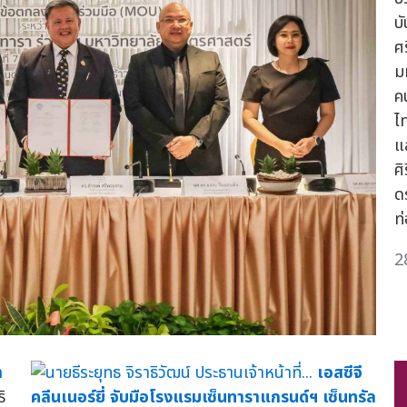
บ
ศ
ม
ค
ไ
แ
ศ
ด
ท่
2
า
เอสซีจี
ิ
คลีนเนอร์ยี่ จับมือโรงแรมเซ็นทาราแกรนด์ฯ เซ็นทรัล