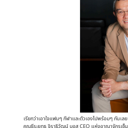
เรียกว่าเอาใจแฟนๆ กีฬาและตัวเองไปพร้อมๆ กันเ
คุณธีระยุทธ จิราธิวัฒน์ บอส CEO แห่งอาณาจักรเซ็น