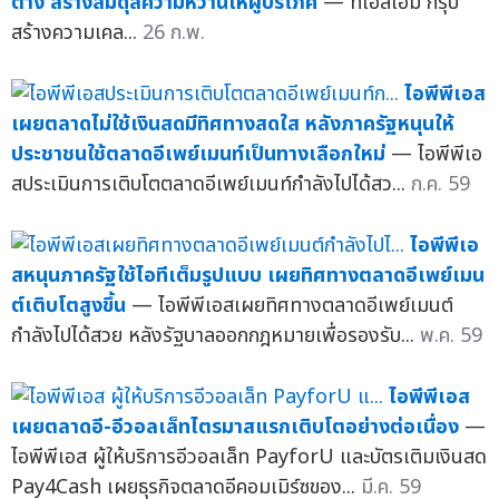
ต่าง สร้างสมดุลความหวานให้ผู้บริโภค
— ทีเอสเอ็ม กรุ๊ป
สร้างความเคล...
26 ก.พ.
ไอพีพีเอส
เผยตลาดไม่ใช้เงินสดมีทิศทางสดใส หลังภาครัฐหนุนให้
ประชาชนใช้ตลาดอีเพย์เมนท์เป็นทางเลือกใหม่
— ไอพีพีเอ
สประเมินการเติบโตตลาดอีเพย์เมนท์กำลังไปได้สว...
ก.ค. 59
ไอพีพีเอ
สหนุนภาครัฐใช้ไอทีเต็มรูปแบบ เผยทิศทางตลาดอีเพย์เมน
ต์เติบโตสูงขึ้น
— ไอพีพีเอสเผยทิศทางตลาดอีเพย์เมนต์
กำลังไปได้สวย หลังรัฐบาลออกกฎหมายเพื่อรองรับ...
พ.ค. 59
ไอพีพีเอส
เผยตลาดอี-อีวอลเล็ทไตรมาสแรกเติบโตอย่างต่อเนื่อง
—
ไอพีพีเอส ผู้ให้บริการอีวอลเล็ท PayforU และบัตรเติมเงินสด
Pay4Cash เผยธุรกิจตลาดอีคอมเมิร์ซของ...
มี.ค. 59