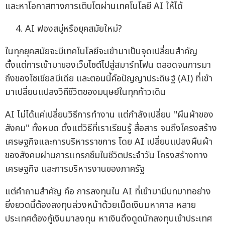
และหาโอกาสทางการเติบโตผ่านเทคโนโลยี AI ให้ได้
AI ฟองสบู่หรือยุคสมัยใหม่?
ในทุกยุคสมัยจะมีเทคโนโลยีจะเข้ามาเป็นจุดเปลี่ยนสำคัญ
ตั้งแต่การเข้ามาของเว็บไซต์ไปสู่สมาร์ทโฟน ตลอดจนการมา
ถึงของโซเชียลมีเดีย และตอนนี้คือปัญญาประดิษฐ์ (AI) ที่เข้า
มาเปลี่ยนแปลงวิถีชีวิตของมนุษย์ในทุกก้าวเดิน
AI ไม่ได้แค่เปลี่ยนวิธีการทำงาน แต่กำลังเปลี่ยน "ผืนผ้าของ
สังคม" ทั้งหมด ตั้งแต่วิธีที่เราเรียนรู้ สื่อสาร จนถึงโครงสร้าง
เศรษฐกิจและการบริหารราชการ โดย AI เปลี่ยนแปลงผืนผ้า
ของสังคมผ่านการแทรกซึมในชีวิตประจำวัน โครงสร้างทาง
เศรษฐกิจ และการบริหารงานของภาครัฐ
แต่คำถามสำคัญ คือ การลงทุนใน AI ที่เข้ามามีบทบาทอย่าง
ยิ่งยวดนี้ต้องลงทุนล่วงหน้าด้วยเม็ดเงินมหาศาล หลาย
ประเทศต้องกู้เงินมาลงทุน หาเงินดึงดูดนักลงทุนเข้าประเทศ