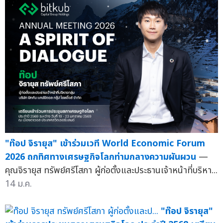
"ท๊อป จิรายุส" เข้าร่วมเวที World Economic Forum
2026 ถกทิศทางเศรษฐกิจโลกท่ามกลางความผันผวน
—
คุณจิรายุส ทรัพย์ศรีโสภา ผู้ก่อตั้งและประธานเจ้าหน้าที่บริหา...
14 ม.ค.
"ท๊อป จิรายุส"