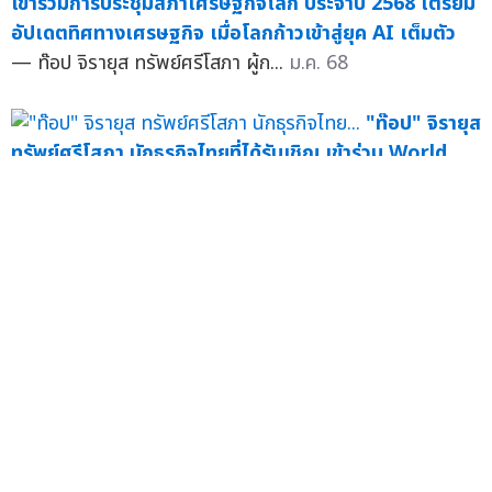
เข้าร่วมการประชุมสภาเศรษฐกิจโลก ประจำปี 2568 เตรียม
อัปเดตทิศทางเศรษฐกิจ เมื่อโลกก้าวเข้าสู่ยุค AI เต็มตัว
— ท๊อป จิรายุส ทรัพย์ศรีโสภา ผู้ก...
ม.ค. 68
"ท๊อป" จิรายุส
ทรัพย์ศรีโสภา นักธุรกิจไทยที่ได้รับเชิญ เข้าร่วม World
Economic Forum 2023 อย่างเป็นทางการ พร้อมขึ้นเวที
แสดงวิสัยทัศน์เพื่อขับเคลื่อนเศรษฐกิจยุคใหม่
— "ท๊อป"
จิรา...
ม.ค. 66