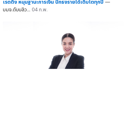
เรตติ้ง หนุนฐานะการเงิน ปักธงรายได้เติบโตทุกปี
—
บมจ.ดับบลิว...
04 ก.พ.
WP แย้ม Q4/68 ผลงานไปได้สวย เน้นกลยุทธ์การตลาด
ครบวงจร กระตุ้นยอดขาย ลุยสร้างการรับรู้"เวิลด์แก๊ส"