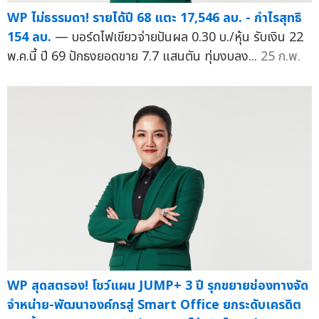
WP ไม่ธรรมดา! รายได้ปี 68 แตะ 17,546 ลบ. - กำไรสุทธิ
154 ลบ.
— บอร์ดไฟเขียวจ่ายปันผล 0.30 บ./หุ้น รับเงิน 22
พ.ค.นี้ ปี 69 ปักธงยอดขาย 7.7 แสนตัน ทุ่มงบลง...
25 ก.พ.
WP สุดสตรอง! โชว์แผน JUMP+ 3 ปี รุกขยายช่องทางจัด
จำหน่าย-พัฒนาองค์กรสู่ Smart Office ยกระดับเครดิต