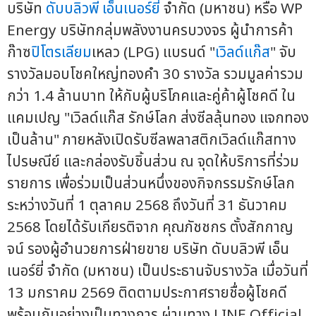
บริษัท
ดับบลิวพี เอ็นเนอร์ยี่
จำกัด (มหาชน) หรือ WP
Energy บริษัทกลุ่มพลังงานครบวงจร ผู้นำการค้า
ก๊าซ
ปิโตรเลียม
เหลว (LPG) แบรนด์ "
เวิลด์แก๊ส
" จับ
รางวัลมอบโชคใหญ่ทองคำ 30 รางวัล รวมมูลค่ารวม
กว่า 1.4 ล้านบาท ให้กับผู้บริโภคและคู่ค้าผู้โชคดี ใน
แคมเปญ "เวิลด์แก๊ส รักษ์โลก ส่งซีลลุ้นทอง แจกทอง
เป็นล้าน" ภายหลังเปิดรับซีลพลาสติกเวิลด์แก๊สทาง
ไปรษณีย์ และกล่องรับชิ้นส่วน ณ จุดให้บริการที่ร่วม
รายการ เพื่อร่วมเป็นส่วนหนึ่งของกิจกรรมรักษ์โลก
ระหว่างวันที่ 1 ตุลาคม 2568 ถึงวันที่ 31 ธันวาคม
2568 โดยได้รับเกียรติจาก คุณภัชชกร ตั้งสักกาญ
จน์ รองผู้อำนวยการฝ่ายขาย บริษัท ดับบลิวพี เอ็น
เนอร์ยี่ จำกัด (มหาชน) เป็นประธานจับรางวัล เมื่อวันที่
13 มกราคม 2569 ติดตามประกาศรายชื่อผู้โชคดี
พร้อมกันอย่างเป็นทางการ ผ่านทาง LINE Official