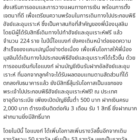
ส่งเสริมการออมและการวางแผนทางการเงิน พร้อมการตั้ง
เจตนาที่ดี เพื่อเตรียมความพร้อมในการเดินทางไปประกอบพิธี
ฮัจย์และอุมเราะห์ ซึ่งเป็นศาสนกิจที่สำคัญของพี่น้องมุสลิม
โดยมีผู้ได้รับสิทธิ์เดินทางไปทำฮัจย์และอุมเราะห์ฟรี แล้ว
จำนวน 224 ราย ในปีนี้ไอแบงก์ ยังคงเดินหน้าต่อยอดความ
สำเร็จของแคมเปญนี้อย่างต่อเนื่อง เพื่อเพิ่มโอกาสให้พี่น้อง
มุสลิมได้เดินทางไปประกอบพิธีฮัจย์และอุมเราะห์ได้เร็วขึ้น ด้วย
การออมเงินกับไอแบงก์ ผ่านบัญชีเงินรับฝากอัลฮัจย์และอุม
เราะห์ ที่นอกจากลูกค้าจะได้รับผลตอบแทนตามสัดส่วนที่ได้
ตกลงกับธนาคารแล้ว ยังมีสิทธิ์ลุ้นรับโอกาสเป็นแขกของ
พระเจ้าไปประกอบพิธีฮัจย์และอุมเราะห์ฟรี! ณ ประเทศ
ซาอุดีอาระเบีย เพียงเปิดบัญชีขั้นต่ำ 500 บาท ฝากเงินครบ
2,000 บาท ดำรงเงินติดต่อกัน 3 เดือน รับ 1 สิทธิ์ ยิ่งฝากมาก
ฝากนานยิ่งมีสิทธิ์มาก
โดยในปีนี้ ไอแบงก์ ได้เพิ่มโอกาสเพิ่มรางวัลขึ้นอีกจากเดิม
รางวัลรวม 50 รางวัล เพิ่มเป็น 53 รางวัล แยกเป็นรางวัล