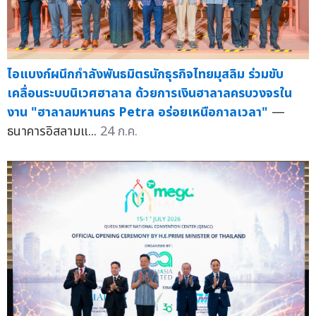
ไอแบงก์ผนึกกำลังพันธมิตรนักธุรกิจไทยมุสลิม ร่วมขับ
เคลื่อนระบบนิเวศฮาลาล ด้วยการเงินฮาลาลครบวงจรใน
งาน "ฮาลาลมหานคร Petra อร่อยเหนือกาลเวลา"
—
ธนาคารอิสลามแ...
24 ก.ค.