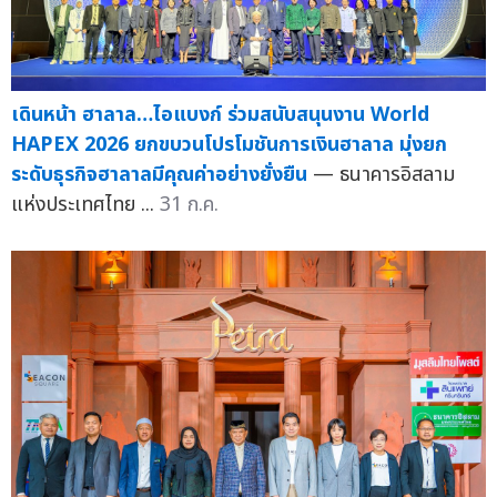
เดินหน้า ฮาลาล…ไอแบงก์ ร่วมสนับสนุนงาน World
HAPEX 2026 ยกขบวนโปรโมชันการเงินฮาลาล มุ่งยก
ระดับธุรกิจฮาลาลมีคุณค่าอย่างยั่งยืน
— ธนาคารอิสลาม
แห่งประเทศไทย ...
31 ก.ค.