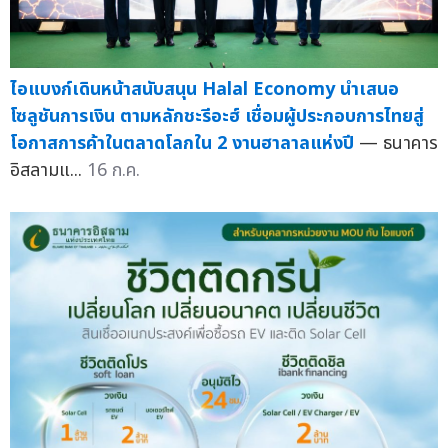
ไอแบงก์เดินหน้าสนับสนุน Halal Economy นำเสนอ
โซลูชันการเงิน ตามหลักชะรีอะฮ์ เชื่อมผู้ประกอบการไทยสู่
โอกาสการค้าในตลาดโลกใน 2 งานฮาลาลแห่งปี
— ธนาคาร
อิสลามแ...
16 ก.ค.