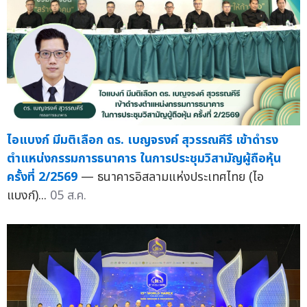
ไอแบงก์ มีมติเลือก ดร. เบญจรงค์ สุวรรณคีรี เข้าดำรง
ตำแหน่งกรรมการธนาคาร ในการประชุมวิสามัญผู้ถือหุ้น
ครั้งที่ 2/2569
— ธนาคารอิสลามแห่งประเทศไทย (ไอ
แบงก์)...
05 ส.ค.