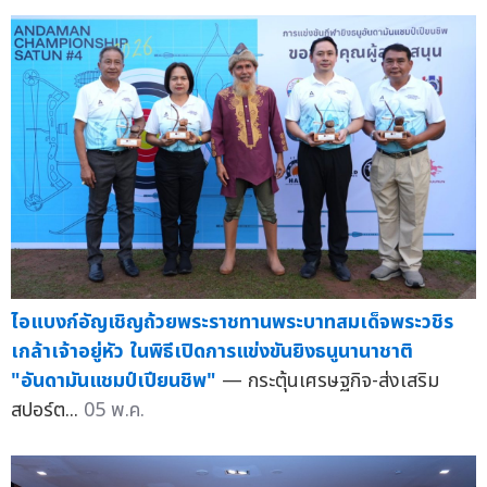
ไอแบงก์อัญเชิญถ้วยพระราชทานพระบาทสมเด็จพระวชิร
เกล้าเจ้าอยู่หัว ในพิธีเปิดการแข่งขันยิงธนูนานาชาติ
"อันดามันแชมป์เปียนชิพ"
— กระตุ้นเศรษฐกิจ-ส่งเสริม
สปอร์ต...
05 พ.ค.