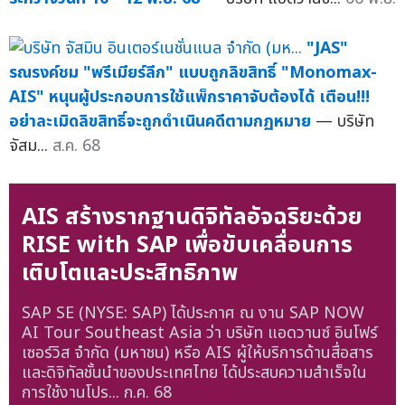
"JAS"
รณรงค์ชม "พรีเมียร์ลีก" แบบถูกลิขสิทธิ์ "Monomax-
AIS" หนุนผู้ประกอบการใช้แพ็กราคาจับต้องได้ เตือน!!!
อย่าละเมิดลิขสิทธิ์จะถูกดำเนินคดีตามกฏหมาย
— บริษัท
จัสม...
ส.ค. 68
AIS สร้างรากฐานดิจิทัลอัจฉริยะด้วย
RISE with SAP เพื่อขับเคลื่อนการ
เติบโตและประสิทธิภาพ
SAP SE (NYSE: SAP) ได้ประกาศ ณ งาน SAP NOW
AI Tour Southeast Asia ว่า บริษัท แอดวานซ์ อินโฟร์
เซอร์วิส จำกัด (มหาชน) หรือ AIS ผู้ให้บริการด้านสื่อสาร
และดิจิทัลชั้นนำของประเทศไทย ได้ประสบความสำเร็จใน
การใช้งานโปร...
ก.ค. 68