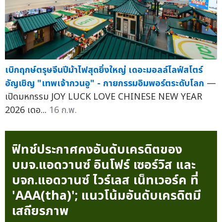
เบิกฤกษ์ตรุษจีนปีม้าไฟสุดยิ่งใหญ่ เดอะมอลล์ไลฟ์สโตร์
อัญเชิญ "เทพเจ้ากวนอู" - กายกรรมอิมพอร์ตระดับโลก
—
เปิดมหกรรม JOY LUCK LOVE CHINESE NEW YEAR
2026 เดอ...
16 ก.พ.
ฟิทช์ประกาศคงอันดับเครดิตของ
บมจ.แอดวานซ์ อินโฟร์ เซอร์วิส และ
บจก.แอดวานซ์ ไวร์เลส เน็ทเวอร์ค ที่
'AAA(tha)'; แนวโน้มอันดับเครดิตมี
เสถียรภาพ