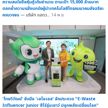
ความสนใจซื้อหุ้นกู้เต็มจำนวน ตามเป้า 15,000 ล้านบาท
ตอกย้ำความแข็งแกร่งผู้นำเทคโนโลยีโทรคมนาคมอัจฉริยะ
ครบวงจร
— บริษัท แอดว...
14 พ.ย.
'ไทยวิวัฒน์' จับมือ 'เอไอเอส' จัดประกวด "E-Waste
Influencer Junior ฮีโร่รุ่นเยาว์ ปลุกพลังเปลี่ยนโลก"