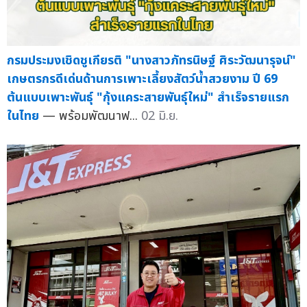
กรมประมงเชิดชูเกียรติ "นางสาวภัทรนิษฐ์ ศิระวัฒนารุจน์"
เกษตรกรดีเด่นด้านการเพาะเลี้ยงสัตว์น้ำสวยงาม ปี 69
ต้นแบบเพาะพันธุ์ "กุ้งแคระสายพันธุ์ใหม่" สำเร็จรายแรก
ในไทย
— พร้อมพัฒนาฟ...
02 มิ.ย.