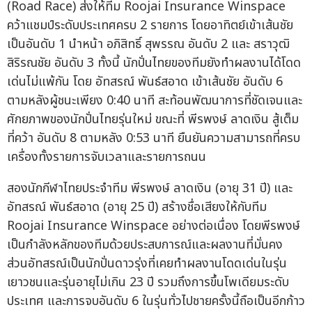
(Road Race) ส่งให้ทีม Roojai Insurance Winspace
คว้าแชมป์ระดับประเทศครบ 2 รายการ โดยอาทิตย์เข้าเส้นชัย
เป็นอันดับ 1 นำหน้า อภิสิทธิ์ สุพรรณ อันดับ 2 และ สราวุฒิ
สิริรณชัย อันดับ 3 ทั้งนี้ นักปั่นไทยของทีมยังทำผลงานได้โดด
เด่นไม่แพ้กัน โดย อัทสรณ์ พันธ์สอาด เข้าเส้นชัย อันดับ 6
ตามหลังผู้ชนะเพียง 0:40 นาที สะท้อนพัฒนาการที่ชัดเจนและ
ศักยภาพของนักปั่นไทยรุ่นใหม่ ขณะที่ พีรพงษ์ ลาดเงิน สู้เต็ม
ที่คว้า อันดับ 8 ตามหลัง 0:53 นาที ยืนยันความสามารถที่ครบ
เครื่องทั้งรายการจับเวลาและรายการถนน
สองนักกีฬาไทยประจำทีม พีรพงษ์ ลาดเงิน (อายุ 31 ปี) และ
อัทสรณ์ พันธ์สอาด (อายุ 25 ปี) สร้างชื่อเสียงให้กับทีม
Roojai Insurance Winspace อย่างต่อเนื่อง โดยพีรพงษ์
เป็นกำลังหลักของทีมด้วยประสบการณ์และผลงานที่มั่นคง
ส่วนอัทสรณ์เป็นนักปั่นดาวรุ่งที่เคยทำผลงานโดดเด่นในรุ่น
เยาวชนและรุ่นอายุไม่เกิน 23 ปี รวมถึงการขึ้นโพเดียมระดับ
ประเทศ และการจบอันดับ 6 ในรุ่นทั่วไปชายครั้งนี้ถือเป็นอีกก้าว