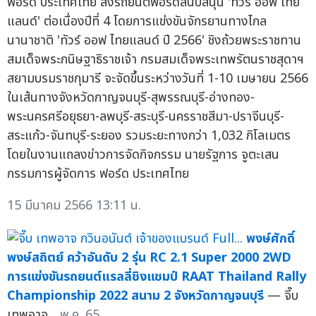
ฟอร์ด ประเทศไทย ส่งรถยนต์ฟอร์ดสนับสนุน 'ทัวร์ ออฟ ไทย
แลนด์' ต่อเนื่องปีที่ 4 โดยการแข่งขันจักรยานทางไกล
นานาชาติ 'ทัวร์ ออฟ ไทยแลนด์ ปี 2566' ชิงถ้วยพระราชทาน
สมเด็จพระกนิษฐาธิราชเจ้า กรมสมเด็จพระเทพรัตนราชสุดาฯ
สยามบรมราชกุมารี จะจัดขึ้นระหว่างวันที่ 1-10 เมษายน 2566
ในเส้นทางจังหวัดกาญจนบุรี-สุพรรณบุรี-อ่างทอง-
พระนครศรีอยุธยา-ลพบุรี-สระบุรี-นครราชสีมา-ปราจีนบุรี-
สระแก้ว-จันทบุรี-ระยอง รวมระยะทางกว่า 1,032 กิโลเมตร
โดยในงานแถลงข่าวการจัดกิจกรรม นายรัฐการ จูตะเสน
กรรมการผู้จัดการ ฟอร์ด ประเทศไทย
15 มีนาคม 2566 13:11 น.
พงษ์ศักดิ์
พงษ์สถิตย์ คว้าอันดับ 2 รุ่น RC 2.1 Super 2000 2WD
การแข่งขันรถยนต์แรลลี่ชิงแชมป์ RAAT Thailand Rally
Championship 2022 สนาม 2 จังหวัดกาญจนบุรี
— จี๊บ
เทพอาจ...
พ.ค. 65