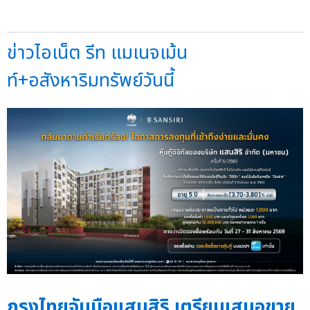
ข่าวไอเน็ต รีท แมเนจเม้น
ท์+อสังหาริมทรัพย์วันนี้
กรุงไทยจับมือแสนสิริ เตรียมเสนอขาย