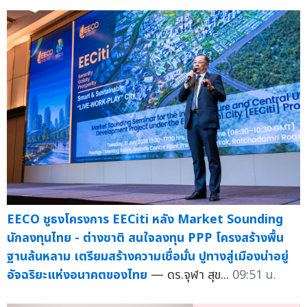
EECO ชูธงโครงการ EECiti หลัง Market Sounding
นักลงทุนไทย - ต่างชาติ สนใจลงทุน PPP โครงสร้างพื้น
ฐานล้นหลาม เตรียมสร้างความเชื่อมั่น ปูทางสู่เมืองน่าอยู่
อัจฉริยะแห่งอนาคตของไทย
— ดร.จุฬา สุข...
09:51 น.