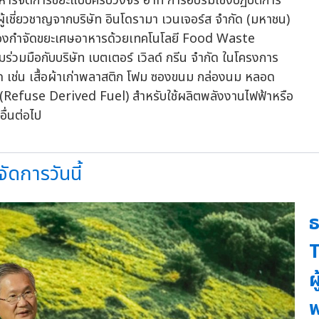
ิหารจัดการขยะแบบครบวงจร อาทิ การอบรมเชิงปฏิบัติการ
้เชี่ยวชาญจากบริษัท อินโดรามา เวนเจอร์ส จำกัด (มหาชน)
รื่องกำจัดขยะเศษอาหารด้วยเทคโนโลยี Food Waste
่วมมือกับบริษัท เบตเตอร์ เวิลด์ กรีน จำกัด ในโครงการ
ด เช่น เสื้อผ้าเก่าพลาสติก โฟม ซองขนม กล่องนม หลอด
 (Refuse Derived Fuel) สำหรับใช้ผลิตพลังงานไฟฟ้าหรือ
ื่นต่อไป
ัดการวันนี้
ธ
T
ผ
พ