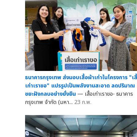
ธนาคารกรุงเทพ ส่งมอบเสื้อผ้าเก่าในโครงการ "เสื
เก่าเราขอ" แปรรูปเป็นพลังงานสะอาด ลดปริมาณ
ขยะฝังกลบอย่างยั่งยืน
— เสื้อเก่าเราขอ- ธนาคาร
กรุงเทพ จำกัด (มหา...
23 ก.พ.