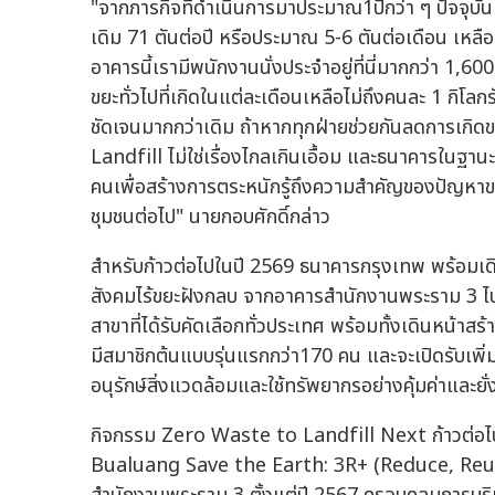
"จากภารกิจที่ดำเนินการมาประมาณ1ปีกว่า ๆ ปัจจุบั
เดิม 71 ตันต่อปี หรือประมาณ 5-6 ตันต่อเดือน เหลือเพี
อาคารนี้เรามีพนักงานนั่งประจำอยู่ที่นี่มากกว่า 1,60
ขยะทั่วไปที่เกิดในแต่ละเดือนเหลือไม่ถึงคนละ 1 กิโล
ชัดเจนมากกว่าเดิม ถ้าหากทุกฝ่ายช่วยกันลดการเกิ
Landfill ไม่ใช่เรื่องไกลเกินเอื้อม และธนาคารในฐานะ 
คนเพื่อสร้างการตระหนักรู้ถึงความสำคัญของปัญหาข
ชุมชนต่อไป" นายกอบศักดิ์กล่าว
สำหรับก้าวต่อไปในปี 2569 ธนาคารกรุงเทพ พร้อมเด
สังคมไร้ขยะฝังกลบ จากอาคารสำนักงานพระราม 3 ไปย
สาขาที่ได้รับคัดเลือกทั่วประเทศ พร้อมทั้งเดินหน้า
มีสมาชิกต้นแบบรุ่นแรกกว่า170 คน และจะเปิดรับเพิ่ม
อนุรักษ์สิ่งแวดล้อมและใช้ทรัพยากรอย่างคุ้มค่าและยั่
กิจกรรม Zero Waste to Landfill Next ก้าวต่อไปส
Bualuang Save the Earth: 3R+ (Reduce, Reuse, 