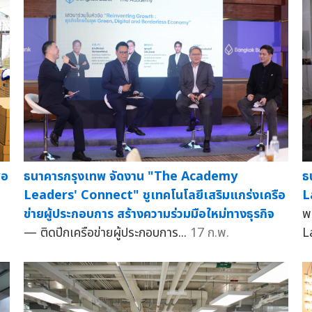
้อ
ธนาคารกรุงเทพ จัดงาน "The Academy
ธ
Leaders' Connect" ชูเทคโนโลยีเสริมแกร่งเครือ
L
ข่ายผู้ประกอบการ สร้างความร่วมมือใหม่ทางธุรกิจ
พ
— ติดปีกเครือข่ายผู้ประกอบการ...
17 ก.พ.
L