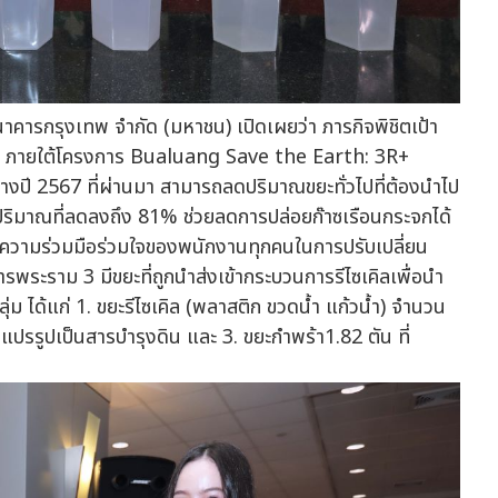
าคารกรุงเทพ จำกัด (มหาชน) เปิดเผยว่า ภารกิจพิชิตเป้า
ภายใต้โครงการ Bualuang Save the Earth: 3R+
างปี 2567 ที่ผ่านมา สามารถลดปริมาณขยะทั่วไปที่ต้องนำไป
ป็นปริมาณที่ลดลงถึง 81% ช่วยลดการปล่อยก๊าซเรือนกระจกได้
กความร่วมมือร่วมใจของพนักงานทุกคนในการปรับเปลี่ยน
รพระราม 3 มีขยะที่ถูกนำส่งเข้ากระบวนการรีไซเคิลเพื่อนำ
ลุ่ม ได้แก่ 1. ขยะรีไซเคิล (พลาสติก ขวดน้ำ แก้วน้ำ) จำนวน
ปรรูปเป็นสารบำรุงดิน และ 3. ขยะกำพร้า1.82 ตัน ที่