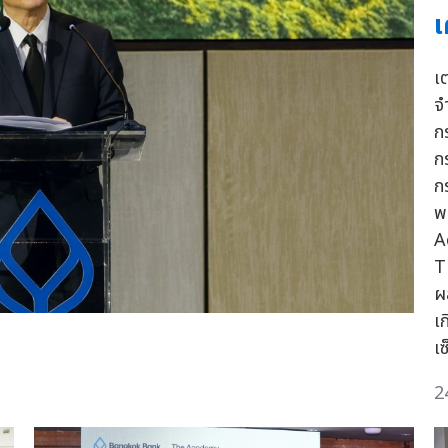
เ
เ
จ
ก
ก
ก
พ
A
T
ผ
เ
เ
2