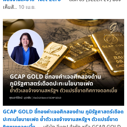
เห็นสั...
10 เม.ย.
GCAP GOLD ชี้ทองคำเจอศึกสองด้าน ภูมิรัฐศาสตร์เดือด
ปะทะนโยบายเฟด ย้ำตัวเลขจ้างงานสหรัฐฯ ตัวแปรชี้ขาด