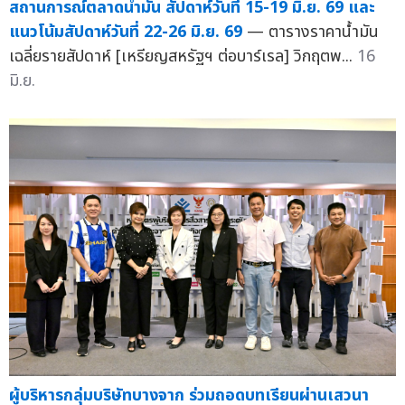
สถานการณ์ตลาดน้ำมัน สัปดาห์วันที่ 15-19 มิ.ย. 69 และ
แนวโน้มสัปดาห์วันที่ 22-26 มิ.ย. 69
— ตารางราคาน้ำมัน
เฉลี่ยรายสัปดาห์ [เหรียญสหรัฐฯ ต่อบาร์เรล] วิกฤตพ...
16
มิ.ย.
ผู้บริหารกลุ่มบริษัทบางจาก ร่วมถอดบทเรียนผ่านเสวนา