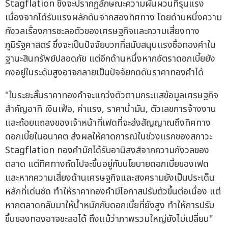
Stagflation ซึ่งจะปรากฏลักษณะความผันผวนที่รุนแรง
เนื่องจากได้รับแรงผลักดันจากสองทิศทาง โดยด้านหนึ่งความ
กังวลเรื่องการชะลอตัวของเศรษฐกิจและความเสี่ยงทาง
ภูมิรัฐศาสตร์ ซึ่งจะเป็นปัจจัยบวกที่สนับสนุนแรงซื้อทองคำใน
ฐานะสินทรัพย์ปลอดภัย แต่อีกด้านหนึ่งหากอัตราดอกเบี้ยยัง
คงอยู่ในระดับสูงอาจกลายเป็นปัจจัยกดดันราคาทองคำได้
"ในระยะสั้นราคาทองคำจะแกว่งตัวตามกระแสข้อมูลเศรษฐกิจ
สำคัญอาทิ เงินเฟ้อ, ค่าแรง, ราคาน้ำมัน, ตัวเลขการจ้างงาน
และถ้อยแถลงของเจ้าหน้าที่เฟดที่จะส่งสัญญาณถึงทิศทาง
ดอกเบี้ยในอนาคต ส่งผลให้คาดการณ์ในช่วงแรกของสภาวะ
Stagflation ทองคำมักได้รับอานิสงส์จากความกังวลของ
ตลาด แต่ทิศทางถัดไปจะขึ้นอยู่กับนโยบายดอกเบี้ยของเฟด
และหากความเสี่ยงด้านเศรษฐกิจและสงครามยังเป็นประเด็น
หลักที่เด่นชัด ทำให้ราคาทองคำมีโอกาสปรับตัวขึ้นต่อเนื่อง แต่
หากตลาดกลับมาให้น้ำหนักกับดอกเบี้ยที่ยังสูง ทำให้การปรับ
ขึ้นของทองอาจชะลอได้ ถึงแม้ว่าภาพรวมใหญ่ยังไม่เปลี่ยน"