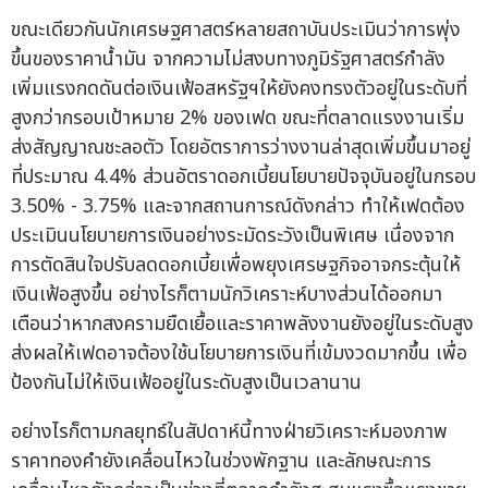
ขณะเดียวกันนักเศรษฐศาสตร์หลายสถาบันประเมินว่าการพุ่ง
ขึ้นของราคาน้ำมัน จากความไม่สงบทางภูมิรัฐศาสตร์กำลัง
เพิ่มแรงกดดันต่อเงินเฟ้อสหรัฐฯให้ยังคงทรงตัวอยู่ในระดับที่
สูงกว่ากรอบเป้าหมาย 2% ของเฟด ขณะที่ตลาดแรงงานเริ่ม
ส่งสัญญาณชะลอตัว โดยอัตราการว่างงานล่าสุดเพิ่มขึ้นมาอยู่
ที่ประมาณ 4.4% ส่วนอัตราดอกเบี้ยนโยบายปัจจุบันอยู่ในกรอบ
3.50% - 3.75% และจากสถานการณ์ดังกล่าว ทำให้เฟดต้อง
ประเมินนโยบายการเงินอย่างระมัดระวังเป็นพิเศษ เนื่องจาก
การตัดสินใจปรับลดดอกเบี้ยเพื่อพยุงเศรษฐกิจอาจกระตุ้นให้
เงินเฟ้อสูงขึ้น อย่างไรก็ตามนักวิเคราะห์บางส่วนได้ออกมา
เตือนว่าหากสงครามยืดเยื้อและราคาพลังงานยังอยู่ในระดับสูง
ส่งผลให้เฟดอาจต้องใช้นโยบายการเงินที่เข้มงวดมากขึ้น เพื่อ
ป้องกันไม่ให้เงินเฟ้ออยู่ในระดับสูงเป็นเวลานาน
อย่างไรก็ตามกลยุทธ์ในสัปดาห์นี้ทางฝ่ายวิเคราะห์มองภาพ
ราคาทองคำยังเคลื่อนไหวในช่วงพักฐาน และลักษณะการ