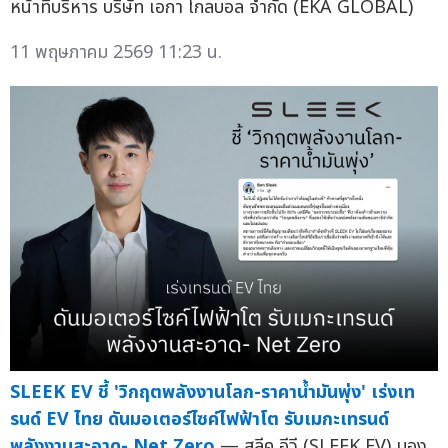
หน้าที่บริหาร บริษัท เอกา โกลบอล จำกัด (EKA GLOBAL)
11 พฤษภาคม 2569 11:23 น.
SLEEK EV ชี้ 'วิกฤตพลังงานโลก-ราคาน้ำมันพุ่ง' เร่งเท
รนด์ EV ไทย ดันมอเตอร์ไซค์ไฟฟ้าโต รับเมกะเทรนด์
พลังงานสะอาด- Net Zero
— สลีค อีวี (SLEEK EV) มอง