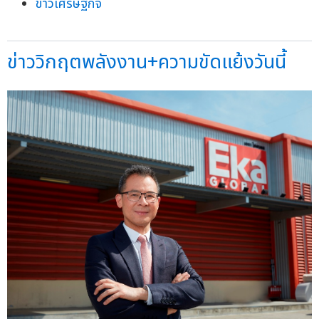
ข่าวเศรษฐกิจ
ข่าววิกฤตพลังงาน+ความขัดแย้งวันนี้