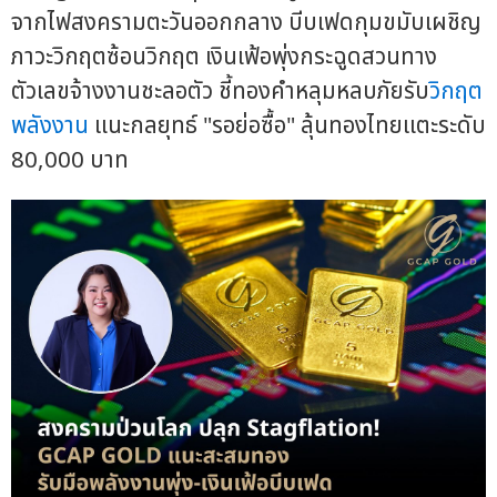
จากไฟสงครามตะวันออกกลาง บีบเฟดกุมขมับเผชิญ
ภาวะวิกฤตซ้อนวิกฤต เงินเฟ้อพุ่งกระฉูดสวนทาง
ตัวเลขจ้างงานชะลอตัว ชี้ทองคำหลุมหลบภัยรับ
วิกฤต
พลังงาน
แนะกลยุทธ์ "รอย่อซื้อ" ลุ้นทองไทยแตะระดับ
80,000 บาท