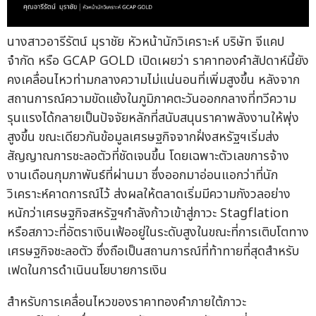
นางสาวอารีรัตน์ มุราชัย หัวหน้านักวิเคราะห์ บริษัท จีแคป
จำกัด หรือ GCAP GOLD เปิดเผยว่า ราคาทองคำสัปดาห์นี้ยัง
คงเคลื่อนไหวท่ามกลางความไม่แน่นอนที่เพิ่มสูงขึ้น หลังจาก
สถานการณ์ความขัดแย้งในภูมิภาคตะวันออกกลางที่ทวีความ
รุนแรงได้กลายเป็นปัจจัยหลักที่สนับสนุนราคาพลังงานให้พุ่ง
สูงขึ้น ขณะเดียวกันข้อมูลเศรษฐกิจจากฝั่งสหรัฐฯเริ่มส่ง
สัญญาณการชะลอตัวที่ชัดเจนขึ้น โดยเฉพาะตัวเลขการจ้าง
งานเดือนกุมภาพันธ์ที่ผ่านมา ซึ่งออกมาอ่อนแอกว่าที่นัก
วิเคราะห์คาดการณ์ไว้ ส่งผลให้ตลาดเริ่มมีความกังวลอย่าง
หนักว่าเศรษฐกิจสหรัฐฯกำลังก้าวเข้าสู่ภาวะ Stagflation
หรือสภาวะที่อัตราเงินเฟ้ออยู่ในระดับสูงในขณะที่การเติบโตทาง
เศรษฐกิจชะลอตัว ซึ่งถือเป็นสถานการณ์ที่ท้าทายที่สุดสำหรับ
เฟดในการดำเนินนโยบายการเงิน
สำหรับการเคลื่อนไหวของราคาทองคำภายใต้ภาวะ