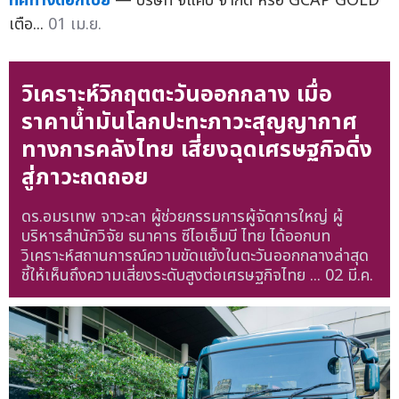
ทิศทางดอกเบี้ย
— บริษัท จีแคป จำกัด หรือ GCAP GOLD
เตือ...
01 เม.ย.
วิเคราะห์วิกฤตตะวันออกกลาง เมื่อ
ราคาน้ำมันโลกปะทะภาวะสุญญากาศ
ทางการคลังไทย เสี่ยงฉุดเศรษฐกิจดิ่ง
สู่ภาวะถดถอย
ดร.อมรเทพ จาวะลา ผู้ช่วยกรรมการผู้จัดการใหญ่ ผู้
บริหารสำนักวิจัย ธนาคาร ซีไอเอ็มบี ไทย ได้ออกบท
วิเคราะห์สถานการณ์ความขัดแย้งในตะวันออกกลางล่าสุด
ชี้ให้เห็นถึงความเสี่ยงระดับสูงต่อเศรษฐกิจไทย ...
02 มี.ค.