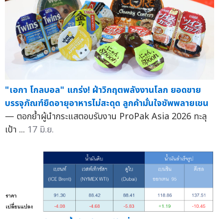
"เอกา โกลบอล" แกร่ง! ฝ่าวิกฤตพลังงานโลก ยอดขาย
บรรจุภัณฑ์ยืดอายุอาหารไม่สะดุด ลูกค้ามั่นใจซัพพลายเชน
— ตอกย้ำผู้นำกระแสตอบรับงาน ProPak Asia 2026 ทะลุ
เป้า ...
17 มิ.ย.