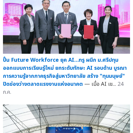
ปั้น Future Workforce ยุค AI…ทรู ผนึก ม.ศรีปทุม
ออกแบบการเรียนรู้ใหม่ ยกระดับทักษะ AI รอบด้าน บูรณา
การความรู้จากภาคธุรกิจสู่มหาวิทยาลัย สร้าง "ทุนมนุษย์"
ปิดช่องว่างตลาดแรงงานแห่งอนาคต
— เมื่อ AI เข...
24
ก.ค.