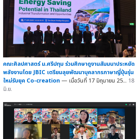
คณะศิลปศาสตร์ ม.ศรีปทุม ร่วมศึกษาดูงานสัมมนาประหยัด
พลังงานโดย JBIC เตรียมลุยพัฒนาบุคลากรภาษาญี่ปุ่นรุ่น
ใหม่รับยุค Co-creation
— เมื่อวันที่ 17 มิถุนายน 25...
18
มิ.ย.