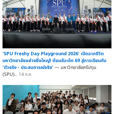
'SPU Freshy Day Playground 2026' เปิดฉากชีวิต
มหาวิทยาลัยอย่างยิ่งใหญ่! ต้อนรับเด็ก 69 สู่การเรียนกับ
'ตัวจริง - ประสบการณ์จริง'
— มหาวิทยาลัยศรีปทุม
(SPU)...
14 ก.ค.