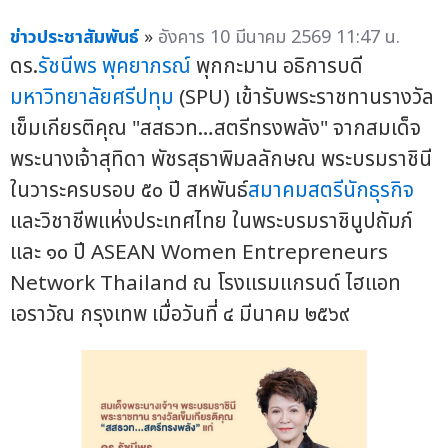
ข่าวประชาสัมพันธ์
»
อังคาร 10 มีนาคม 2569 11:47 น.
ดร.
รัชนีพร พุคยาภรณ์
พุกกะมาน อธิการบดี
มหาวิทยาลัยศรีปทุม
(SPU) เข้ารับพระราชทานรางวัล
เข็มเกียรติคุณ "สสธวท…สตรีทรงพลัง" จากสมเด็จ
พระนางเจ้าสุทิดา พัชรสุธาพิมลลักษณ พระบรมราชินี
ในวาระครบรอบ ๕๐ ปี สหพันธ์
สมาคมสตรีนักธุรกิจ
และวิชาชีพแห่งประเทศไทย ในพระบรมราชินูปถัมภ์
และ ๑๐ ปี ASEAN Women Entrepreneurs
Network Thailand ณ โรงแรมแกรนด์ ไฮแอท
เอราวัณ กรุงเทพ เมื่อวันที่ ๔ มีนาคม ๒๕๖๙