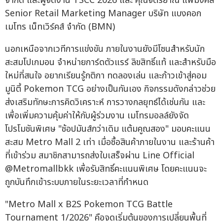
จำกัด และผู้จัดงาน TSCC 2026 และ คุณจิตรยาณี แพมงคล
Senior Retail Marketing Manager บริษัท แบงคอก
เมโทร เน็ทเวิร์คส์ จำกัด (BMN)
นอกเหนือจากเวทีการแข่งขัน ภายในงานยังมีโซนสำหรับนัก
สะสมโปเกมอน จำหน่ายการ์ดตัวแรร์ ลิขสิทธิ์แท้ และสำหรับมือ
ใหม่ที่สนใจ อยากเรียนรู้กติกา ทดลองเล่น และก้าวเข้าสู่คอม
มูนิตี้ Pokemon TCG อย่างเป็นกันเอง กิจกรรมดังกล่าวช่วย
ส่งเสริมทักษะการคิดวิเคราะห์ การวางกลยุทธ์ได้เช่นกัน และ
เพื่อเพิ่มความคุ้มค่าให้กับผู้ร่วมงาน เมโทรมอลล์ยังจัด
โปรโมชันพิเศษ "ช้อปมันส์กว่าเดิม แต้มคูณสอง" มอบคะแนน
สะสม Metro Mall 2 เท่า เมื่อซื้อสินค้าภายในงาน และร้านค้า
ที่เข้าร่วม สมาชิกสามารถส่งใบเสร็จผ่าน Line Official
@Metromallbkk เพื่อรับสิทธิ์คะแนนพิเศษ โดยคะแนนจะ
ถูกบันทึกเข้าระบบภายในระยะเวลาที่กำหนด
"Metro Mall x B2S Pokemon TCG Battle
Tournament 1/2026" คือจุดเริ่มต้นของการเปลี่ยนพื้นที่