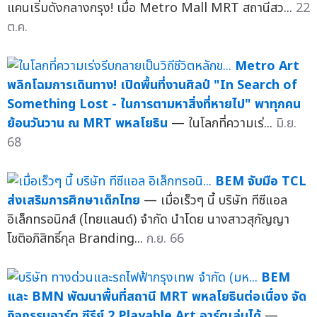
แคนเริ่มดังกลางกรุง! เมื่อ Metro Mall MRT สถานีสว...
22
ต.ค.
Metro Art
พลิกโฉมการเดินทาง! เปิดพื้นที่งานศิลป์ "In Search of
Something Lost - ในการตามหาสิ่งที่หายไป" พาทุกคน
ย้อนวันวาน ณ MRT พหลโยธิน
— ในโลกที่ความเร่...
มิ.ย.
68
BEM จับมือ TCL
ส่งเสริมการศึกษาเด็กไทย
— เมื่อเร็วๆ นี้ บริษัท ทีซีแอล
อิเล็กทรอนิกส์ (ไทยแลนด์) จำกัด นำโดย นางสาวสุกัญญา
โชติอภิสิทธิ์กุล Branding...
ก.ย. 66
BEM
และ BMN พัฒนาพื้นที่สถานี MRT พหลโยธินต่อเนื่อง จัด
กิจกรรมอาร์ต ซีรีย์ 2 Playable Art อาร์ตเล่นได้
—