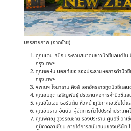
บรรยายภาพ (จากซ้าย)
คุณแดน สมิธ ประธานสมาคมชาวนิวซีแลนด์ในประ
กรุงเทพฯ
คุณจอห์น นอยท์เซอ รองประธานหอการค้านิวซีแล
กรุงเทพฯ
ฯพณฯ โจนาธาน คิงส์ เอกอัครราชทูตนิวซีแลน
คุณอมฤต เจริญพันธุ์ ประธานหอการค้านิวซีแล
คุณอิโมเจน ธอร์นตัน หัวหน้าภูมิภาคเอเชียใต้แ
คุณอิมราน อัดนัน ผู้จัดการทั่วไปประจำประเทศ
คุณพิศณุ สุวรรณชาต รองประธาน ศูนย์ซี อาเซ
ภูมิภาคอาเซียน ภายใต้การสนับสนุนของบริษัท