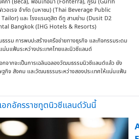
บคก้า (Beca), ฟอนเทอน่า (Fonterra), กูริน (Gurin
ฟเวอเรจ จำกัด (มหาชน) (Thai Beverage Public
ailor) และ โรงแรมดุสิต ดีทู สามย่าน (Dusit D2
tal Bangkok (IHG Hotels & Resorts)
ฒนธรรม การพบปะสร้างเครือข่ายทางธุรกิจ และกิจกรรมระดม
นแน่นแฟ้นระหว่างประเทศไทยและนิวซีแลนด์
 นอกจากจะเป็นการเฉลิมฉลองวัฒนธรรมนิวซีแลนด์แล้ว ยัง
รษฐกิจ สังคม และวัฒนธรรมระหว่างสองประเทศให้แน่นแฟ้น
อกอัครราชทูตนิวซีแลนด์วันนี้
A