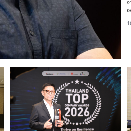
ง
อ
1