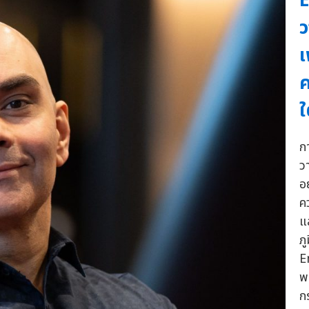
ว
เ
ค
ใ
ก
ว
อ
ค
แ
ภ
E
พ
ก