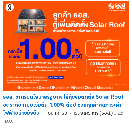
ธอส. ขานรับนโยบายรัฐบาล ให้กู้เพิ่มติดตั้ง Solar Roof
อัตราดอกเบี้ยเริ่มต้น 1.00% ต่อปี ช่วยลูกค้าลดภาระค่า
ไฟฟ้าอย่างยั่งยืน
— ธนาคารอาคารสงเคราะห์ (ธอส.)...
23
เม.ย.