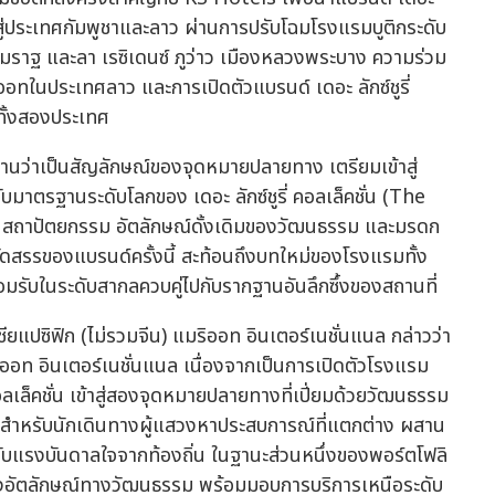
้าสู่ประเทศกัมพูชาและลาว ผ่านการปรับโฉมโรงแรมบูติกระดับ
ียมราฐ และลา เรซิเดนซ์ ภูว่าว เมืองหลวงพระบาง ความร่วม
ออทในประเทศลาว และการเปิดตัวแบรนด์ เดอะ ลักซ์ชูรี่
ทั้งสองประเทศ
านว่าเป็นสัญลักษณ์ของจุดหมายปลายทาง เตรียมเข้าสู่
ับมาตรฐานระดับโลกของ เดอะ ลักซ์ชูรี่ คอลเล็คชั่น (The
นสถาปัตยกรรม อัตลักษณ์ดั้งเดิมของวัฒนธรรม และมรดก
รคัดสรรของแบรนด์ครั้งนี้ สะท้อนถึงบทใหม่ของโรงแรมทั้ง
อมรับในระดับสากลควบคู่ไปกับรากฐานอันลึกซึ้งของสถานที่
ปซิฟิก (ไม่รวมจีน) แมริออท อินเตอร์เนชั่นแนล กล่าวว่า
อท อินเตอร์เนชั่นแนล เนื่องจากเป็นการเปิดตัวโรงแรม
ลเล็คชั่น เข้าสู่สองจุดหมายปลายทางที่เปี่ยมด้วยวัฒนธรรม
งสำหรับนักเดินทางผู้แสวงหาประสบการณ์ที่แตกต่าง ผสาน
แรงบันดาลใจจากท้องถิ่น ในฐานะส่วนหนึ่งของพอร์ตโฟลิ
องอัตลักษณ์ทางวัฒนธรรม พร้อมมอบการบริการเหนือระดับ