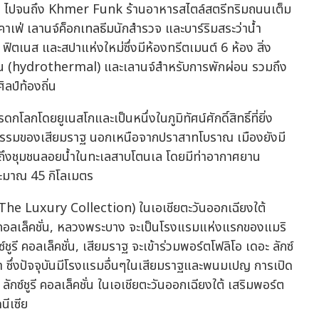
 ไปจนถึง Khmer Funk ร้านอาหารสไตล์สตรีทริมถนนเต็ม
ีคาเฟ่ เลานจ์ค็อกเทลธีมนักสำรวจ และบาร์ริมสระว่าน้ำ
ฟิตเนส และสปาแห่งใหม่ซึ่งมีห้องทรีตเมนต์ 6 ห้อง สิ่ง
น (hydrothermal) และเลานจ์สำหรับการพักผ่อน รวมถึง
ิลป์ท้องถิ่น
กโลกโดยยูเนสโกและเป็นหนึ่งในภูมิทัศน์ศักดิ์สิทธิ์ที่ยิ่ง
นธรรมของเสียมราฐ นอกเหนือจากปราสาทโบราณ เมืองยังมี
ข้าถึงชุมชนลอยน้ำในทะเลสาบโตนเล โดยมีท่าอากาศยาน
ระมาณ 45 กิโลเมตร
่น (The Luxury Collection) ในเอเชียตะวันออกเฉียงใต้
ูรี คอลเล็คชั่น, หลวงพระบาง จะเป็นโรงแรมแห่งแรกของแมริ
ชูรี คอลเล็คชั่น, เสียมราฐ จะเข้าร่วมพอร์ตโฟลิโอ เดอะ ลักซ์
า ซึ่งปัจจุบันมีโรงแรมอื่นๆในเสียมราฐและพนมเปญ การเปิด
กซ์ชูรี คอลเล็คชั่น ในเอเชียตะวันออกเฉียงใต้ เสริมพอร์ต
นีเซีย