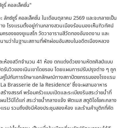
รี่ คอลเล็คชั่น"
ะ ลักซ์ชูรี่ คอลเล็คชั่น ในเดือนตุลาคม 2569 และจะกลายเป็น
บาง โรงแรมตั้งอยู่ท่ามกลางสวนเมืองร้อนมองเห็นทิวทัศน์
รคุ้มครองของยูเนสโก วัดวาอารามสีวัดทองอันงดงาม และ
าวนานว่าในฐานะสถานที่พักผ่อนอันสงบในอดีตเมืองหลวง
และห้องสวีทจำนวน 41 ห้อง ตกแต่งด้วยงานหัตถศิลป์แบบ
เปิดรับวิวของเนินเขาโดยรอบ โดยแผนการปรับปรุงต่าง ๆ ถูก
วบคู่ไปกับการรักษาเอกลักษณ์ทางสถาปัตยกรรมของโรงแรม
ร 'La Brasserie de la Residence' ซึ่งจะผสานอาหาร
สร้างสรรค์ พร้อมครัวแบบเปิดและระเบียงริมสระว่ายน้ำที่
ผนไว้มีได้แก่ สระว่ายน้ำกลางแจ้ง ฟิตเนส สตูดิโอโยคะกลาง
รงแรม รวมถึงยังมีห้องประชุมสองห้อง และร้านค้าบูติกที่คัด