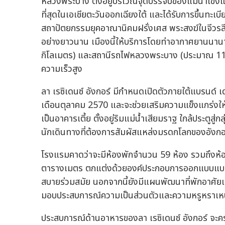
หลวงพระบาง ตั้งอยู่บริเวณจุดบรรจบของแม่น้ำโขงและแ
ที่สุดในเอเชียตะวันออกเฉียงใต้ และได้รับการขึ้นท
สถาปัตยกรรมยุคอาณานิคมฝรั่งเศส พระสงฆ์ในจีวรสีแ
อย่างยาวนาน เมืองนี้ให้บริการโดยท่าอากาศยานน
กิโลเมตร) และสถานีรถไฟหลวงพระบาง (ประมาณ 11.6 
ความเร็วสูง
ลา เรซิเดนซ์ อังกอร์ มีกำหนดเปิดตัวภายใต้แบรนด์ เด
เดือนตุลาคม 2570 และจะช่วยเสริมความแข็งแกร่ง
เป็นอาคารเตี้ย ตั้งอยู่ริมแม่น้ำเสียมราฐ ใกล้ประตู
นักเดินทางที่ต้องการสัมผัสแหล่งมรดกโลกของอังกอร
โรงแรมคาดว่าจะมีห้องพักจำนวน 59 ห้อง รวมถึงห้อ
ตารางเมตร ตกแต่งด้วยองค์ประกอบการออกแบบแบบ
สบายร่วมสมัย นอกจากนี้ยังมีแผนพัฒนาที่พักอาศัยแบ
มอบประสบการณ์ความเป็นส่วนตัวและความหรูหราเหนือ
ประสบการณ์ด้านอาหารของลา เรซิเดนซ์ อังกอร์ จ