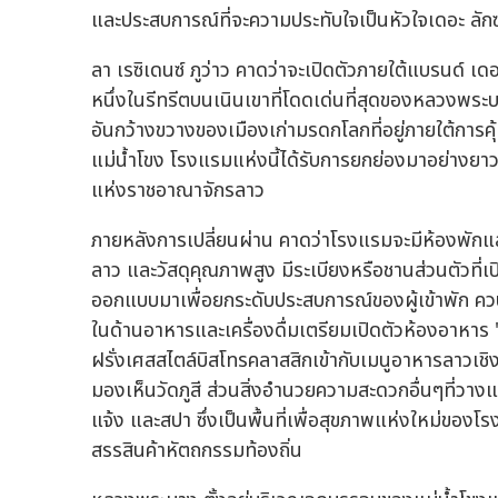
และประสบการณ์ที่จะความประทับใจเป็นหัวใจเดอะ ลักซ์ชู
ลา เรซิเดนซ์ ภูว่าว คาดว่าจะเปิดตัวภายใต้แบรนด์ เดอ
หนึ่งในรีทรีตบนเนินเขาที่โดดเด่นที่สุดของหลวงพระ
อันกว้างขวางของเมืองเก่ามรดกโลกที่อยู่ภายใต้กา
แม่น้ำโขง โรงแรมแห่งนี้ได้รับการยกย่องมาอย่างย
แห่งราชอาณาจักรลาว
ภายหลังการเปลี่ยนผ่าน คาดว่าโรงแรมจะมีห้องพัก
ลาว และวัสดุคุณภาพสูง มีระเบียงหรือชานส่วนตัวที่
ออกแบบมาเพื่อยกระดับประสบการณ์ของผู้เข้าพัก ค
ในด้านอาหารและเครื่องดื่มเตรียมเปิดตัวห้องอาหา
ฝรั่งเศสสไตล์บิสโทรคลาสสิกเข้ากับเมนูอาหารลาวเชิง
มองเห็นวัดภูสี ส่วนสิ่งอำนวยความสะดวกอื่นๆที่วางแ
แจ้ง และสปา ซึ่งเป็นพื้นที่เพื่อสุขภาพแห่งใหม่ของโ
สรรสินค้าหัตถกรรมท้องถิ่น