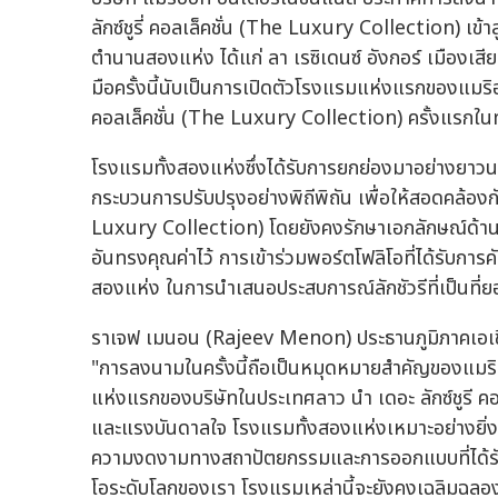
ลักซ์ชูรี่ คอลเล็คชั่น (The Luxury Collection) เข
ตำนานสองแห่ง ได้แก่ ลา เรซิเดนซ์ อังกอร์ เมืองเส
มือครั้งนี้นับเป็นการเปิดตัวโรงแรมแห่งแรกของแมริ
คอลเล็คชั่น (The Luxury Collection) ครั้งแรกใน
โรงแรมทั้งสองแห่งซึ่งได้รับการยกย่องมาอย่างยาวน
กระบวนการปรับปรุงอย่างพิถีพิถัน เพื่อให้สอดคล้องก
Luxury Collection) โดยยังคงรักษาเอกลักษณ์ด้า
อันทรงคุณค่าไว้ การเข้าร่วมพอร์ตโฟลิโอที่ได้รับกา
สองแห่ง ในการนำเสนอประสบการณ์ลักชัวรีที่เป็นที่ย
ราเจฟ เมนอน (Rajeev Menon) ประธานภูมิภาคเอเชียแ
"การลงนามในครั้งนี้ถือเป็นหมุดหมายสำคัญของแมริอ
แห่งแรกของบริษัทในประเทศลาว นำ เดอะ ลักซ์ชูรี คอ
และแรงบันดาลใจ โรงแรมทั้งสองแห่งเหมาะอย่างยิ่
ความงดงามทางสถาปัตยกรรมและการออกแบบที่ได้รับ
โอระดับโลกของเรา โรงแรมเหล่านี้จะยังคงเฉลิมฉล