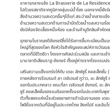
อาหารกลางแจ้ง La Brasserie de La Residence
ไปด้วยรสชาติจากภูมิภาคลุ่มแม่น้ำโขง นอกจากนี้ยังม
สิ่งอำนวยความสะดวกอื่นๆได้แก่ สระว่ายน้ำกลางแจ้ง 
อำนวยความสะดวกด้านการบำบัดด้วยน้ำและความร้อ
ยังมีห้องจัดเลี้ยงหนึ่งห้อง และร้านค้าบูติกสินค้าหัตถศ
อุทยานโบราณคดีอังกอร์ซึ่งได้รับการขึ้นทะเบียนเป็นมรด
ใหญ่ที่สุดของโลก คือหัวใจสำคัญของเสน่ห์ทางวัฒ
ตลาดที่มีชีวิตชีวา โครงการศิลปะร่วมสมัย และการเ
นานาชาติเสียมราฐ-อังกอร์ ตั้งอยู่ห่างจากโรงแรมป
เสริมความแข็งแกร่งให้กับ เดอะ ลักซ์ชูรี่ คอลเล็คชั
ภายหลังการรีแบรนด์ ลา เรซิเดนซ์ ภูว่าว, อะ ลักซ์ช
ออทในประเทศลาว ขณะที่ลา เรซิเดนซ์ อังกอร์, อะ ลักซ์
ชูรี คอลเล็คชั่นของแมริออทครั้งแรกในประเทศกัมพูช
ตัวทั้งสองแห่งนี้จะช่วยขยายการดำเนินงานของ เดอะ ลั
โฟลิโอจากเดิมที่มีอยู่ในประเทศไทย สิงคโปร์ และอินโด