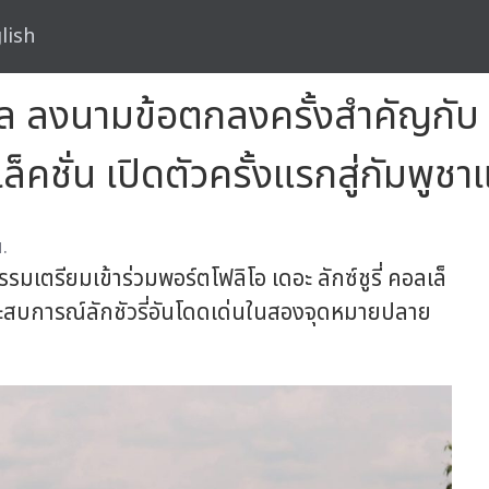
lish
แนล ลงนามข้อตกลงครั้งสำคัญกับ
เล็คชั่น เปิดตัวครั้งแรกสู่กัมพูช
.
รียมเข้าร่วมพอร์ตโฟลิโอ เดอะ ลักซ์ชูรี่ คอลเล็
ะสบการณ์ลักชัวรี่อันโดดเด่นในสองจุดหมายปลาย