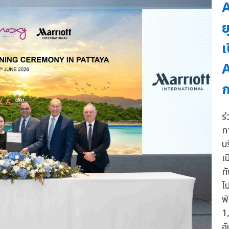
A
ย
เ
A
ร
ท
บ
เ
ท
โ
พ
1
อ