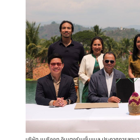
บริษัท แมริออท อินเตอร์เนชั่นแนล ประกาศการลงนา