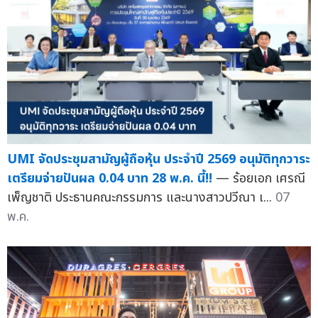
UMI จัดประชุมสามัญผู้ถือหุ้น ประจำปี 2569 อนุมัติทุกวาระ
เตรียมจ่ายปันผล 0.04 บาท 28 พ.ค. นี้!!
— ร้อยเอก เศรณี
เพ็ญชาติ ประธานคณะกรรมการ และนางสาวปวีณา เ...
07
พ.ค.