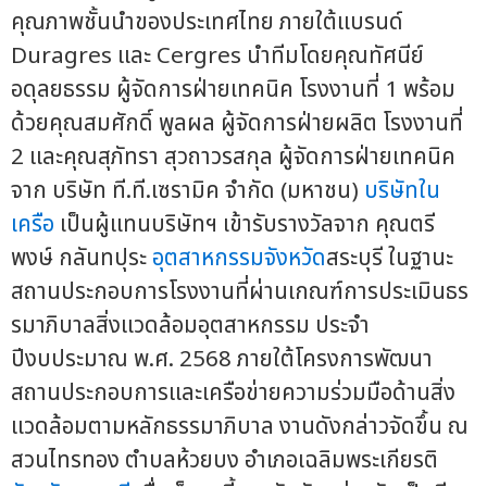
คุณภาพชั้นนำของประเทศไทย ภายใต้แบรนด์
Duragres และ Cergres นำทีมโดยคุณทัศนีย์
อดุลยธรรม ผู้จัดการฝ่ายเทคนิค โรงงานที่ 1 พร้อม
ด้วยคุณสมศักดิ์ พูลผล ผู้จัดการฝ่ายผลิต โรงงานที่
2 และคุณสุภัทรา สุวถาวรสกุล ผู้จัดการฝ่ายเทคนิค
จาก บริษัท ที.ที.เซรามิค จำกัด (มหาชน)
บริษัทใน
เครือ
เป็นผู้แทนบริษัทฯ เข้ารับรางวัลจาก คุณตรี
พงษ์ กลันทปุระ
อุตสาหกรรมจังหวัด
สระบุรี ในฐานะ
สถานประกอบการโรงงานที่ผ่านเกณฑ์การประเมินธร
รมาภิบาลสิ่งแวดล้อมอุตสาหกรรม ประจำ
ปีงบประมาณ พ.ศ. 2568 ภายใต้โครงการพัฒนา
สถานประกอบการและเครือข่ายความร่วมมือด้านสิ่ง
แวดล้อมตามหลักธรรมาภิบาล งานดังกล่าวจัดขึ้น ณ
สวนไทรทอง ตำบลห้วยบง อำเภอเฉลิมพระเกียรติ