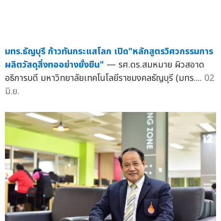
มทร.ธัญบุรี ก้าวทันกระแสโลก เปิด"หลักสูตรวิศวกรรมการ
ผลิตวัสดุสิ่งทออย่างยั่งยืน"
— รศ.ดร.สมหมาย ผิวสอาด
อธิการบดี มหาวิทยาลัยเทคโนโลยีราชมงคลธัญบุรี (มทร....
02
มิ.ย.