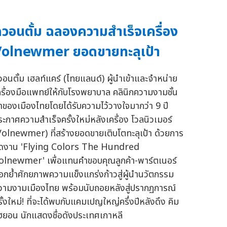
วอนตั้ม ฉลองความสำเร็จเครื่อง
olnewmer ยอดขายทะลุเป้า
วอนตั้ม เฮลท์แคร์ (ไทยแลนด์) ผู้นำเข้าและจำหน่าย
ครื่องมือแพทย์ให้กับโรงพยาบาล คลินิกความงามชั้น
ำของเมืองไทยโดยได้รับความไว้วางใจมากว่า 9 ปี
ระกาศความสำเร็จครั้งใหม่หลังเครื่อง โวลนิวเมอร์
Volnewmer) ที่สร้างยอดขายเติบโตทะลุเป้า ด้วยการ
ัดงาน 'Flying Colors The Hundred
olnewmer' เพื่อแทนคำขอบคุณลูกค้า-พาร์ตเนอร์
อกย้ำศักยภาพความแข็งแกร่งก้าวสู่ผู้นำนวัตกรรม
วามงามเมืองไทย พร้อมนับถอยหลังสู่ปรากฏการณ์
รั้งใหม่! ที่จะได้พบกับแคมเปญใหญ่ครึ่งปีหลังดึง คิม
ูฮยอน นักแสดงชื่อดังประเทศเกาหลี