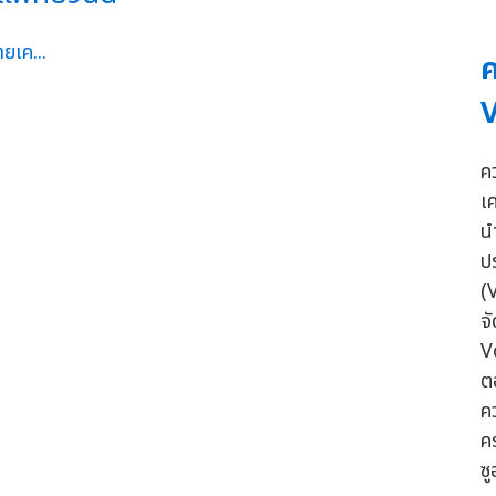
ค
V
ค
เ
น
ป
(
จ
V
ต
ค
ค
ซ