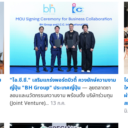
"ไอ.ซี.ซี." เสริมแกร่งพอร์ตบิวตี้ ควงยักษ์ความงาม
โ
ม
ญี่ปุ่น "BH Group" ประเทศญี่ปุ่น
— ลุยตลาดซา
ใ
ย
ลอนและนวัตกรรมความงาม พร้อมตั้ง บริษัทร่วมทุน
ผ
(Joint Venture)...
13 ก.ค.
ส
มิ