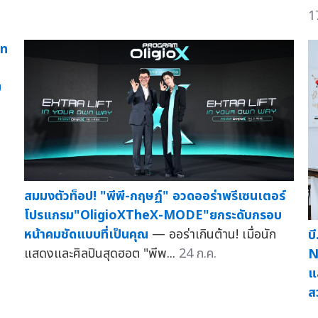
1
เท
ย
สมมงตัวท็อป! "พีพี-กฤษฏ์" อวดออร่าพรีเซนเตอร์
โปรแกรม"OligioXTheX-MODE"ยกระดับกรอบ
หน้าคมชัดแบบที่เป็นคุณ
— ออร่าเกินต้าน! เมื่อนัก
บ
แสดงและศิลปินสุดฮอต "พีพ...
24 ก.ค.
N
แ
ส