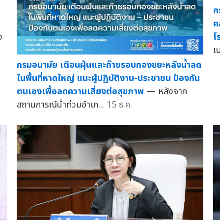
ก
ค
ง
โ
เ
กรมอนามัย เตือนฝุ่นและก๊าซรอบกองขยะหลังน้ำลด
ในพื้นที่หาดใหญ่ แนะผู้ปฏิบัติงาน-ประชาชน ป้องกัน
ตนเองเพื่อลดความเสี่ยงต่อสุขภาพ
— หลังจาก
สถานการณ์น้ำท่วมอำเภ...
15 ธ.ค.