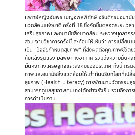
แพทย์หญิงอัมพร เบญจพลพิทักษ์ อธิบดีกรมอนามัย ก
แวดล้อมแห่งชาติ ครั้งที่ 18 ซึ่งจัดขึ้นตลอดระยะเวลา 
เสริมสุขภาพและอนามัยสิ่งแวดล้อม ระหว่างบุคลาก
ส่วน งานวิชาการครั้งนี้ สะท้อนให้เห็นว่า การเปลี่ย
เป็น "ปัจจัยกำหนดสุขภาพ" ที่ส่งผลต่อคุณภาพชีวิต
ภัยแล้งรุนแรง มลพิษทางอากาศ รวมถึงความมั่นคง
มั่นคงทางเศรษฐกิจและสังคมของประเทศ ทั้งนี้ กรมอ
ภาพและอนามัยสิ่งแวดล้อมให้เท่าทันบริบทโลกที่เปล
สุขภาพ (Health Literacy) การพัฒนานวัตกรรมสุขภาพ
สามารถดูแลสุขภาพตนเองได้อย่างยั่งยืน รวมถึงการปร
การดำเนินงาน