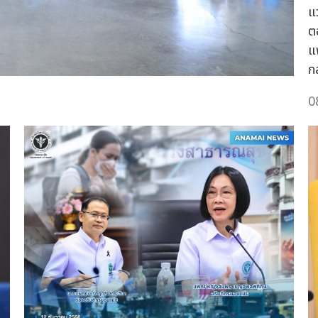
แ
ต
แ
ก
0