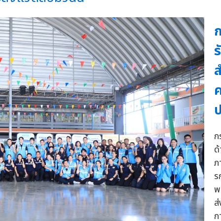
ก
ร
ส
ค
ก
ด
ภ
ร
พ
ส
ก