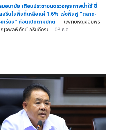
รมอนามัย เตือนประชาชนตรวจคุณภาพน้ำใช้ ชี้
ลอรีนในพื้นที่เหลือแค่ 1.6% เร่งฟื้นฟู "ตลาด-
รงเรียน" ก่อนเปิดตามปกติ
— แพทย์หญิงอัมพร
บญจพลพิทักษ์ อธิบดีกรม...
08 ธ.ค.