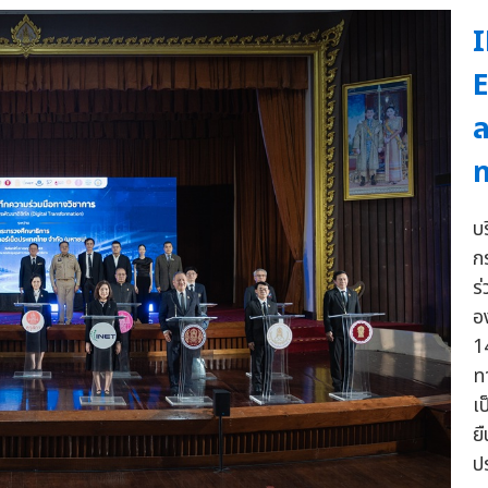
I
E
ล
ท
บ
ก
ร
อ
1
ท
เ
ย
ป