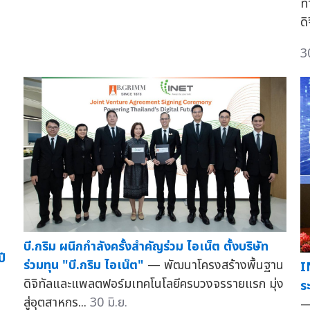
ท
ดิ
3
บี.กริม ผนึกกำลังครั้งสำคัญร่วม ไอเน็ต ตั้งบริษัท
ปี
ร่วมทุน "บี.กริม ไอเน็ต"
— พัฒนาโครงสร้างพื้นฐาน
I
ดิจิทัลและแพลตฟอร์มเทคโนโลยีครบวงจรรายแรก มุ่ง
ร
สู่อุตสาหกร...
30 มิ.ย.
—