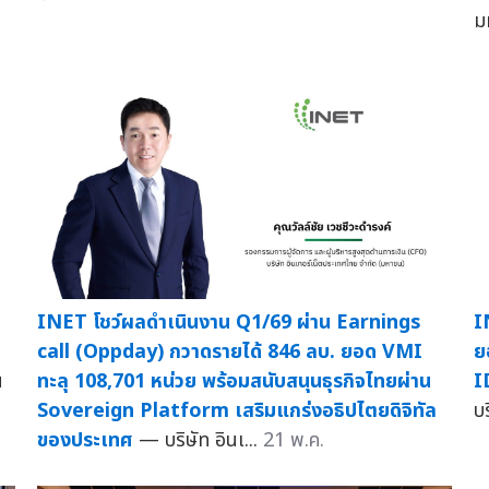
ม
INET โชว์ผลดำเนินงาน Q1/69 ผ่าน Earnings
I
call (Oppday) กวาดรายได้ 846 ลบ. ยอด VMI
ย
น
ทะลุ 108,701 หน่วย พร้อมสนับสนุนธุรกิจไทยผ่าน
I
Sovereign Platform เสริมแกร่งอธิปไตยดิจิทัล
บร
ของประเทศ
— บริษัท อินเ...
21 พ.ค.