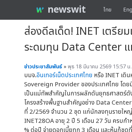
newswit
ไทย
Eng
ส่องดีลเด็ด! INET เตรียมเส
ระดมทุน Data Center แห่
ข่าวประชาสัมพันธ์
»
พุธ 18 มีนาคม 2569 15:57 น.
บมจ.
อินเทอร์เน็ตประเทศไทย
หรือ INET เดิน
Sovereign Provider ของประเทศไทย โดยม
เป็นแม่ทัพสำคัญในการผลักดันยุทธศาสตร์ดัง
โครงสร้างพื้นฐานสำคัญอย่าง Data Center แห
ที่ 2/2569 จำนวน 2 ชุด แก่นักลงทุนรายใหญ่ แ
INET28OA อายุ 2 ปี 5 เดือน 27 วัน ครบกำห
% ต่อปี จ่ายดอกเบี้ยทุก 3 เดือน และหุ้นกู้ชุ