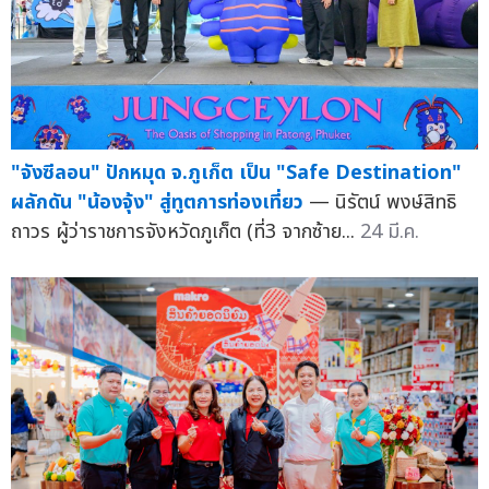
"จังซีลอน" ปักหมุด จ.ภูเก็ต เป็น "Safe Destination"
ผลักดัน "น้องจุ้ง" สู่ทูตการท่องเที่ยว
— นิรัตน์ พงษ์สิทธิ
ถาวร ผู้ว่าราชการจังหวัดภูเก็ต (ที่3 จากซ้าย...
24 มี.ค.