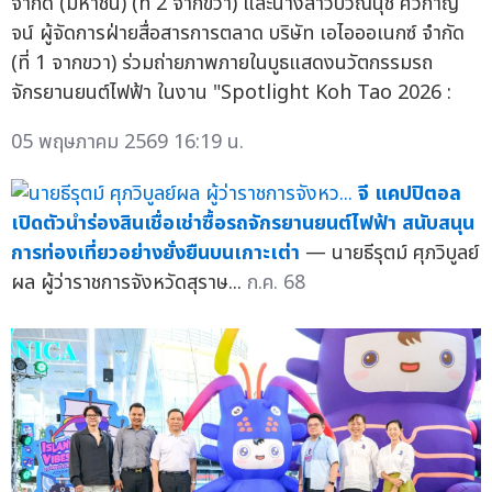
จำกัด (มหาชน) (ที่ 2 จากขวา) และนางสาวปวีณ์นุช ศิวกาญ
จน์ ผู้จัดการฝ่ายสื่อสารการตลาด บริษัท เอไอออเนกซ์ จำกัด
(ที่ 1 จากขวา) ร่วมถ่ายภาพภายในบูธแสดงนวัตกรรมรถ
จักรยานยนต์ไฟฟ้า ในงาน "Spotlight Koh Tao 2026 :
05 พฤษภาคม 2569 16:19 น.
จี แคปปิตอล
เปิดตัวนำร่องสินเชื่อเช่าซื้อรถจักรยานยนต์ไฟฟ้า สนับสนุน
การท่องเที่ยวอย่างยั่งยืนบนเกาะเต่า
— นายธีรุตม์ ศุภวิบูลย์
ผล ผู้ว่าราชการจังหวัดสุราษ...
ก.ค. 68