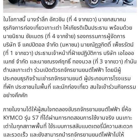
ในโอกาสนี้ นางรำลึก อัศวชิน (ที่ 4 จากขวา) นายกสมาคม
ธุรกิจการท่องเที่ยวเกาะเต่า ให้เกียรติเป็นประธาน พร้อมด้วย
นายนิธาน ชัยเนตร (ที่ 4 จากซ้าย) รองกรรมการผู้จัดการ
บริษัท จี แคปปิตอล จำกัด (มหาชน) นายณัฏฐกิตติ์ เพ็ชรรัตน์
(ที่ 1 จากขวา) ประธานเจ้าหน้าที่ฝ่ายปฏิบัติการ บริษัท เอไอออ
เนกซ์ จำกัด และนายณรงค์ฤทธิ์ ทองนวล (ที่ 3 จากขวา) กำนัน
ตำบลเกาะเต่า ร่วมเปิดตัวรถจักรยานยนต์ไฟฟ้า โดยมีผู้
ประกอบธุรกิจร้านเช่ารถจักรยานยนต์ ผู้ประกอบการโรงแรม
ที่พัก ประชาชนในพื้นที่ และนักท่องเที่ยว สนใจเข้าร่วมกิจกรรม
อย่างคึกคัก
ภายในงานได้ให้ผู้สนใจทดลองขับรถจักรยานยนต์ไฟฟ้า ยี่ห้อ
KYMCO รุ่น S7 ที่ได้ผ่านการทดสอบการใช้งานจริง บนเกาะ
เต่าในทุกสภาพพื้นที่ ใช้ระบบการสลับแบตเตอรี่มีความสะดวก
และรวดเร็ว และยังสามารถนำรถจักรยานยนต์ไฟฟ้าไปให้