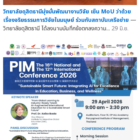
วิทยาลัยดุสิตธานีมุ่งมั่นพัฒนางานวิจัย เซ็น MoU ว่าด้วย
เรื่องจริยธรรมการวิจัยในมนุษย์ ร่วมกับสถาบันเครือข่าย
—
วิทยาลัยดุสิตธานี ได้ลงนามบันทึกข้อตกลงความ...
29 มิ.ย.