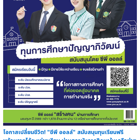
โอกาสเปลี่ยนชีวิต! "ซีพี ออลล์" สนับสนุนทุนเรียนฟรี