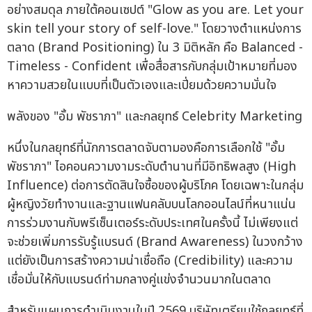
อย่างสมดุล ภายใต้คอนเซปต์ "Glow as you are. Let your
skin tell your story of self-love." โดยวางตำแหน่งการ
ตลาด (Brand Positioning) ใน 3 มิติหลัก คือ Balanced -
Timeless - Confident เพื่อสื่อสารกับกลุ่มเป้าหมายที่มอง
หาความสวยในแบบที่เป็นตัวเองและเปี่ยมด้วยความมั่นใจ
พลังของ "อั้ม พัชราภา" และกลยุทธ์ Celebrity Marketing
หนึ่งในกลยุทธ์ที่นักการตลาดจับตามองคือการเลือกใช้ "อั้ม
พัชราภา" ไอคอนความงามระดับตำนานที่มีอิทธิพลสูง (High
Influence) ต่อการตัดสินใจซื้อของผู้บริโภค โดยเฉพาะในกลุ่ม
ผู้หญิงวัยทำงานและฐานแฟนคลับบนโลกออนไลน์ที่หนาแน่น
การร่วมงานกับพรีเซ็นเตอร์ระดับประเทศในครั้งนี้ ไม่เพียงแต่
จะช่วยเพิ่มการรับรู้แบรนด์ (Brand Awareness) ในวงกว้าง
แต่ยังเป็นการสร้างความน่าเชื่อถือ (Credibility) และความ
เชื่อมั่นให้กับแบรนด์ท่ามกลางคู่แข่งจำนวนมากในตลาด
สำหรับแผนการดำเนินงานในปี 2569 บริษัทเตรียมใช้กลยุทธ์ที่