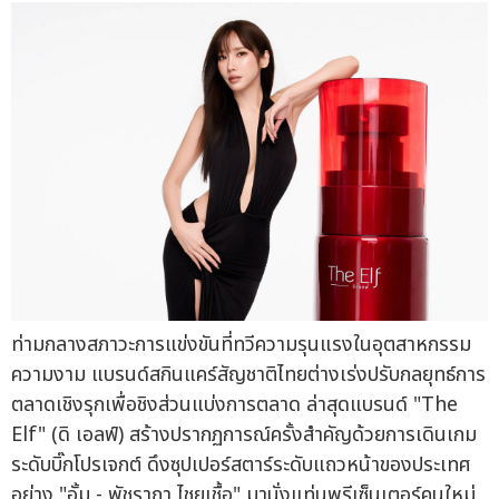
ท่ามกลางสภาวะการแข่งขันที่ทวีความรุนแรงในอุตสาหกรรม
ความงาม แบรนด์สกินแคร์สัญชาติไทยต่างเร่งปรับกลยุทธ์การ
ตลาดเชิงรุกเพื่อชิงส่วนแบ่งการตลาด ล่าสุดแบรนด์ "The
Elf" (ดิ เอลฟ์) สร้างปรากฏการณ์ครั้งสำคัญด้วยการเดินเกม
ระดับบิ๊กโปรเจกต์ ดึงซุปเปอร์สตาร์ระดับแถวหน้าของประเทศ
อย่าง "อั้ม - พัชราภา ไชยเชื้อ" มานั่งแท่นพรีเซ็นเตอร์คนใหม่