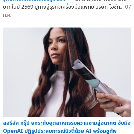
บาทในปี 2569 ปูทางสู่ธุรกิจเครื่องมือแพทย์ บริษัท ไอซีท...
07
ก.ค.
ลอรีอัล กรุ๊ป ยกระดับอุตสาหกรรมความงามสู่อนาคต จับมือ
OpenAI ปฏิรูปประสบการณ์บิวตี้ด้วย AI พร้อมชูทัพ