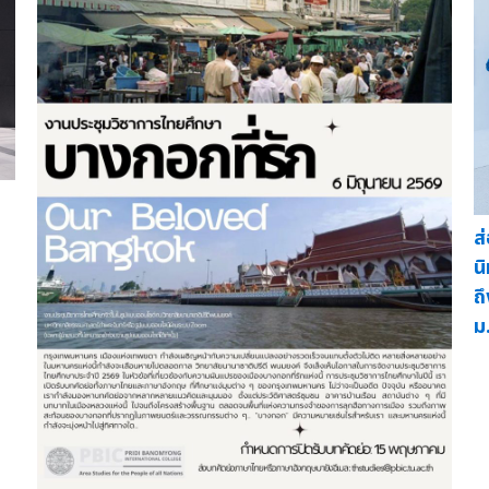
ส
น
ถ
ม