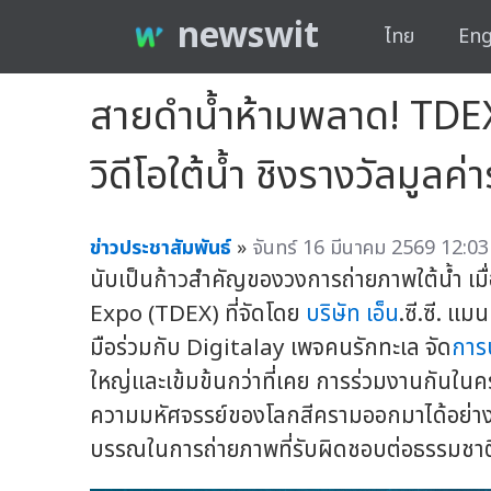
newswit
ไทย
Eng
สายดำน้ำห้ามพลาด! TDEX
วิดีโอใต้น้ำ ชิงรางวัลมูล
ข่าวประชาสัมพันธ์
»
จันทร์ 16 มีนาคม 2569 12:03
นับเป็นก้าวสำคัญของวงการถ่ายภาพใต้น้ำ เม
Expo (TDEX) ที่จัดโดย
บริษัท เอ็น
.ซี.ซี. แ
มือร่วมกับ Digitalay เพจคนรักทะเล จัด
การ
ใหญ่และเข้มข้นกว่าที่เคย การร่วมงานกันในคร
ความมหัศจรรย์ของโลกสีครามออกมาได้อย่า
บรรณในการถ่ายภาพที่รับผิดชอบต่อธรรมชาติอ