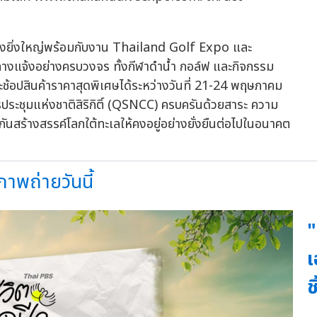
างยิ่งใหญ่พร้อมกับงาน Thailand Golf Expo และ
างแจ้งอย่างครบวงจร ทั้งกีฬาดำน้ำ กอล์ฟ และกิจกรรม
ช้อปสินค้าราคาสุดพิเศษได้ระหว่างวันที่ 21-24 พฤษภาคม
ประชุมแห่งชาติสิริกิติ์ (QSNCC) ครบครันด้วยสาระ ความ
นสร้างสรรค์โลกใต้ทะเลให้คงอยู่อย่างยั่งยืนต่อไปในอนาคต
พถ่ายวันนี้
"
เ
ช