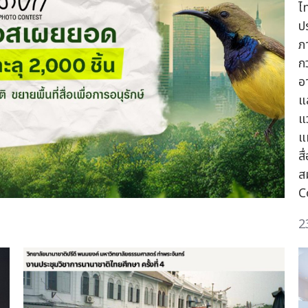
ไ
ป
ภ
ก
อา
แ
แ
แ
ส
ส
C
2