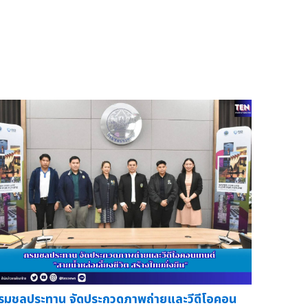
รมชลประทาน จัดประกวดภาพถ่ายและวีดีโอคอน