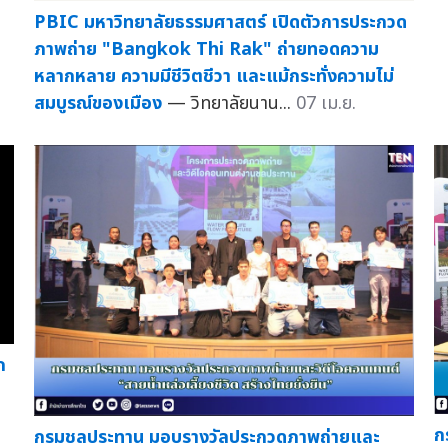
PBIC มหาวิทยาลัยธรรมศาสตร์ เปิดตัวการประกวด
ภาพถ่าย "Bangkok Thi Rak" ถ่ายทอดความ
หลากหลาย ความมีชีวิตชีวา และแม้กระทั่งความไม่
สมบูรณ์ของเมือง
— วิทยาลัยนาน...
07 เม.ย.
ก
ก
กรมชลประทาน มอบรางวัลประกวดภาพถ่ายและ