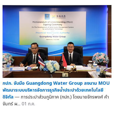
กปภ. จับมือ Guangdong Water Group ลงนาม MOU
พัฒนาระบบบริหารจัดการธุรกิจน้ำประปาด้วยเทคโนโลยี
ดิจิทัล
— การประปาส่วนภูมิภาค (กปภ.) โดยนายจักรพงศ์ คำ
จันทร์ ผ...
01 ก.ค.