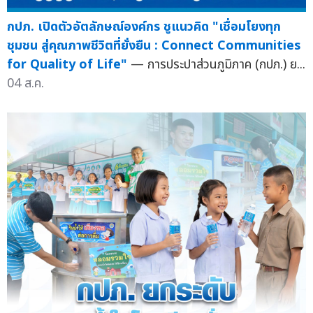
กปภ. เปิดตัวอัตลักษณ์องค์กร ชูแนวคิด "เชื่อมโยงทุก
ชุมชน สู่คุณภาพชีวิตที่ยั่งยืน : Connect Communities
for Quality of Life"
— การประปาส่วนภูมิภาค (กปภ.) ย...
04 ส.ค.