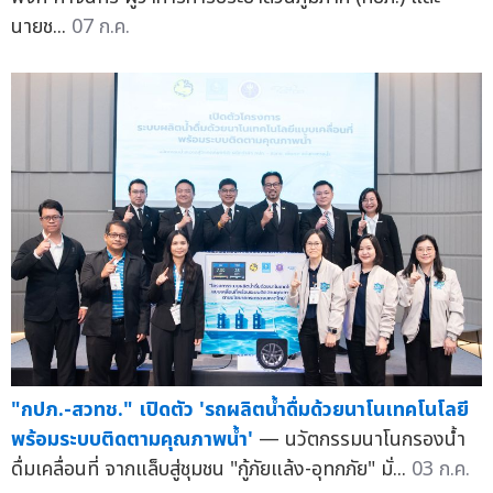
นายช...
07 ก.ค.
"กปภ.-สวทช." เปิดตัว 'รถผลิตน้ำดื่มด้วยนาโนเทคโนโลยี
พร้อมระบบติดตามคุณภาพน้ำ'
— นวัตกรรมนาโนกรองน้ำ
ดื่มเคลื่อนที่ จากแล็บสู่ชุมชน "กู้ภัยแล้ง-อุทกภัย" มั่...
03 ก.ค.