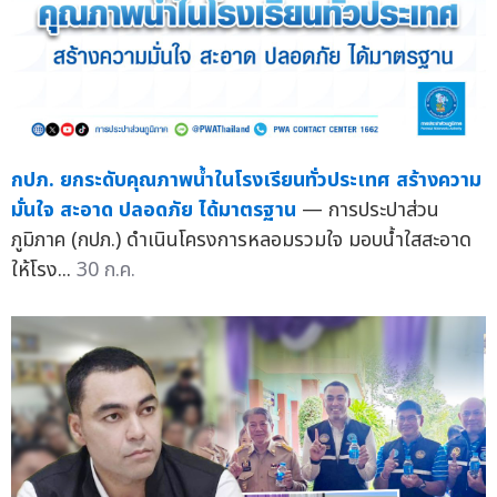
กปภ. ยกระดับคุณภาพน้ำในโรงเรียนทั่วประเทศ สร้างความ
มั่นใจ สะอาด ปลอดภัย ได้มาตรฐาน
— การประปาส่วน
ภูมิภาค (กปภ.) ดำเนินโครงการหลอมรวมใจ มอบน้ำใสสะอาด
ให้โรง...
30 ก.ค.