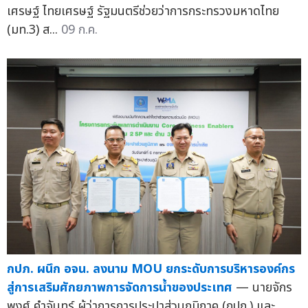
เศรษฐ์ ไทยเศรษฐ์ รัฐมนตรีช่วยว่าการกระทรวงมหาดไทย
(มท.3) ส...
09 ก.ค.
กปภ. ผนึก อจน. ลงนาม MOU ยกระดับการบริหารองค์กร
สู่การเสริมศักยภาพการจัดการน้ำของประเทศ
— นายจักร
พงศ์ คำจันทร์ ผู้ว่าการการประปาส่วนภูมิภาค (กปภ.) และ