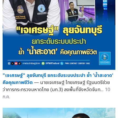
"เจเศรษฐ์" ลุยจันทบุรี ยกระดับระบบประปา ย้ำ 'น้ำสะอาด'
คือคุณภาพชีวิต
— นายเจเศรษฐ์ ไทยเศรษฐ์ รัฐมนตรีช่วย
ว่าการกระทรวงมหาดไทย (มท.3) ลงพื้นที่จังหวัดจันท...
10
ก.ค.