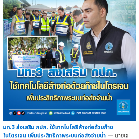
มท.3 ส่งเสริม กปภ. ใช้เทคโนโลยีล้างท่อด้วยก๊าซ
ไนโตรเจน เพิ่มประสิทธิภาพระบบท่อส่งจ่ายน้ำ
— นายเจ