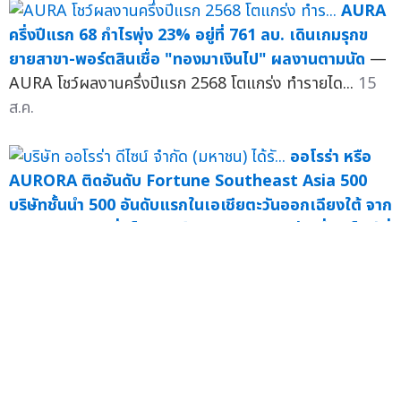
AURA
ครึ่งปีแรก 68 กำไรพุ่ง 23% อยู่ที่ 761 ลบ. เดินเกมรุกข
ยายสาขา-พอร์ตสินเชื่อ "ทองมาเงินไป" ผลงานตามนัด
—
AURA โชว์ผลงานครึ่งปีแรก 2568 โตแกร่ง ทำรายได...
15
ส.ค.
ออโรร่า หรือ
AURORA ติดอันดับ Fortune Southeast Asia 500
บริษัทชั้นนำ 500 อันดับแรกในเอเชียตะวันออกเฉียงใต้ จาก
การประกาศรายชื่อโดยฟอร์จูน (Fortune) ต่อเนื่องเป็นปีที่
2 ในปี 2568
— บริษัท ออโร...
มิ.ย. 68
AURA เข้า
ดัชนี SET100 และ SETWB รอบครึ่งปีหลัง 2568 ตอกย้ำ
หุ้นทองแห่งปี - สินเชื่อทองมาเงินไป พุ่งเป้าแตะ 20,000
ลบ.
— บริษัท ออโรร่า ดีไซน์ จำกัด (มหาชน)...
มิ.ย. 68