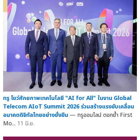
ทรู โชว์ศักยภาพเทคโนโลยี "AI for All" ในงาน Global
Telecom AIoT Summit 2026 ร่วมสร้างแรงขับเคลื่อน
อนาคตดิจิทัลไทยอย่างยั่งยืน
— ทรูออนไลน์ ตอกย้ำ First
Mo...
11 มิ.ย.