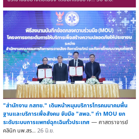
"สำนักงาน กสทช." เดินหน้าหนุนบริการโทรคมนาคมพื้น
ฐานและบริการเพื่อสังคม จับมือ "สพฉ." ทำ MOU ยก
ระดับระบบการแพทย์ฉุกเฉินทั่วประเทศ
— ศาสตราจารย์
คลินิก นพ.สร...
26 มิ.ย.