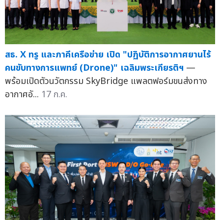
สธ. X ทรู และภาคีเครือข่าย เปิด "ปฏิบัติการอากาศยานไร้
คนขับทางการแพทย์ (Drone)" เฉลิมพระเกียรติฯ
—
พร้อมเปิดตัวนวัตกรรม SkyBridge แพลตฟอร์มขนส่งทาง
อากาศอั...
17 ก.ค.