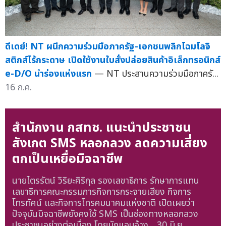
ดีเดย์! NT ผนึกความร่วมมือภาครัฐ-เอกชนพลิกโฉมโลจิ
สติกส์ไร้กระดาษ เปิดใช้งานใบสั่งปล่อยสินค้าอิเล็กทรอนิกส์
e-D/O นำร่องแห่งแรก
— NT ประสานความร่วมมือภาครั...
16 ก.ค.
สำนักงาน กสทช. แนะนำประชาชน
สังเกต SMS หลอกลวง ลดความเสี่ยง
ตกเป็นเหยื่อมิจฉาชีพ
นายไตรรัตน์ วิริยะศิริกุล รองเลขาธิการ รักษาการแทน
เลขาธิการคณะกรรมการกิจการกระจายเสียง กิจการ
โทรทัศน์ และกิจการโทรคมนาคมแห่งชาติ เปิดเผยว่า
ปัจจุบันมิจฉาชีพยังคงใช้ SMS เป็นช่องทางหลอกลวง
ประชาชนอย่างต่อเนื่อง โดยมักแอบอ้าง...
30 มิ.ย.