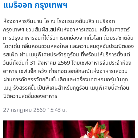
แมริออท กรุงเทพฯ
ห้องอาหารจีนมาน โฮ ณ โรงแรมเจดับบลิว แมริออท
กรุงเทพฯ ชวนสัมผัสเสน่ห์แห่งอาหารเสฉวน หนึ่งในศาสตร์
การปรุงอาหารจีนที่ได้รับการยกย่องจากทั่วโลก ด้วยรสชาติอัน
โดดเด่น กลิ่นหอมชวนหลงใหล และความสมดุลอันประณีตของ
รสเผ็ด ผ่านเมนูพิเศษประจำฤดูร้อน ที่พร้อมให้บริการตั้งแต่
วันนี้ถึงวันที่ 31 สิงหาคม 2569 โดยเชฟอาหารจีนประจำห้อง
อาหาร เชฟแจ็ค หวัง ถ่ายทอดเอกลักษณ์แห่งอาหารเสฉวน
ผ่านการคัดสรรวัตถุดิบชั้นเลิศและเครื่องเทศหอมกรุ่นในทุก
เมนู รังสรรค์ขึ้นเป็นพิเศษสำหรับฤดูร้อน เมนูพิเศษนี้สะท้อน
มิติความสดชื่นของอาหาร
27 กรกฎาคม 2569 15:43 น.