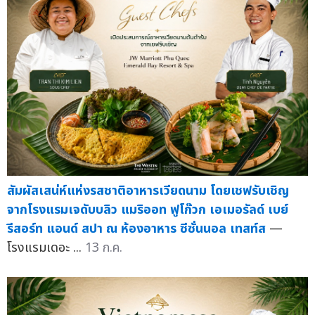
สัมผัสเสน่ห์แห่งรสชาติอาหารเวียดนาม โดยเชฟรับเชิญ
จากโรงแรมเจดับบลิว แมริออท ฟูโก๊วก เอเมอรัลด์ เบย์
รีสอร์ท แอนด์ สปา ณ ห้องอาหาร ซีซั่นนอล เทสท์ส
—
โรงแรมเดอะ ...
13 ก.ค.