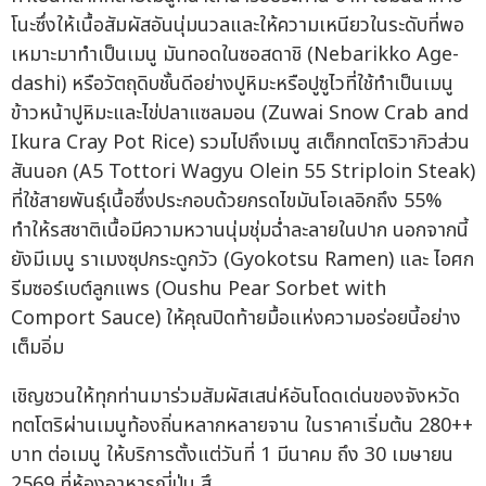
โนะซึ่งให้เนื้อสัมผัสอันนุ่มนวลและให้ความเหนียวในระดับที่พอ
เหมาะมาทำเป็นเมนู มันทอดในซอสดาชิ (Nebarikko Age-
dashi) หรือวัตถุดิบชั้นดีอย่างปูหิมะหรือปูซูไวที่ใช้ทำเป็นเมนู
ข้าวหน้าปูหิมะและไข่ปลาแซลมอน (Zuwai Snow Crab and
Ikura Cray Pot Rice) รวมไปถึงเมนู สเต็กทตโตริวากิวส่วน
สันนอก (A5 Tottori Wagyu Olein 55 Striploin Steak)
ที่ใช้สายพันธุ์เนื้อซึ่งประกอบด้วยกรดไขมันโอเลอิกถึง 55%
ทำให้รสชาติเนื้อมีความหวานนุ่มชุ่มฉ่ำละลายในปาก นอกจากนี้
ยังมีเมนู ราเมงซุปกระดูกวัว (Gyokotsu Ramen) และ ไอศก
รีมซอร์เบต์ลูกแพร (Oushu Pear Sorbet with
Comport Sauce) ให้คุณปิดท้ายมื้อแห่งความอร่อยนี้อย่าง
เต็มอิ่ม
เชิญชวนให้ทุกท่านมาร่วมสัมผัสเสน่ห์อันโดดเด่นของจังหวัด
ทตโตริผ่านเมนูท้องถิ่นหลากหลายจาน ในราคาเริ่มต้น 280++
บาท ต่อเมนู ให้บริการตั้งแต่วันที่ 1 มีนาคม ถึง 30 เมษายน
2569 ที่ห้องอาหารญี่ปุ่น สึ