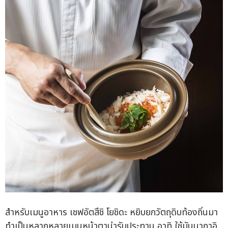
สำหรับเมนูอาหาร เชฟอัตสึชิ โยชิดะ หยิบยกวัตถุดิบท้องถิ่นมา
ทำเป็นหลากหลายเมนูหน้าตาน่ารับประทาน อาทิ ใช้มันนากาอิ