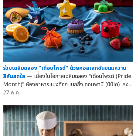
ร่วมเฉลิมฉลอง "เดือนไพรด์" ด้วยคอลเลกชันขนมหวาน
สีสันสดใส
— เนื่องในโอกาสเฉลิมฉลอง "เดือนไพรด์ (Pride
Month)" ห้องอาหารแบงค็อก เบกกิ้ง คอมพานี (บีบีโค) โรง...
27 พ.ค.