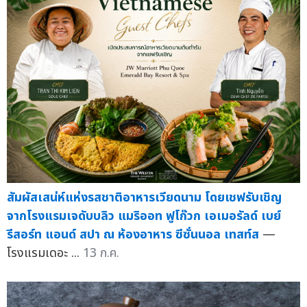
สัมผัสเสน่ห์แห่งรสชาติอาหารเวียดนาม โดยเชฟรับเชิญ
จากโรงแรมเจดับบลิว แมริออท ฟูโก๊วก เอเมอรัลด์ เบย์
รีสอร์ท แอนด์ สปา ณ ห้องอาหาร ซีซั่นนอล เทสท์ส
—
โรงแรมเดอะ ...
13 ก.ค.