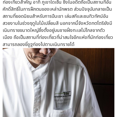
ท่องเที่ยวสำคัญ อาทิ ภูเขาไดเซ็น ซึ่งในอดีตถือเป็นสถานที่อัน
ศักดิ์สิทธิ์ในการฝึกตนของเหล่านักพรต ส่วนปัจจุบันกลายเป็น
สถานที่ยอดนิยมสำหรับการปีนเขา เล่นสกีและชมทิวทัศน์อัน
สวยงามในช่วงฤดูใบไม้เปลี่ยนสี นอกจากนี้จังหวัดทตโตริยังมี
เนินทรายขนาดใหญ่ซึ่งตั้งอยู่บนชายฝั่งทะเลไม่ไกลจากตัว
เมือง ถือเป็นสถานที่ท่องเที่ยวที่น่าสนใจอีกแห่งที่นักท่องเที่ยว
สามารถลองขี่อูฐท่องไปตามเนินทรายได้