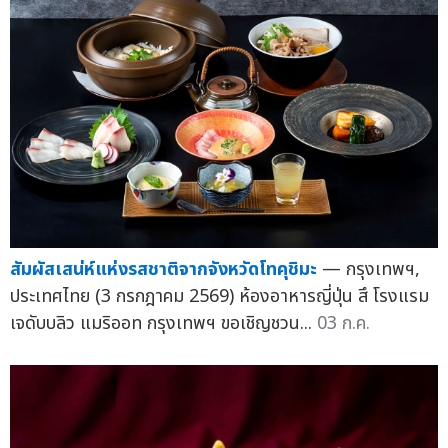
สัมผัสเสน่ห์แห่งรสชาติจากจังหวัดโทคุชิมะ
— กรุงเทพฯ,
ประเทศไทย (3 กรกฎาคม 2569) ห้องอาหารญี่ปุ่น สึ โรงแรม
เจดับบลิว แมริออท กรุงเทพฯ ขอเชิญชวน...
03 ก.ค.