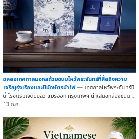
ฉลองเทศกาลมงคลด้วยขนมไหว้พระจันทร์ที่สื่อถึงความ
เจริญรุ่งเรืองและปีนักษัตรม้าไฟ
— เทศกาลไหว้พระจันทร์ปี
นี้ โรงแรมเจดับบลิว แมริออท กรุงเทพฯ นำเสนอกล่องขนม...
13 ก.ค.