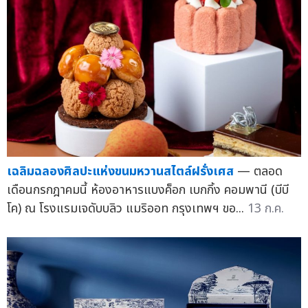
เฉลิมฉลองศิลปะแห่งขนมหวานสไตล์ฝรั่งเศส
— ตลอด
เดือนกรกฎาคมนี้ ห้องอาหารแบงค็อก เบกกิ้ง คอมพานี (บีบี
โค) ณ โรงแรมเจดับบลิว แมริออท กรุงเทพฯ ขอ...
13 ก.ค.