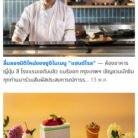
ลิ้มลองมิติใหม่ของซูชิในเมนู "แฮนด์โรล"
— ห้องอาหาร
ญี่ปุ่น สึ โรงแรมเจดับบลิว แมริออท กรุงเทพฯ เชิญชวนนักชิม
ทุกท่านมาร่วมสัมผัสประสบการณ์การร...
13 พ.ค.